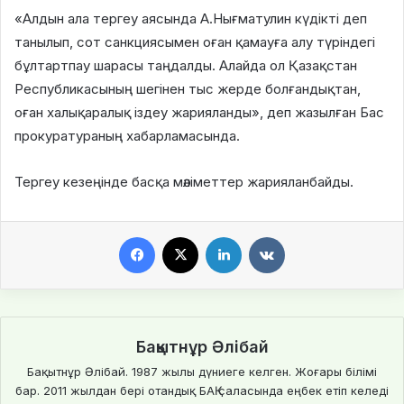
«Алдын ала тергеу аясында А.Нығматулин күдікті деп
танылып, сот санкциясымен оған қамауға алу түріндегі
бұлтартпау шарасы таңдалды. Алайда ол Қазақстан
Республикасының шегінен тыс жерде болғандықтан,
оған халықаралық іздеу жарияланды», деп жазылған Бас
прокуратураның хабарламасында.
Тергеу кезеңінде басқа мәліметтер жарияланбайды.
Facebook
X
LinkedIn
VKontakte
Бақытнұр Әлібай
Бақытнұр Әлібай. 1987 жылы дүниеге келген. Жоғары білімі
бар. 2011 жылдан бері отандық БАҚ саласында еңбек етіп келеді