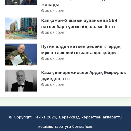
жасады
05.08.2026
Қалқаман-2 шағын ауданында 594
пәтері бар тұрғын үйді салып бітті
05.08.2026
Путин елден кеткен ресейліктердің
мүлкін тәркілейтін заңға қол қойды
05.08.2026
Қазақ кинорежиссері Ардақ Әмірқұлов
дүниеден өтті
05.08.2026
© Copyright Tiek.kz 2026, Дереккөзді көрсетпей ақпаратты
көшіріп, таратуға болмайды.