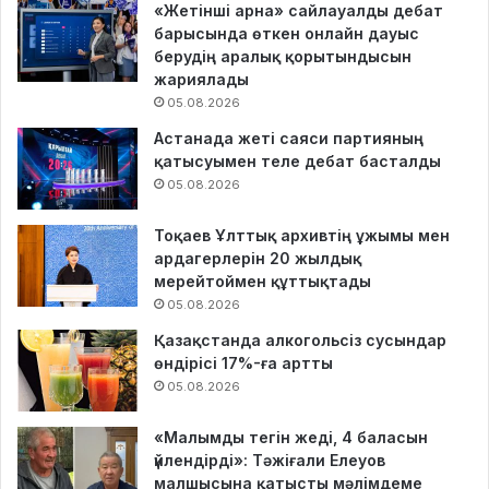
«Жетінші арна» сайлауалды дебат
барысында өткен онлайн дауыс
берудің аралық қорытындысын
жариялады
05.08.2026
Астанада жеті саяси партияның
қатысуымен теле дебат басталды
05.08.2026
Тоқаев Ұлттық архивтің ұжымы мен
ардагерлерін 20 жылдық
мерейтоймен құттықтады
05.08.2026
Қазақстанда алкогольсіз сусындар
өндірісі 17%-ға артты
05.08.2026
«Малымды тегін жеді, 4 баласын
үйлендірді»: Тәжіғали Елеуов
малшысына қатысты мәлімдеме