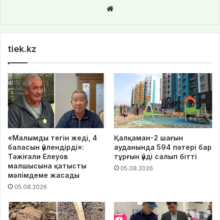
Website
tiek.kz
«Малымды тегін жеді, 4
Қалқаман-2 шағын
баласын үйлендірді»:
ауданында 594 пәтері бар
Тәжіғали Елеуов
тұрғын үйді салып бітті
малшысына қатысты
05.08.2026
мәлімдеме жасады
05.08.2026