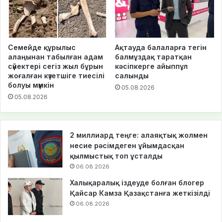
Семейде құрылыс
Ақтауда балаларға тегін
алаңынан табылған адам
балмұздақ таратқан
сүйектері сегіз жыл бұрын
кәсіпкерге айыппұл
жоғалған күзетшіге тиесілі
салынды
болуы мүмкін
05.08.2026
05.08.2026
2 миллиард теңге: алаяқтық жолмен
несие рәсімдеген ұйымдасқан
қылмыстық топ ұсталды
06.08.2026
Халықаралық іздеуде болған блогер
Қайсар Камза Қазақстанға жеткізілді
06.08.2026