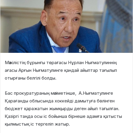
Мәжілістің бұрынғы төрағасы Нұрлан Нығматулиннің
ағасы Арғын Нығматулинге қандай айыптар тағылып
отырғаны белгілі болды.
Бас прокуратураның мәліметінше, А.Нығматулинге
Қарағанды облысында хоккейді дамытуға бөлінген
бюджет қаражатын жымқырды деген айып тағылған.
Қазіргі таңда осы іс бойынша бірнеше адамға қатысты
қылмыстық іс тергеліп жатыр.