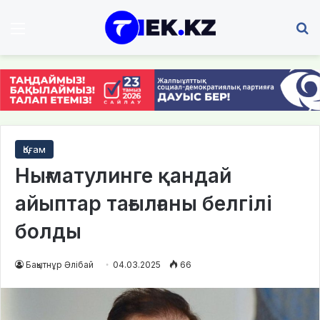
Мәзір
І
Қоғам
Нығматулинге қандай
айыптар тағылғаны белгілі
болды
Бақытнұр Әлібай
04.03.2025
66