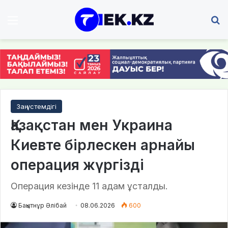
Мәзір
І
Заң үстемдігі
Қазақстан мен Украина
Киевте бірлескен арнайы
операция жүргізді
Операция кезінде 11 адам ұсталды.
Бақытнұр Әлібай
08.06.2026
600