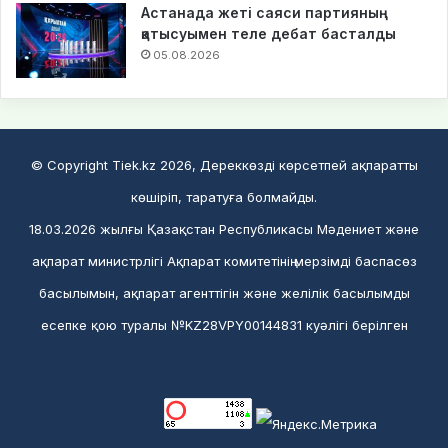
Астанада жеті саяси партияның
қатысуымен теле дебат басталды
05.08.2026
© Copyright Tiek.kz 2026, Дереккөзді көрсетпей ақпаратты
көшіріп, таратуға болмайды.
18.03.2026 жылғы Қазақстан Республикасы Мәдениет және
ақпарат министрлігі Ақпарат комитетінің мерзімді баспасөз
басылымын, ақпарат агенттігін және желілік басылымды
есепке қою туралы №KZ28VPY00144831 куәлігі берілген