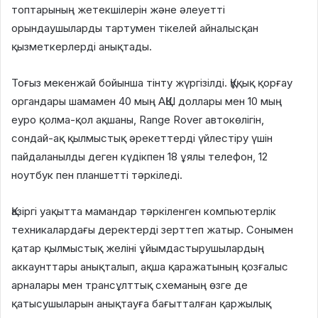
топтарының жетекшілерін және әлеуетті
орындаушыларды тартумен тікелей айналысқан
қызметкерлерді анықтады.
Тоғыз мекенжай бойынша тінту жүргізілді. Құқық қорғау
органдары шамамен 40 мың АҚШ доллары мен 10 мың
еуро қолма-қол ақшаны, Range Rover автокөлігін,
сондай-ақ қылмыстық әрекеттерді үйлестіру үшін
пайдаланылды деген күдікпен 18 ұялы телефон, 12
ноутбук пен планшетті тәркіледі.
Қазіргі уақытта мамандар тәркіленген компьютерлік
техникалардағы деректерді зерттеп жатыр. Сонымен
қатар қылмыстық желіні ұйымдастырушылардың
аккаунттары анықталып, ақша қаражатының қозғалыс
арналары мен трансұлттық схеманың өзге де
қатысушыларын анықтауға бағытталған қаржылық