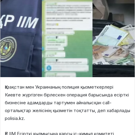
Қазақстан мен Украинаның полиция қызметкерлері
Киевте жүргізген бірлескен операция барысында есірткі
бизнесіне адамдарды тартумен айналысқан call-
орталықтар желісінің қызметін тоқтатты, деп хабарлады
polisia.kz.
ҚР ІІМ Есірткі қылмысына қарсы іс-қимыл комитеті