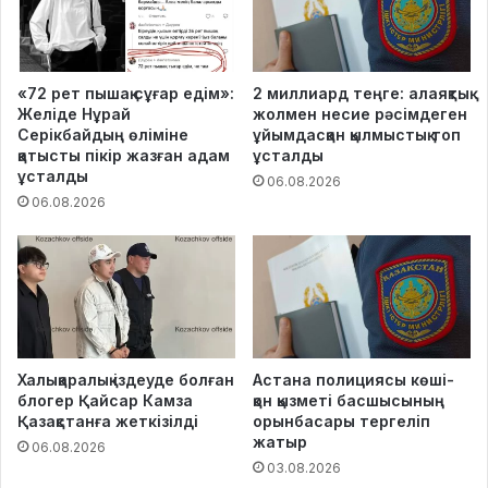
«72 рет пышақ сұғар едім»:
2 миллиард теңге: алаяқтық
Желіде Нұрай
жолмен несие рәсімдеген
Серікбайдың өліміне
ұйымдасқан қылмыстық топ
қатысты пікір жазған адам
ұсталды
ұсталды
06.08.2026
06.08.2026
Халықаралық іздеуде болған
Астана полициясы көші-
блогер Қайсар Камза
қон қызметі басшысының
Қазақстанға жеткізілді
орынбасары тергеліп
жатыр
06.08.2026
03.08.2026