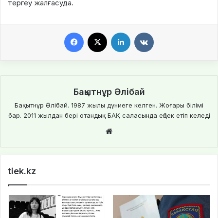
тергеу жалғасуда.
Facebook
X
LinkedIn
VKontakte
Бақытнұр Әлібай
Бақытнұр Әлібай. 1987 жылы дүниеге келген. Жоғары білімі
бар. 2011 жылдан бері отандық БАҚ саласында еңбек етіп келеді
We
bsi
te
tiek.kz