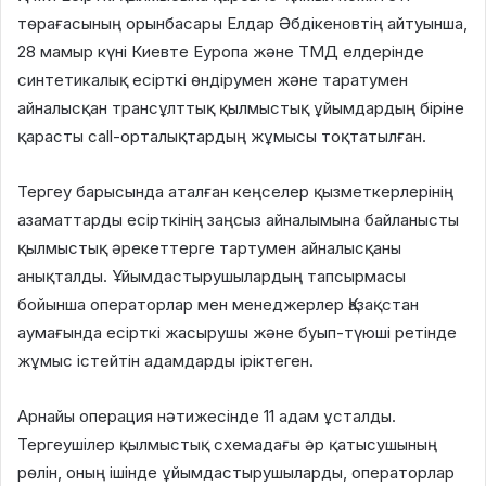
төрағасының орынбасары Елдар Әбдікеновтің айтуынша,
28 мамыр күні Киевте Еуропа және ТМД елдерінде
синтетикалық есірткі өндірумен және таратумен
айналысқан трансұлттық қылмыстық ұйымдардың біріне
қарасты call-орталықтардың жұмысы тоқтатылған.
Тергеу барысында аталған кеңселер қызметкерлерінің
азаматтарды есірткінің заңсыз айналымына байланысты
қылмыстық әрекеттерге тартумен айналысқаны
анықталды. Ұйымдастырушылардың тапсырмасы
бойынша операторлар мен менеджерлер Қазақстан
аумағында есірткі жасырушы және буып-түюші ретінде
жұмыс істейтін адамдарды іріктеген.
Арнайы операция нәтижесінде 11 адам ұсталды.
Тергеушілер қылмыстық схемадағы әр қатысушының
рөлін, оның ішінде ұйымдастырушыларды, операторлар