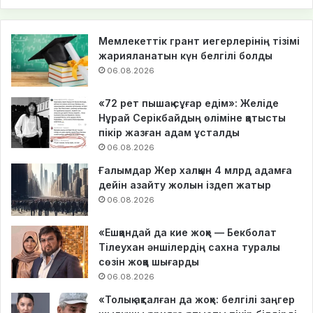
Мемлекеттік грант иегерлерінің тізімі
жарияланатын күн белгілі болды
06.08.2026
«72 рет пышақ сұғар едім»: Желіде
Нұрай Серікбайдың өліміне қатысты
пікір жазған адам ұсталды
06.08.2026
Ғалымдар Жер халқын 4 млрд адамға
дейін азайту жолын іздеп жатыр
06.08.2026
«Ешқандай да кие жоқ» — Бекболат
Тілеухан әншілердің сахна туралы
сөзін жоққа шығарды
06.08.2026
«Толық ақталған да жоқ»: белгілі заңгер