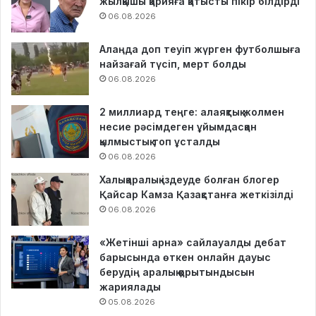
жылқышы қарияға қатысты пікір білдірді
06.08.2026
Алаңда доп теуіп жүрген футболшыға
найзағай түсіп, мерт болды
06.08.2026
2 миллиард теңге: алаяқтық жолмен
несие рәсімдеген ұйымдасқан
қылмыстық топ ұсталды
06.08.2026
Халықаралық іздеуде болған блогер
Қайсар Камза Қазақстанға жеткізілді
06.08.2026
«Жетінші арна» сайлауалды дебат
барысында өткен онлайн дауыс
берудің аралық қорытындысын
жариялады
05.08.2026