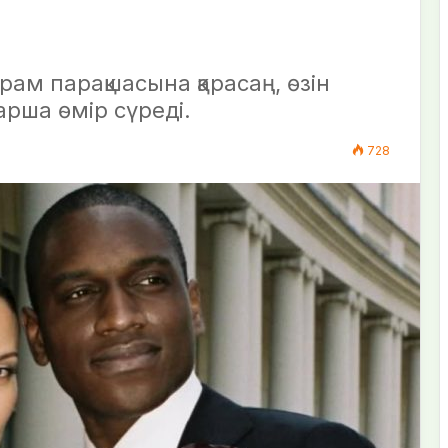
рам парақшасына қарасаң, өзін
арша өмір сүреді.
728