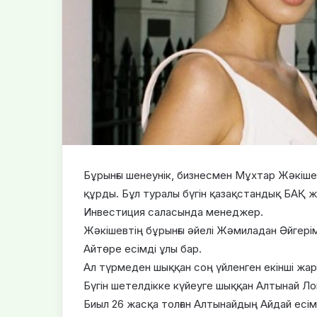
Бұрынғы шенеунік, бизнесмен Мұхтар Жәкіш
құрды. Бұл туралы бүгін қазақстандық БАҚ ж
Инвестиция саласында менеджер.
Жәкішевтің бұрынғы әйелі Жәмиладан Әйгерім
Айтөре есімді ұлы бар.
Ал түрмеден шыққан соң үйленген екінші жары
Бүгін шетелдікке күйеуге шыққан Алтынай Л
Биыл 26 жасқа толған Алтынайдың Айдай есімд