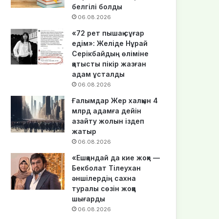
белгілі болды
06.08.2026
«72 рет пышақ сұғар
едім»: Желіде Нұрай
Серікбайдың өліміне
қатысты пікір жазған
адам ұсталды
06.08.2026
Ғалымдар Жер халқын 4
млрд адамға дейін
азайту жолын іздеп
жатыр
06.08.2026
«Ешқандай да кие жоқ» —
Бекболат Тілеухан
әншілердің сахна
туралы сөзін жоққа
шығарды
06.08.2026