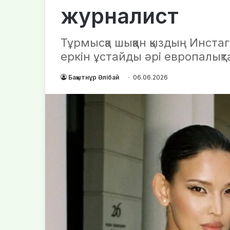
журналист
Тұрмысқа шыққан қыздың Инстаг
еркін ұстайды әрі европалықт
Бақытнұр Әлібай
06.06.2026