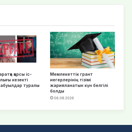
ратқа қарсы іс-
Мемлекеттік грант
лығы кезекті
иегерлерінің тізімі
шабуылдар туралы
жарияланатын күн белгілі
болды
6
06.08.2026