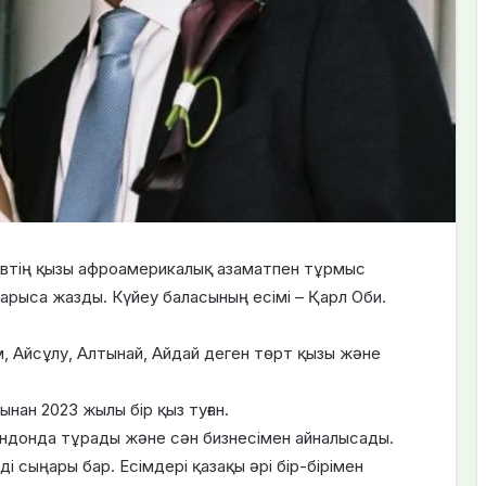
евтің қызы афроамерикалық азаматпен тұрмыс
арыса жазды. Күйеу баласының есімі – Қарл Оби.
, Айсұлу, Алтынай, Айдай деген төрт қызы және
нан 2023 жылы бір қыз туған.
ондонда тұрады және сән бизнесімен айналысады.
і сыңары бар. Есімдері қазақы әрі бір-бірімен