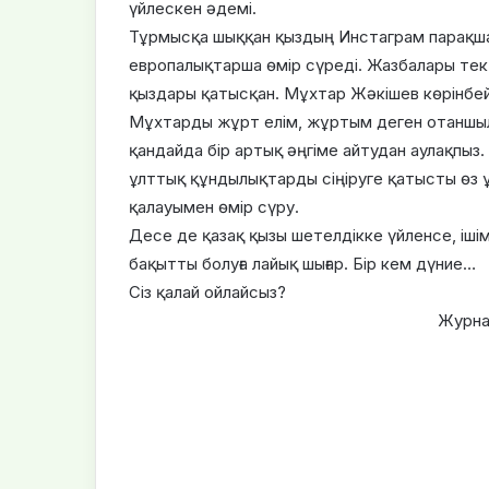
үйлескен әдемі.
Тұрмысқа шыққан қыздың Инстаграм парақшас
европалықтарша өмір сүреді. Жазбалары тек 
қыздары қатысқан. Мұхтар Жәкішев көрінбей
Мұхтарды жұрт елім, жұртым деген отаншыл
қандайда бір артық әңгіме айтудан аулақпыз
ұлттық құндылықтарды сіңіруге қатысты өз ұ
қалауымен өмір сүру.
Десе де қазақ қызы шетелдікке үйленсе, іші
бақытты болуға лайық шығар. Бір кем дүние…
Сіз қалай ойлайсыз?
Журна