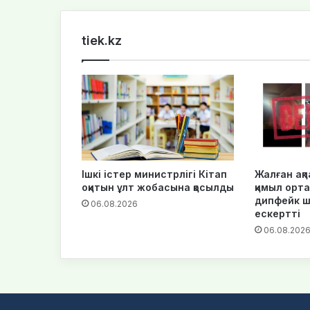
tiek.kz
Ішкі істер министрлігі Кітап
Жалған ақпа
оқитын ұлт жобасына қосылды
қимыл орта
дипфейк 
06.08.2026
ескертті
06.08.202