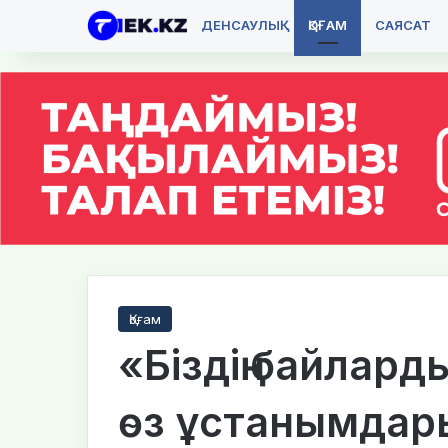
ДЕНСАУЛЫҚ
ҚОҒАМ
САЯСАТ
Қоғам
«Біздің байлард
өз ұстанымдар