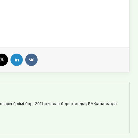
X
LinkedIn
VKontakte
оғары білімі бар. 2011 жылдан бері отандық БАҚ саласында