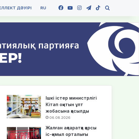
Facebook
YouTube
Instagram
Telegram
TikTok
Іздеу
ЛЛЕКТ ДӘУІРІ
RU
Ішкі істер министрлігі
Кітап оқитын ұлт
жобасына қосылды
06.08.2026
Жалған ақпаратқа қарсы
іс-қимыл орталығы