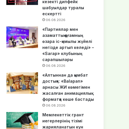
кезекті дипфейк
шабуылдар туралы
ескертті
06.08.2026
«Партиялар мен
азаматтық қоғамның
өзара іс-қимылы жүйелі
негізде артып келеді» –
«Sarap» клубының
сарапшылары
06.08.2026
«Алтыннан да қымбат
достық»: «Balapan»
арнасы ЖИ көмегімен
жасалған анимациялық
форматқа көше бастады
06.08.2026
Мемлекеттік грант
иегерлерінің тізімі
жарияланатын күн