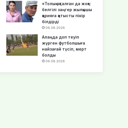
«Толық ақталған да жоқ»:
белгілі заңгер жылқышы
қарияға қатысты пікір
білдірді
06.08.2026
Алаңда доп теуіп
жүрген футболшыға
найзағай түсіп, мерт
болды
06.08.2026