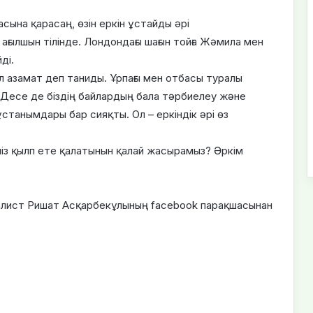
ына қарасаң, өзін еркін ұстайды әрі
ағылшын тілінде. Лондондағы шағын тойға Жәмила мен
ді.
 азамат деп таниды. Ұрпағы мен отбасы туралы
. Десе де біздің байлардың бала тәрбиелеу және
станымдары бар сияқты. Ол – еркіндік әрі өз
міз қылп ете қалатынын қалай жасырамыз? Әркім
лист Ришат Асқарбекұлының facebook парақшасынан