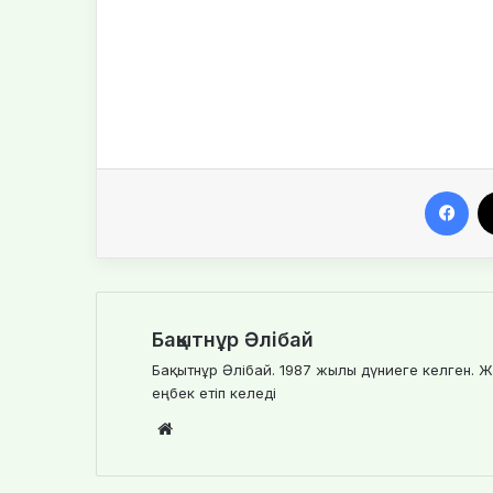
Facebook
Бақытнұр Әлібай
Бақытнұр Әлібай. 1987 жылы дүниеге келген. Ж
еңбек етіп келеді
We
bsi
te