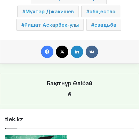
Мухтар Джакишев
общество
Ришат Аскарбек-улы
свадьба
Facebook
X
LinkedIn
VKontakte
Бақытнұр Әлібай
We
bsi
te
tiek.kz