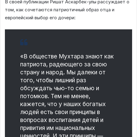
В своей публикации Ришат Аскарбек-улы рассуждает о
том, как сочетаются патриотичный образ отца и
европейский выбор его дочери:
«В обществе Мухтара знают как
патриота, радеющего за свою
страну и народ. Мы далеки от
того, чтобы лишний раз
обсуждать чью-то семью и
потомков. Тем не менее,
кажется, что у наших богатых
людей есть свои принципы в
вопросах воспитания детей и
привития им национальных
ценностей. И эти принципы —