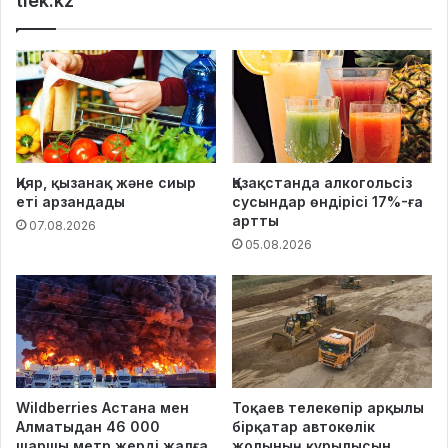
tiek.kz
Қияр, қызанақ және сиыр
Қазақстанда алкогольсіз
еті арзандады
сусындар өндірісі 17%-ға
артты
07.08.2026
05.08.2026
Wildberries Астана мен
Тоқаев телекөпір арқылы
Алматыдан 46 000
бірқатар автокөлік
шаршы метр жерді жалға
жолының құрылысын