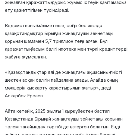
жиналған қаражаттың дұрыс жұмыс істеуін қамтамасыз
ету қажеттігімен түсіндіреді.
Ведомствоның мәліметінше, соңғы бес жылда
қазақстандықтар Бірыңғай жинақтаушы зейнетақы
қорынан шамамен 5,7 триллион теңге алған. Бұл
қаражаттың басым бөлігі ипотека мен түрлі кредиттерді
жабуға жұмсалған.
«Қазақстандықтар әлі де жинақтағы ақшасының тиісті
шектен асқан бөлігін пайдалана алады. Алайда оның
мөлшерін қысқарту қарастырылып жатыр», деді
Асқарбек Ерсаев.
Айта кетейік, 2025 жылғы 1 қыркүйектен бастап
Қазақстанда Бірыңғай жинақтаушы зейнетақы қорынан
төлем тағайындау тәртібі де өзгерген болатын. Енді
зейнет жасына жеткен азаматтарға өтініш берудің