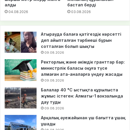
алды
бастап берді
04.08.2026
03.08.2026
Атырауда балаға қатігездік көрсетті
деп айыпталған тәрбиеші бұрын
сотталған болып шықты
09.08.2026
Ректорлық және әкімдік гранттар бар:
министрлік баласы оқуға түсе
алмаған ата-аналарға үндеу жасады
09.08.2026
Балалар 40 °C ыстықта құрылыста
жұмыс істеген: Алматы-1 вокзалында
дау туды
09.08.2026
Арқалық әуежайынан үш бағытта ұшақ
ұшады
08.08.2026