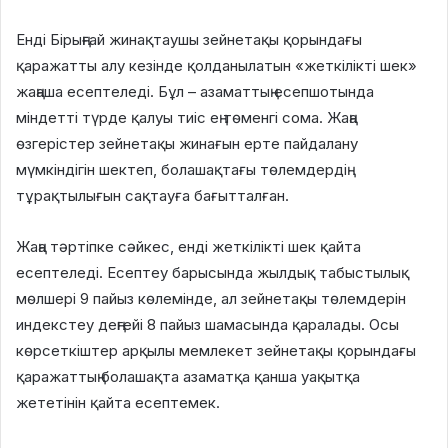
Енді Бірыңғай жинақтаушы зейнетақы қорындағы
қаражатты алу кезінде қолданылатын «жеткілікті шек»
жаңаша есептеледі. Бұл – азаматтың есепшотында
міндетті түрде қалуы тиіс ең төменгі сома. Жаңа
өзгерістер зейнетақы жинағын ерте пайдалану
мүмкіндігін шектеп, болашақтағы төлемдердің
тұрақтылығын сақтауға бағытталған.
Жаңа тәртіпке сәйкес, енді жеткілікті шек қайта
есептеледі. Есептеу барысында жылдық табыстылық
мөлшері 9 пайыз көлемінде, ал зейнетақы төлемдерін
индекстеу деңгейі 8 пайыз шамасында қаралады. Осы
көрсеткіштер арқылы мемлекет зейнетақы қорындағы
қаражаттың болашақта азаматқа қанша уақытқа
жететінін қайта есептемек.