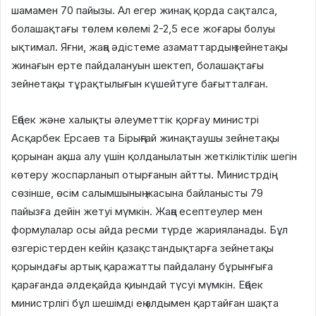
шамамен 70 пайызы. Ал егер жинақ қорда сақталса,
болашақтағы төлем көлемі 2-2,5 есе жоғары болуы
ықтимал. Яғни, жаңа әдістеме азаматтардың зейнетақы
жинағын ерте пайдалануын шектеп, болашақтағы
зейнетақы тұрақтылығын күшейтуге бағытталған.
Еңбек және халықты әлеуметтік қорғау министрі
Асқарбек Ерсаев та Бірыңғай жинақтаушы зейнетақы
қорынан ақша алу үшін қолданылатын жеткіліктілік шегін
көтеру жоспарланып отырғанын айтты. Министрдің
сөзінше, өсім салымшының жасына байланысты 79
пайызға дейін жетуі мүмкін. Жаңа есептеулер мен
формулалар осы айда ресми түрде жарияланады. Бұл
өзгерістерден кейін қазақстандықтарға зейнетақы
қорындағы артық қаражатты пайдалану бұрынғыға
қарағанда әлдеқайда қиындай түсуі мүмкін. Еңбек
министрлігі бұл шешімді ең алдымен қартайған шақта