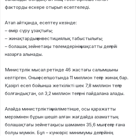
факторды ескере отырып есептеледі.
Атап айтқанда, есептеу кезінде:
– өмір сүру ұзақтығы;
– жинақтардың инвестициялық табыстылығы;
– болашақ зейнетақы төлемдерінің мақсатты деңгейі
назарға алынады.
Министрлік мысал ретінде 46 жастағы салымшыны
келтірген. Оның есепшотында 11 миллион теңге жинақ бар.
Қазіргі есеп бойынша жеткілікті шек 7,8 миллион теңге
болғандықтан, ол 3,2 миллион теңгені пайдалана алады.
Алайда министрліктің мәліметінше, осы қаражатты
мерзімінен бұрын шешіп алған жағдайда азаматтың
болашақтағы зейнетақысы шамамен 35,6 мың теңге ғана
болуы мүмкін. Бұл – күнкөріс минимумы деңгейінің