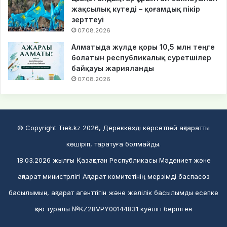
жақсылық күтеді – қоғамдық пікір
зерттеуі
07.08.2026
Алматыда жүлде қоры 10,5 млн теңге
болатын республикалық суретшілер
байқауы жарияланды
07.08.2026
© Copyright Tiek.kz 2026, Дереккөзді көрсетпей ақпаратты
көшіріп, таратуға болмайды.
18.03.2026 жылғы Қазақстан Республикасы Мәдениет және
ақпарат министрлігі Ақпарат комитетінің мерзімді баспасөз
басылымын, ақпарат агенттігін және желілік басылымды есепке
қою туралы №KZ28VPY00144831 куәлігі берілген