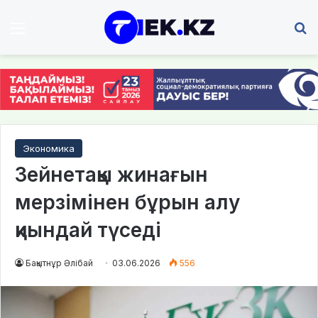
Мәзір
І
Экономика
Зейнетақы жинағын
мерзімінен бұрын алу
қиындай түседі
Бақытнұр Әлібай
03.06.2026
556