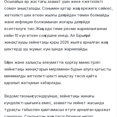
Осылайша әр жастағы азамат үшін жеке «жеткілікті
сома» анықталады. Сонымен қатар жаңа ережеге сәйкес,
жеткілікті шек өткен жылғы деңгейден төмен болмайды
және инфляция болжамынан жоғары деңгейде
есептелуге тиіс.Жаңа әдістеме ресми жарияланғаннан
кейін 10 күн өткен соң күшіне енеді. Ал Бірыңғай
жинақтаушы зейнетақы қоры 2026 жылға арналған жаңа
шектерді үш жұмыс күні ішінде жариялайды.
Еңбек және халықты әлеуметтік қорғау министрлігі
зейнетақы жинақтарын мерзімінен бұрын алуға қатысты
минималды жеткілікті шекті анықтау тәсілі қайта
қаралып жатқанын хабарлады.
Ведомствоның түсіндіруінше, зейнетақы жинағы
күнделікті шығынға емес, азаматты зейнет жасында
тұрақты табыспен қамтамасыз етуге арналған қаражат
саналады. Сондықтан жаңа тәсіл бірнеше негізгі