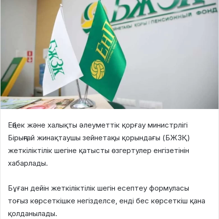
Еңбек және халықты әлеуметтік қорғау министрлігі
Бірыңғай жинақтаушы зейнетақы қорындағы (БЖЗҚ)
жеткіліктілік шегіне қатысты өзгертулер енгізетінін
хабарлады.
Бұған дейін жеткіліктілік шегін есептеу формуласы
тоғыз көрсеткішке негізделсе, енді бес көрсеткіш қана
қолданылады.