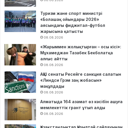
Туризм және спорт министрі
«Болашақ ойындары 2026»
аясындағы фиджитал-футбол
жарысына қатысты
08.08.2026
«Жарыммен жолықтырған – осы кісі»:
Мұхамеджан Тазабек Бекболатқа
алғыс айтты
08.08.2026
АҚШ сенаты Ресейге санкция салатын
«Линдси Грэм заң жобасын»
мақұлдады
08.08.2026
Алматыда 164 азамат өз кәсібін ашуға
мемлекеттік грант ұтып алды
08.08.2026
Қазақстандықтар Құрылтай сайлауынан