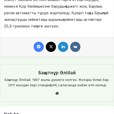
немесе Қор бөлімшесіне барудың қажеті жоқ. Барлық
рәсім автоматты түрде жүргізіледі. Қазіргі таңда Бірыңғай
жинақтаушы зейнетақы қорының зейнетақы активтері
25,9 триллион теңгеге жеткен.
Facebook
X
LinkedIn
VKontakte
Бақытнұр Әлібай
Бақытнұр Әлібай. 1987 жылы дүниеге келген. Жоғары білімі бар.
2011 жылдан бері отандық БАҚ саласында еңбек етіп келеді
We
bsi
te