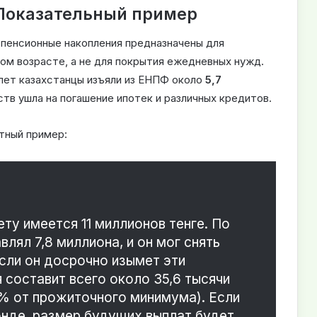
Показательный пример
пенсионные накопления предназначены для
ом возрасте, а не для покрытия ежедневных нужд.
 лет казахстанцы изъяли из ЕНПФ около
5,7
дств ушла на погашение ипотек и различных кредитов.
тный пример:
ету имеется 11 миллионов тенге. По
лял 7,8 миллиона, и он мог снять
если он досрочно изымет эти
 составит всего около 35,6 тысячи
0% от прожиточного минимума). Если
нде, размер будущих выплат будет