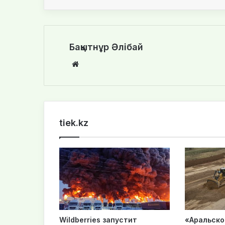
Бақытнұр Әлібай
We
bsi
te
tiek.kz
Wildberries запустит
«Аральско