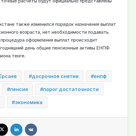
и точные расчеты будут официально представлены
ахстане также изменился порядок назначения выплат
сионного возраста, нет необходимости подавать
 процедура оформления выплат происходит
егодняшний день общие пенсионные активы ЕНПФ
иона тенге.
Ерсаев
досрочное снятие
енпф
пенсия
порог достаточности
экономика
X
LinkedIn
VKontakte