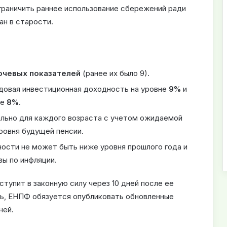
граничить раннее использование сбережений ради
ан в старости.
ючевых показателей
(ранее их было 9).
довая инвестиционная доходность на уровне
9%
и
не
8%
.
льно для каждого возраста с учетом ожидаемой
ровня будущей пенсии.
ности не может быть ниже уровня прошлого года и
ы по инфляции.
тупит в законную силу через 10 дней после ее
дь, ЕНПФ обязуется опубликовать обновленные
ней.