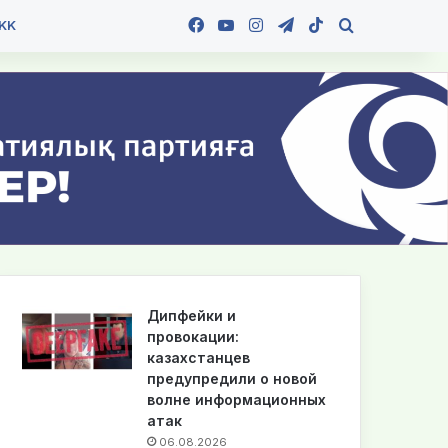
Facebook
YouTube
Instagram
Telegram
TikTok
Іздеу
KK
Дипфейки и
провокации:
казахстанцев
предупредили о новой
волне информационных
атак
06.08.2026