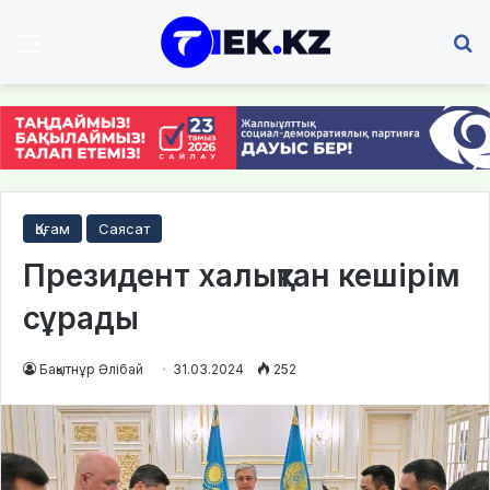
Мәзір
І
Қоғам
Саясат
Президент халықтан кешірім
сұрады
Бақытнұр Әлібай
31.03.2024
252