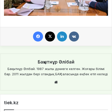
Facebook
X
LinkedIn
VKontakte
Бақытнұр Әлібай
Бақытнұр Әлібай. 1987 жылы дүниеге келген. Жоғары білімі
бар. 2011 жылдан бері отандық БАҚ саласында еңбек етіп келеді
Website
tiek.kz