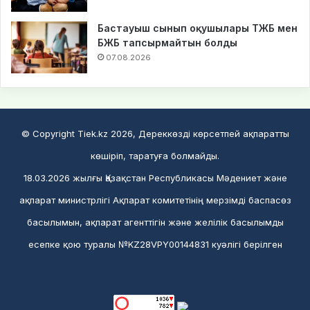
Бастауыш сынып оқушылары ТЖБ мен
БЖБ тапсырмайтын болды
07.08.2026
© Copyright Tiek.kz 2026, Дереккөзді көрсетпей ақпаратты
көшіріп, таратуға болмайды.
18.03.2026 жылғы Қазақстан Республикасы Мәдениет және
ақпарат министрлігі Ақпарат комитетінің мерзімді баспасөз
басылымын, ақпарат агенттігін және желілік басылымды
есепке қою туралы №KZ28VPY00144831 куәлігі берілген