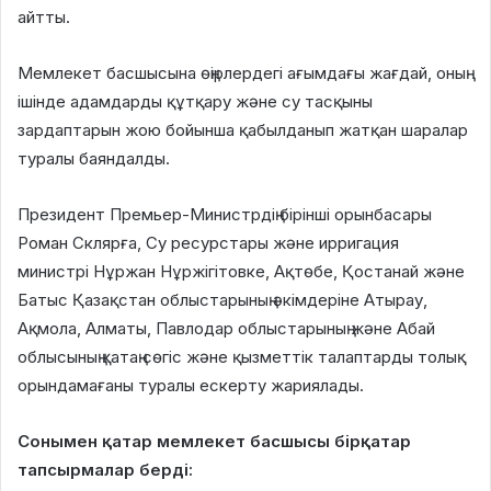
айтты.
Мемлекет басшысына өңірлердегі ағымдағы жағдай, оның
ішінде адамдарды құтқару және су тасқыны
зардаптарын жою бойынша қабылданып жатқан шаралар
туралы баяндалды.
Президент Премьер-Министрдің бірінші орынбасары
Роман Склярға, Су ресурстары және ирригация
министрі Нұржан Нұржігітовке, Ақтөбе, Қостанай және
Батыс Қазақстан облыстарының әкімдеріне Атырау,
Ақмола, Алматы, Павлодар облыстарының және Абай
облысының қатаң сөгіс және қызметтік талаптарды толық
орындамағаны туралы ескерту жариялады.
Сонымен қатар мемлекет басшысы бірқатар
тапсырмалар берді: