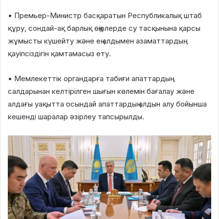
• Премьер-Министр басқаратын Республикалық штаб
құру, сондай-ақ барлық өңірлерде су тасқынына қарсы
жұмысты күшейту және ең алдымен азаматтардың
қауіпсіздігін қамтамасыз ету.
• Мемлекеттік органдарға табиғи апаттардың
салдарынан келтірілген шығын көлемін бағалау және
алдағы уақытта осындай апаттардың алдын алу бойынша
кешенді шаралар әзірлеу тапсырылды.