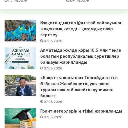
07.08.2026
06.08.2026
Қазақстандықтар Құрылтай сайлауынан
жақсылық күтеді – қоғамдық пікір
зерттеуі
07.08.2026
Алматыда жүлде қоры 10,5 млн теңге
болатын республикалық суретшілер
байқауы жарияланды
07.08.2026
«Бақытты шағы осы Торғайда өтті»:
Өзбекәлі Жәнібековтің ұлы әкесі
туралы ешкім білмейтін құпиямен
бөлісті
07.08.2026
Грант иегерлерінің тізімі жарияланды
07.08.2026