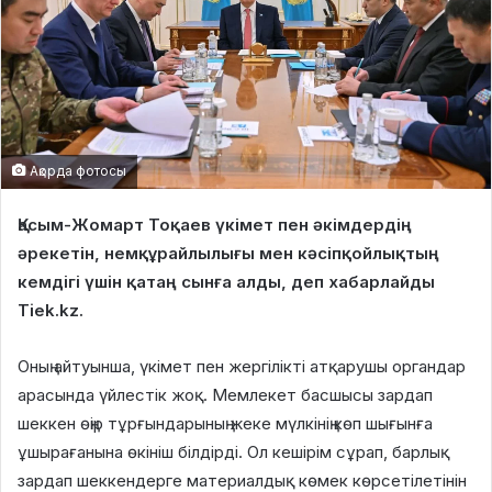
Ақорда фотосы
Қасым-Жомарт Тоқаев үкімет пен әкімдердің
әрекетін, немқұрайлылығы мен кәсіпқойлықтың
кемдігі үшін қатаң сынға алды, деп хабарлайды
Tiek.kz.
Оның айтуынша, үкімет пен жергілікті атқарушы органдар
арасында үйлестік жоқ. Мемлекет басшысы зардап
шеккен өңір тұрғындарының жеке мүлкінің көп шығынға
ұшырағанына өкініш білдірді. Ол кешірім сұрап, барлық
зардап шеккендерге материалдық көмек көрсетілетінін