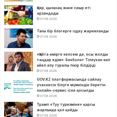
Қияр, қызанақ және сиыр еті
арзандады
07.08.2026
Тағы бір блогерге іздеу жарияланды
07.08.2026
«Қайта өмірге келсем де, осы жолды
таңдар едім»: Бекболат Тілеухан көп
әйел алу туралы пікір білдірді
07.08.2026
GOV.KZ платформасында сайлау
учаскесін білуге мүмкіндік беретін
онлайн-сервис іске қосылды
07.08.2026
Трамп «Туу туризміне» қарсы
жарлыққа қол қойды
07.08.2026