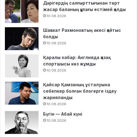
Дәрігердің салғырттығынан төрт
жасар баланың құлағы естімей қалды
10.08.2026
Шавкат Рахмоновтың әкесі қайтыс
болды
10.08.2026
Қаралы хабар: Англияда қазақ
спортшысы көз жұмды
10.08.2026
Қайсар Қамзаның ұсталуына
себепкер болған блогерге іздеу
жарияланды
10.08.2026
Бүгін — Абай күні
10.08.2026