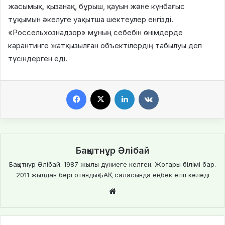
жасымық, қызанақ, бұрыш, қауын және күнбағыс
тұқымын әкелуге уақытша шектеулер енгізді.
«Россельхознадзор» мұның себебін өнімдерде
карантинге жатқызылған объектілердің табылуы деп
түсіндерген еді.
Facebook
X
LinkedIn
VKontakte
Бақытнұр Әлібай
Бақытнұр Әлібай. 1987 жылы дүниеге келген. Жоғары білімі бар.
2011 жылдан бері отандық БАҚ саласында еңбек етіп келеді
Website