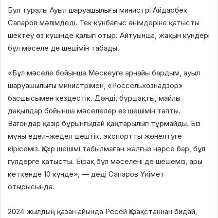
Бұл туралы Ауыл шаруашылығы министрі Айдарбек
Сапаров мәлімдеді. Тек күнбағыс өнімдеріне қатысты
шектеу өз күшінде қалып отыр. Айтуынша, жақын күндері
бұл мәселе де шешімін табады.
«Бұл мәселе бойынша Мәскеуге арнайы бардым, ауыл
шаруашылығы министрімен, «Россельхознадзор»
басшысымен кездестік. Дәнді, бұршақты, майлы
дақылдар бойынша мәселелер өз шешімін тапты.
Вагондар қазір бұрынғыдай қаңтарылып тұрмайды. Біз
мұны едел-жедел шештік, экспортты жөнелтуге
кірісеміз. Қазір шешімі табылмаған жалғыз нәрсе бар, бұл
гүлдерге қатысты. Бірақ бұл мәселені де шешеміз, ары
кеткенде 10 күнде», — деді Сапаров Үкімет
отырысында.
2024 жылдың қазан айында Ресей Қазақстаннан бидай,