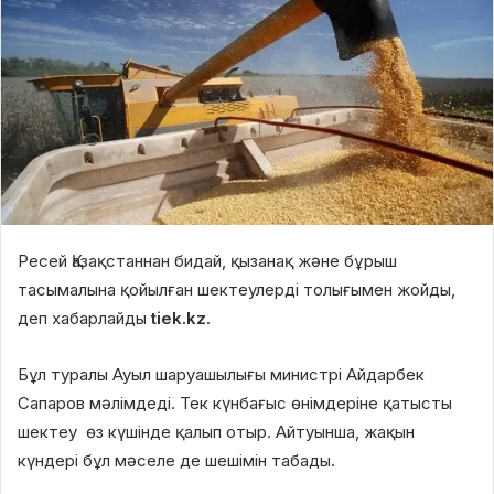
Ресей Қазақстаннан бидай, қызанақ және бұрыш
тасымалына қойылған шектеулерді толығымен жойды,
деп хабарлайды
tiek.kz
.
Бұл туралы Ауыл шаруашылығы министрі Айдарбек
Сапаров мәлімдеді. Тек күнбағыс өнімдеріне қатысты
шектеу өз күшінде қалып отыр. Айтуынша, жақын
күндері бұл мәселе де шешімін табады.