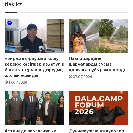
tiek.kz
«Биржалық саудаға көшу
Павлодардағы
керек»: кәсіпкер азық-түлік
шаруаларды сусыз
бағасын тұрақтандырудың
қалдырған құбыр жөнделді
жолын ұсынды
07.07.2026
17.07.2026
Астанада экологиялық
Дүниежүзілік жануарлар