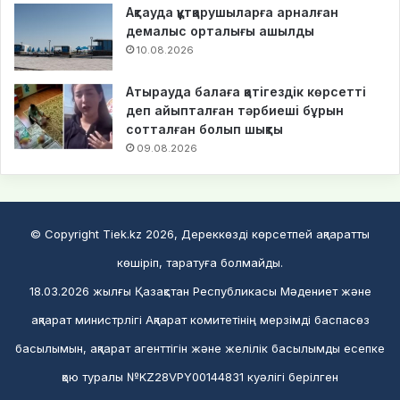
Ақтауда құтқарушыларға арналған
демалыс орталығы ашылды
10.08.2026
Атырауда балаға қатігездік көрсетті
деп айыпталған тәрбиеші бұрын
сотталған болып шықты
09.08.2026
© Copyright Tiek.kz 2026, Дереккөзді көрсетпей ақпаратты
көшіріп, таратуға болмайды.
18.03.2026 жылғы Қазақстан Республикасы Мәдениет және
ақпарат министрлігі Ақпарат комитетінің мерзімді баспасөз
басылымын, ақпарат агенттігін және желілік басылымды есепке
қою туралы №KZ28VPY00144831 куәлігі берілген