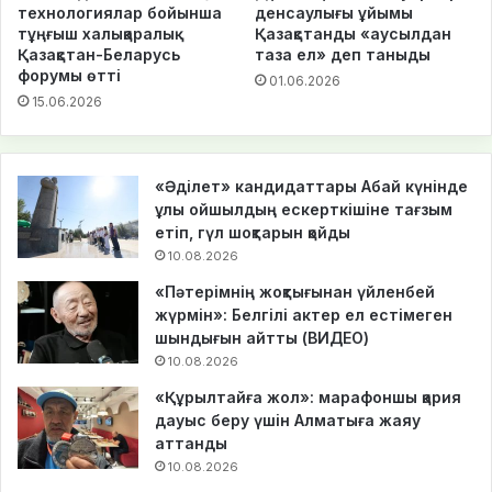
технологиялар бойынша
денсаулығы ұйымы
тұңғыш халықаралық
Қазақстанды «аусылдан
Қазақстан-Беларусь
таза ел» деп таныды
форумы өтті
01.06.2026
15.06.2026
«Әділет» кандидаттары Абай күнінде
ұлы ойшылдың ескерткішіне тағзым
етіп, гүл шоқтарын қойды
10.08.2026
«Пәтерімнің жоқтығынан үйленбей
жүрмін»: Белгілі актер ел естімеген
шындығын айтты (ВИДЕО)
10.08.2026
«Құрылтайға жол»: марафоншы қария
дауыс беру үшін Алматыға жаяу
аттанды
10.08.2026