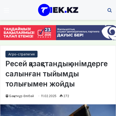
Мәзір
І
Агро-стратегия
Ресей қазақстандық өнімдерге
салынған тыйымды
толығымен жойды
Бақытнұр Әлібай
11.02.2025
272