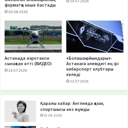
24.07.2026
форматқа көше бастады
06.08.2026
Астанада аэротакси
«Болашақ ойындары»:
сынақтан өтті (ВИДЕО)
Астанаға әлемдегі ең ірі
киберспорт клубтары
24.07.2026
келеді
22.07.2026
Қаралы хабар: Англияда қазақ
спортшысы көз жұмды
10.08.2026