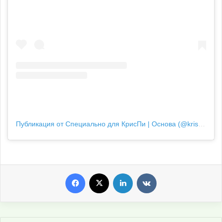
Публикация от Специально для КрисПи | Основа (@kris.p.original)
Facebook
X
LinkedIn
VKontakte