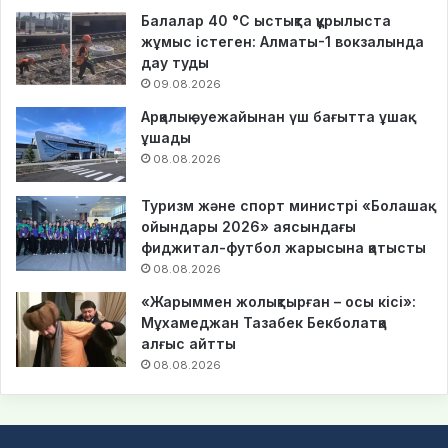
Балалар 40 °C ыстықта құрылыста
жұмыс істеген: Алматы-1 вокзалында
дау туды
09.08.2026
Арқалық әуежайынан үш бағытта ұшақ
ұшады
08.08.2026
Туризм және спорт министрі «Болашақ
ойындары 2026» аясындағы
фиджитал-футбол жарысына қатысты
08.08.2026
«Жарыммен жолықтырған – осы кісі»:
Мұхамеджан Тазабек Бекболатқа
алғыс айтты
08.08.2026