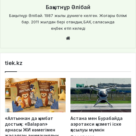
Бақытнұр Әлібай
Бақытнұр Әлібай. 1987 жылы дүниеге келген. Жоғары білімі
бар. 2011 жылдан бері отандық БАҚ саласында
еңбек етіп келеді
We
bsi
te
tiek.kz
«Алтыннан да қымбат
Астана мен Бурабайда
достық»: «Balapan»
аэротакси қызметі іске
арнасы ЖИ көмегімен
қосылуы мүмкін
жасалған анимациялық