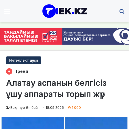
Мәзір
І
Интеллект дәуірі
Тренд
Алатау аспанын белгісіз
ұшу аппараты торып жүр
Бақытнұр Әлібай
18.05.2026
1 000