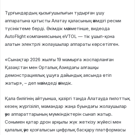
Тұрғындардың қызығушылығын тудырған ұшу
аппаратына қатысты Алатау қаласының әкімдігі ресми
түсініктеме берді. Әкімдік мәліметінше, видеода
AutoFlight компаниясының eVTOL — тік ұшып-қона
алатын электрлі жолаушылар аппараты көрсетілген.
«Сынақтар 2026 жылғы 19 мамырға жоспарланған
Қазақстан мен Орталық Азиядағы алғашқы
демонстрациялық ұшуға дайындық аясында өтіп
жатыр», – деп мәлімдеді әкімдік.
Қала билігінің айтуынша, қазіргі таңда Алатауда пилоттық
кезең жүргізіліп, мамандар жаңа буындағы жолаушылар
әуе аппараттарының мүмкіндіктерін сынап жатыр.
Сонымен қатар дрон арқылы жүк жеткізу жүйесі мен
қалалық әуе қозғалысын цифрлық басқару платформасы