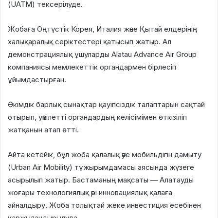
(UATM) тексерілуде.
Жобаға Оңтүстік Корея, Италия және Қытай елдерінің
халықаралық серіктестері қатысып жатыр. Ал
демонстрациялық ұшуларды Alatau Advance Air Group
компаниясы мемлекеттік органдармен бірлесіп
ұйымдастырған.
Әкімдік барлық сынақтар қауіпсіздік талаптарын сақтай
отырып, уәкілетті органдардың келісімімен өткізіліп
жатқанын атап өтті.
Айта кетейік, бұл жоба қалалық әуе мобильдігін дамыту
(Urban Air Mobility) тұжырымдамасы аясында жүзеге
асырылып жатыр. Бастаманың мақсаты — Алатауды
жоғары технологиялық әрі инновациялық қалаға
айналдыру. Жоба толықтай жеке инвестиция есебінен
қаржыландырылуда.