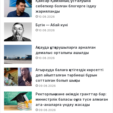
Қайсар Қамзаның ұсталуына
себепкер болған блогерге іздеу
жарияланды
10.08.2026
Бүгін — Абай күні
10.08.2026
Ақтауда құтқарушыларға арналған
демалыс орталығы ашылды
10.08.2026
Атырауда балаға қатігездік көрсетті
деп айыпталған тәрбиеші бұрын
сотталған болып шықты
09.08.2026
Ректорлық және әкімдік гранттар бар:
министрлік баласы оқуға түсе алмаған
ата-аналарға үндеу жасады
09.08.2026