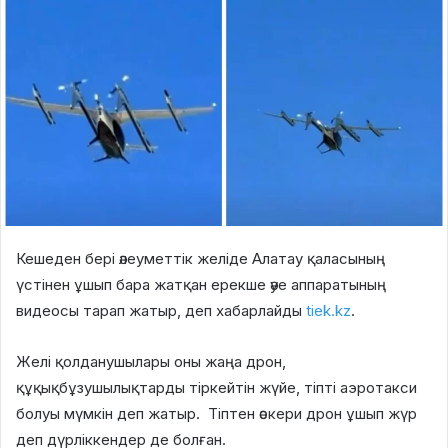
Кешеден бері әлеуметтік желіде Алатау қаласының
үстінен ұшып бара жатқан ерекше әуе аппаратының
видеосы тарап жатыр, деп хабарлайды
tiek.kz
.
Желі қолданушылары оны жаңа дрон,
құқықбұзушылықтарды тіркейтін жүйе, тіпті аэротакси
болуы мүмкін деп жатыр. Тіптен әскери дрон ұшып жүр
деп дүрліккендер де болған.