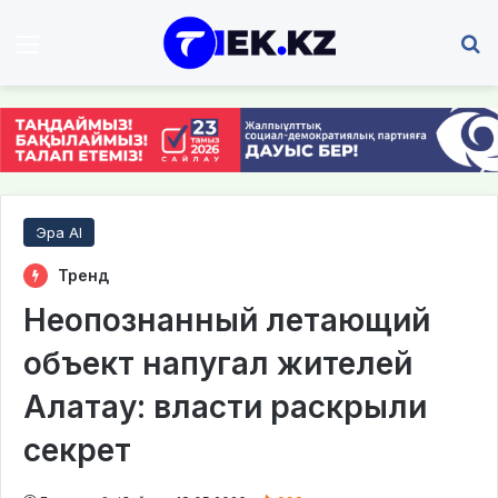
Мәзір
І
Эра AI
Тренд
Неопознанный летающий
объект напугал жителей
Алатау: власти раскрыли
секрет