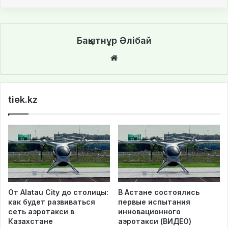
Бақытнұр Әлібай
We
bsi
te
tiek.kz
От Alatau City до столицы:
В Астане состоялись
как будет развиваться
первые испытания
сеть аэротакси в
инновационного
Казахстане
аэротакси (ВИДЕО)