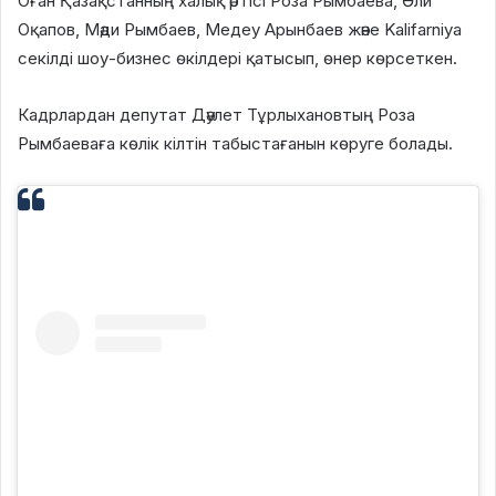
Оған Қазақстанның халық әртісі Роза Рымбаева, Әли
Оқапов, Мәди Рымбаев, Медеу Арынбаев және Kalifarniya
секілді шоу-бизнес өкілдері қатысып, өнер көрсеткен.
Кадрлардан депутат Дәулет Тұрлыхановтың Роза
Рымбаеваға көлік кілтін табыстағанын көруге болады.