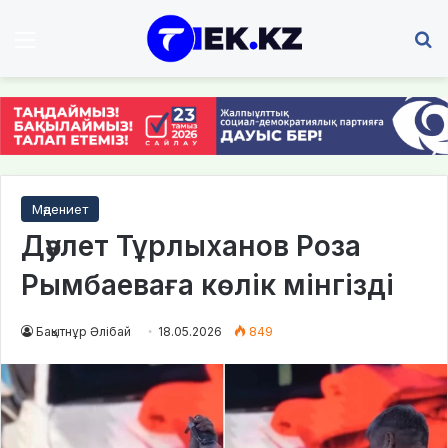
Мәзір
І
Мәдениет
Дәулет Тұрлыханов Роза
Рымбаеваға көлік мінгізді
Бақытнұр Әлібай
18.05.2026
849