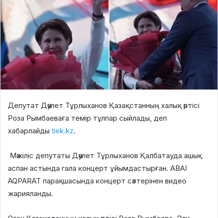
Депутат Дәулет Тұрлыханов Қазақстанның халық әртісі
Роза Рымбаеваға темір тұлпар сыйлады, деп
хабарлайды
tiek.kz
.
Мәжіліс депутаты Дәулет Тұрлыханов Қалбатауда ашық
аспан астында гала концерт ұйымдастырған. ABAI
AQPARAT парақшасында концерт сәттерінен видео
жарияланды.