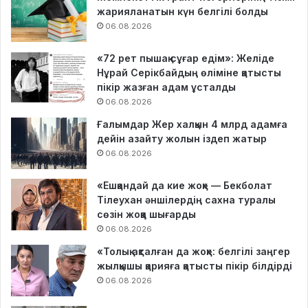
жарияланатын күн белгілі болды
06.08.2026
«72 рет пышақ сұғар едім»: Желіде
Нұрай Серікбайдың өліміне қатысты
пікір жазған адам ұсталды
06.08.2026
Ғалымдар Жер халқын 4 млрд адамға
дейін азайту жолын іздеп жатыр
06.08.2026
«Ешқандай да кие жоқ» — Бекболат
Тілеухан әншілердің сахна туралы
сөзін жоққа шығарды
06.08.2026
«Толық ақталған да жоқ»: белгілі заңгер
жылқышы қарияға қатысты пікір білдірді
06.08.2026