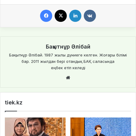
Facebook
X
LinkedIn
VKontakte
Бақытнұр Әлібай
Бақытнұр Әлібай. 1987 жылы дүниеге келген. Жоғары білімі
бар. 2011 жылдан бері отандық БАҚ саласында
еңбек етіп келеді
We
bsi
te
tiek.kz