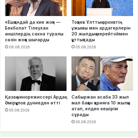
«Ешқандай да кие жоқ» —
Тоқаев Ұлттық архивтің
Бекболат Тілеухан
ұжымы мен ардагерлерін
әншілердің сахна туралы
20 жылдық мерейтоймен
сөзін жоққа шығарды
құттықтады
06.08.2026
05.08.2026
Қазақ кинорежиссері Ардақ
Сабыржан асаба 33 жыл
Әмірқұлов дүниеден өтті
мал баққан қарияға 10 жылқы
атап, елден кешірім
05.08.2026
сұрады
05.08.2026