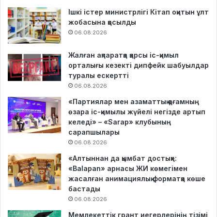
Ішкі істер министрлігі Кітап оқитын ұлт
жобасына қосылды
06.08.2026
Жалған ақпаратқа қарсы іс-қимыл
орталығы кезекті дипфейк шабуылдар
туралы ескертті
06.08.2026
«Партиялар мен азаматтық қоғамның
өзара іс-қимылы жүйелі негізде артып
келеді» – «Sarap» клубының
сарапшылары
06.08.2026
«Алтыннан да қымбат достық»:
«Balapan» арнасы ЖИ көмегімен
жасалған анимациялық форматқа көше
бастады
06.08.2026
Мемлекеттік грант иегерлерінің тізімі