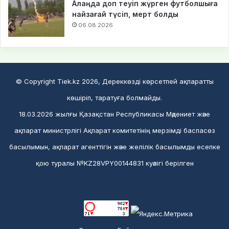
Алаңда доп теуіп жүрген футболшыға
найзағай түсіп, мерт болды
06.08.2026
© Copyright Tiek.kz 2026, Дереккөзді көрсетпей ақпаратты
көшіріп, таратуға болмайды.
18.03.2026 жылғы Қазақстан Республикасы Мәдениет және
ақпарат министрлігі Ақпарат комитетінің мерзімді баспасөз
басылымын, ақпарат агенттігін және желілік басылымды есепке
қою туралы №KZ28VPY00144831 куәлігі берілген