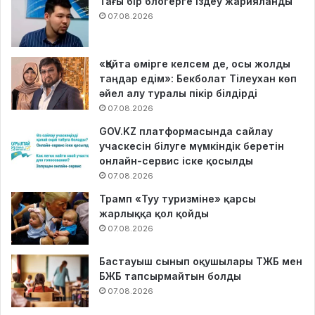
Тағы бір блогерге іздеу жарияланды
07.08.2026
«Қайта өмірге келсем де, осы жолды
таңдар едім»: Бекболат Тілеухан көп
әйел алу туралы пікір білдірді
07.08.2026
GOV.KZ платформасында сайлау
учаскесін білуге мүмкіндік беретін
онлайн-сервис іске қосылды
07.08.2026
Трамп «Туу туризміне» қарсы
жарлыққа қол қойды
07.08.2026
Бастауыш сынып оқушылары ТЖБ мен
БЖБ тапсырмайтын болды
07.08.2026