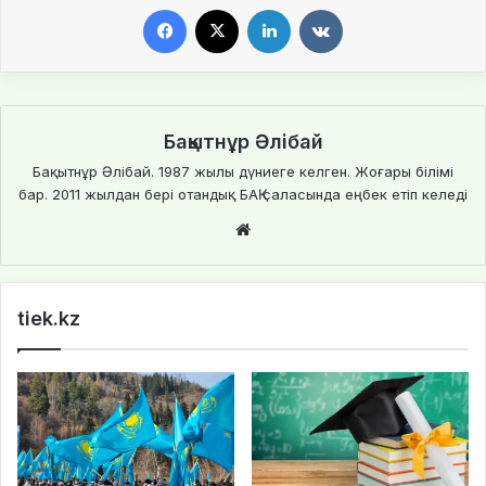
Facebook
X
LinkedIn
VKontakte
Бақытнұр Әлібай
Бақытнұр Әлібай. 1987 жылы дүниеге келген. Жоғары білімі
бар. 2011 жылдан бері отандық БАҚ саласында еңбек етіп келеді
We
bsi
te
tiek.kz