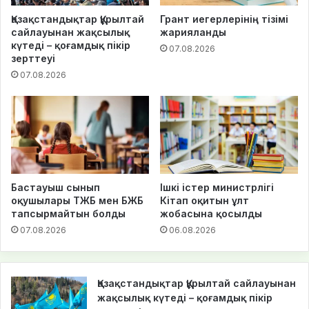
Қазақстандықтар Құрылтай
Грант иегерлерінің тізімі
сайлауынан жақсылық
жарияланды
күтеді – қоғамдық пікір
07.08.2026
зерттеуі
07.08.2026
Бастауыш сынып
Ішкі істер министрлігі
оқушылары ТЖБ мен БЖБ
Кітап оқитын ұлт
тапсырмайтын болды
жобасына қосылды
07.08.2026
06.08.2026
Қазақстандықтар Құрылтай сайлауынан
жақсылық күтеді – қоғамдық пікір