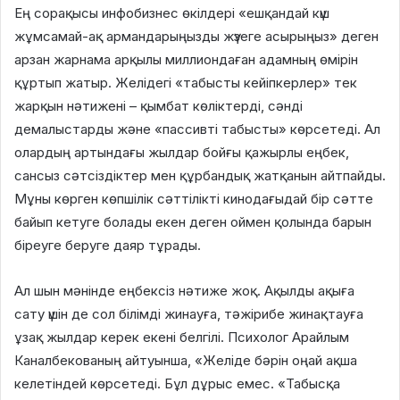
Ең сорақысы инфобизнес өкілдері «ешқандай күш
жұмсамай-ақ армандарыңызды жүзеге асырыңыз» деген
арзан жарнама арқылы миллиондаған адамның өмірін
құртып жатыр. Желідегі «табысты кейіпкерлер» тек
жарқын нәтижені – қымбат көліктерді, сәнді
демалыстарды және «пассивті табысты» көрсетеді. Ал
олардың артындағы жылдар бойғы қажырлы еңбек,
сансыз сәтсіздіктер мен құрбандық жатқанын айтпайды.
Мұны көрген көпшілік сәттілікті кинодағыдай бір сәтте
байып кетуге болады екен деген оймен қолында барын
біреуге беруге даяр тұрады.
Ал шын мәнінде еңбексіз нәтиже жоқ. Ақылды ақыға
сату үшін де сол білімді жинауға, тәжірибе жинақтауға
ұзақ жылдар керек екені белгілі. Психолог Арайлым
Каналбекованың айтуынша, «Желіде бәрін оңай ақша
келетіндей көрсетеді. Бұл дұрыс емес. «Табысқа