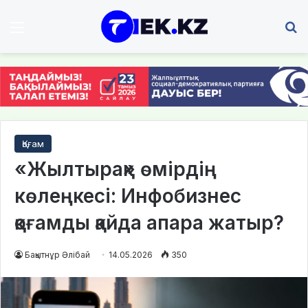
Мәзір
І
Қоғам
«Жылтырақ» өмірдің
көлеңкесі: Инфобизнес
қоғамды қайда апара жатыр?
Бақытнұр Әлібай
14.05.2026
350