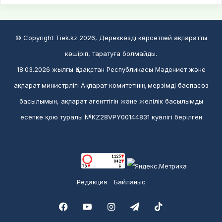
© Copyright Tiek.kz 2026, Дереккөзді көрсетпей ақпаратты
көшіріп, таратуға болмайды.
18.03.2026 жылғы Қазақстан Республикасы Мәдениет және
ақпарат министрлігі Ақпарат комитетінің мерзімді баспасөз
басылымын, ақпарат агенттігін және желілік басылымды
есепке қою туралы №KZ28VPY00144831 куәлігі берілген
Редакция
Байланыс
Facebook
YouTube
Instagram
Telegram
TikTok