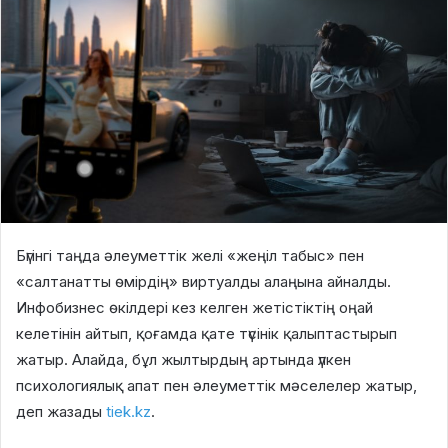
Бүгінгі таңда әлеуметтік желі «жеңіл табыс» пен
«салтанатты өмірдің» виртуалды алаңына айналды.
Инфобизнес өкілдері кез келген жетістіктің оңай
келетінін айтып, қоғамда қате түсінік қалыптастырып
жатыр. Алайда, бұл жылтырдың артында үлкен
психологиялық апат пен әлеуметтік мәселелер жатыр,
деп жазады
tiek.kz
.