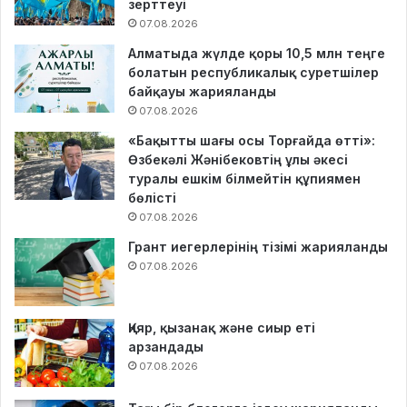
зерттеуі
07.08.2026
Алматыда жүлде қоры 10,5 млн теңге
болатын республикалық суретшілер
байқауы жарияланды
07.08.2026
«Бақытты шағы осы Торғайда өтті»:
Өзбекәлі Жәнібековтің ұлы әкесі
туралы ешкім білмейтін құпиямен
бөлісті
07.08.2026
Грант иегерлерінің тізімі жарияланды
07.08.2026
Қияр, қызанақ және сиыр еті
арзандады
07.08.2026