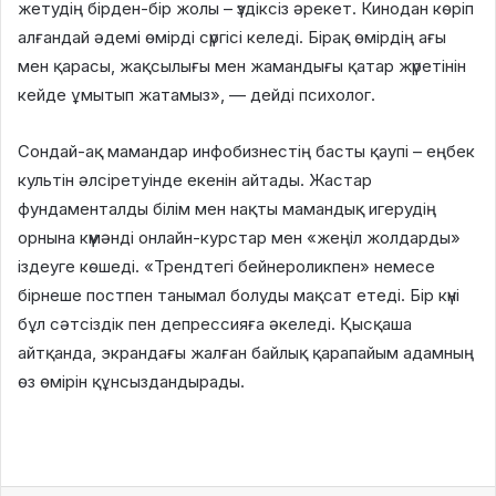
жетудің бірден-бір жолы – үздіксіз әрекет. Кинодан көріп
алғандай әдемі өмірді сүргісі келеді. Бірақ өмірдің ағы
мен қарасы, жақсылығы мен жамандығы қатар жүретінін
кейде ұмытып жатамыз», — дейді психолог.
Сондай-ақ мамандар инфобизнестің басты қаупі – еңбек
культін әлсіретуінде екенін айтады. Жастар
фундаменталды білім мен нақты мамандық игерудің
орнына күмәнді онлайн-курстар мен «жеңіл жолдарды»
іздеуге көшеді. «Трендтегі бейнероликпен» немесе
бірнеше постпен танымал болуды мақсат етеді. Бір күні
бұл сәтсіздік пен депрессияға әкеледі. Қысқаша
айтқанда, экрандағы жалған байлық қарапайым адамның
өз өмірін құнсыздандырады.