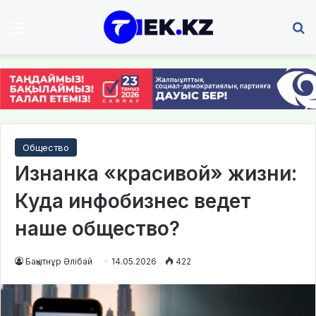
Мәзір
І
Общество
Изнанка «красивой» жизни:
Куда инфобизнес ведет
наше общество?
Бақытнұр Әлібай
14.05.2026
422