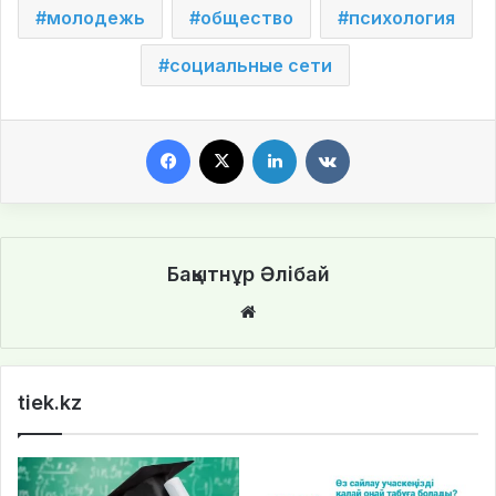
молодежь
общество
психология
социальные сети
Facebook
X
LinkedIn
VKontakte
Бақытнұр Әлібай
We
bsi
te
tiek.kz