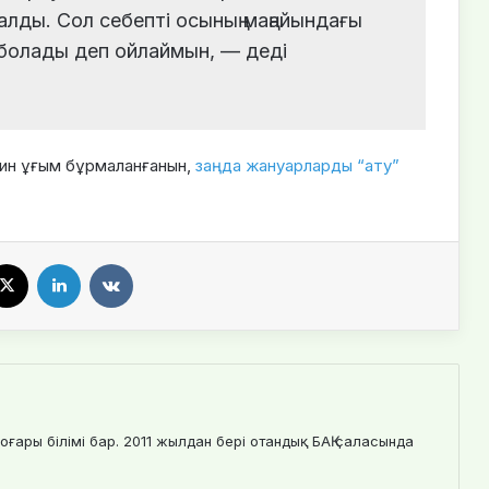
лды. Сол себепті осының маңайындағы
 болады деп ойлаймын, — деді
шин ұғым бұрмаланғанын,
заңда жануарларды “ату”
X
LinkedIn
VKontakte
оғары білімі бар. 2011 жылдан бері отандық БАҚ саласында