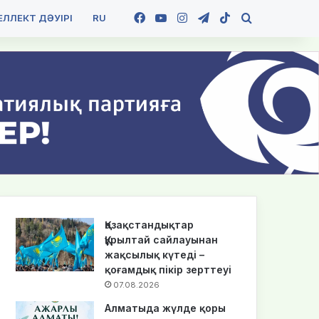
Facebook
YouTube
Instagram
Telegram
TikTok
Іздеу
ЛЛЕКТ ДӘУІРІ
RU
Қазақстандықтар
Құрылтай сайлауынан
жақсылық күтеді –
қоғамдық пікір зерттеуі
07.08.2026
Алматыда жүлде қоры