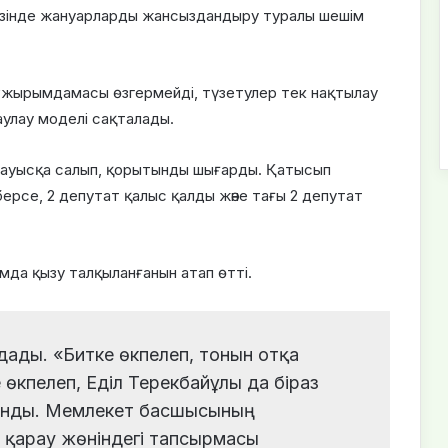
ізінде жануарларды жансыздандыру туралы шешім
тұжырымдамасы өзгермейді, түзетулер тек нақтылау
аулау моделі сақталады.
дауысқа салып, қорытынды шығарды. Қатысып
ерсе, 2 депутат қалыс қалды және тағы 2 депутат
мда қызу талқыланғанын атап өтті.
лдады. «Битке өкпелеп, тонын отқа
 өкпелеп, Еділ Терекбайұлы да біраз
данды. Мемлекет басшысының
 қарау жөніндегі тапсырмасы