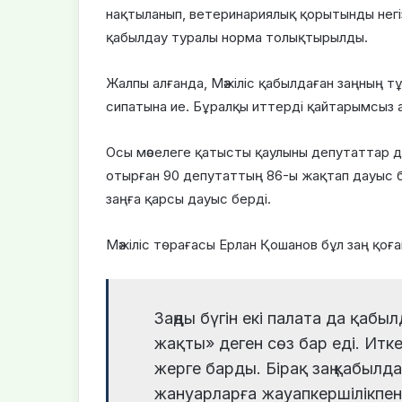
нақтыланып, ветеринариялық қорытынды нег
қабылдау туралы норма толықтырылды.
Жалпы алғанда, Мәжіліс қабылдаған заңның 
сипатына ие. Бұралқы иттерді қайтарымсыз 
Осы мәселеге қатысты қаулыны депутаттар 
отырған 90 депутаттың 86-ы жақтап дауыс б
заңға қарсы дауыс берді.
Мәжіліс төрағасы Ерлан Қошанов бұл заң қоға
Заңды бүгін екі палата да қабы
жақты» деген сөз бар еді. Итке
жерге барды. Бірақ заң қабыл
жануарларға жауапкершілікпен