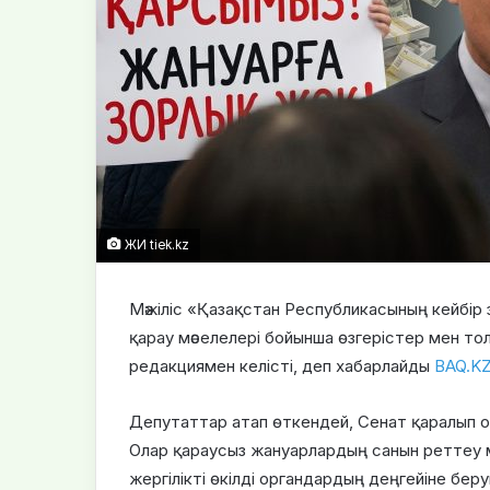
ЖИ tiek.kz
Мәжіліс «Қазақстан Республикасының кейбір 
қарау мәселелері бойынша өзгерістер мен то
редакциямен келісті, деп хабарлайды
BAQ.K
Депутаттар атап өткендей, Сенат қаралып от
Олар қараусыз жануарлардың санын реттеу мә
жергілікті өкілді органдардың деңгейіне бе