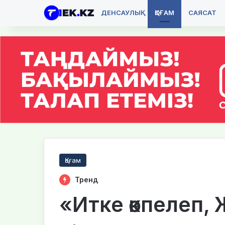
ДЕНСАУЛЫҚ
ҚОҒАМ
САЯСАТ
Қоғам
Тренд
«Итке өкпелеп,