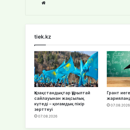
We
bsi
te
tiek.kz
Қазақстандықтар Құрылтай
Грант иеге
сайлауынан жақсылық
жариялан
күтеді – қоғамдық пікір
07.08.2026
зерттеуі
07.08.2026