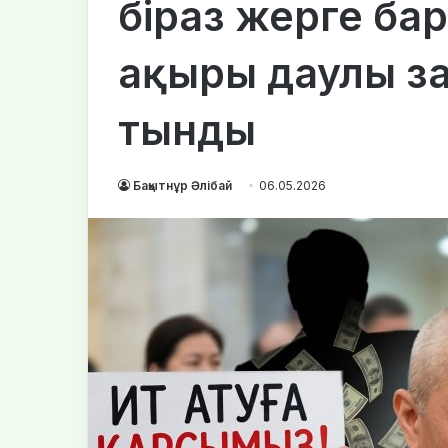
біраз жерге ба
ақыры даулы з
тынды
Бақытнұр Әлібай
06.05.2026