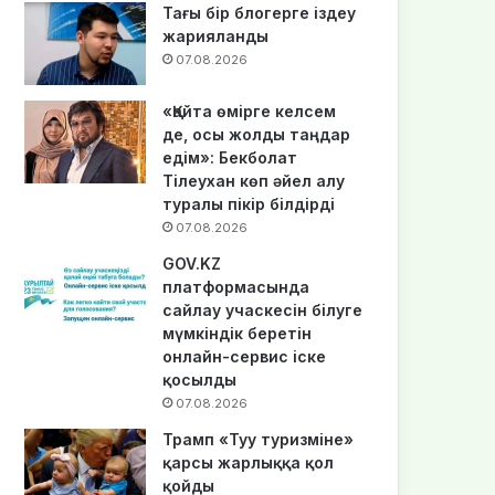
Тағы бір блогерге іздеу
жарияланды
07.08.2026
«Қайта өмірге келсем
де, осы жолды таңдар
едім»: Бекболат
Тілеухан көп әйел алу
туралы пікір білдірді
07.08.2026
GOV.KZ
платформасында
сайлау учаскесін білуге
мүмкіндік беретін
онлайн-сервис іске
қосылды
07.08.2026
Трамп «Туу туризміне»
қарсы жарлыққа қол
қойды