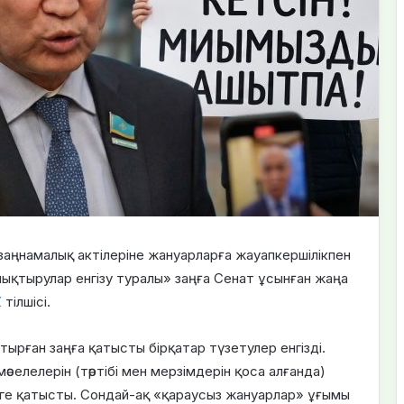
заңнамалық актілеріне жануарларға жауапкершілікпен
лықтырулар енгізу туралы» заңға Сенат ұсынған жаңа
Z
тілшісі.
ырған заңға қатысты бірқатар түзетулер енгізді.
селелерін (тәртібі мен мерзімдерін қоса алғанда)
руге қатысты. Сондай-ақ «қараусыз жануарлар» ұғымы