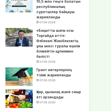
10,5 млн теңге болатын
республикалық
суретшілер байқауы
жарияланды
07.08.2026
«Бақытты шағы осы
Торғайда өтті»:
Өзбекәлі Жәнібековтің
ұлы әкесі туралы ешкім
білмейтін құпиямен
бөлісті
07.08.2026
Грант иегерлерінің
тізімі жарияланды
07.08.2026
Қияр, қызанақ және сиыр
еті арзандады
07.08.2026