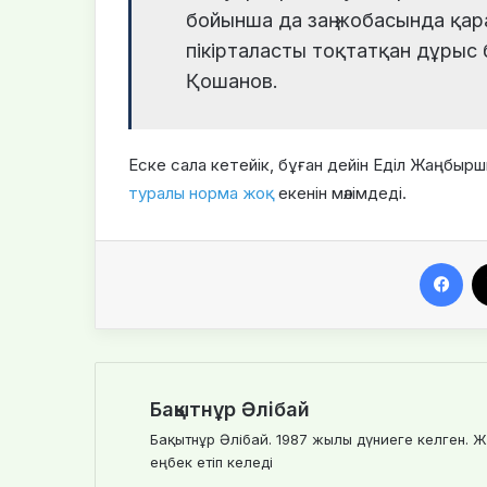
бойынша да заң жобасында қара
пікірталасты тоқтатқан дұрыс
Қошанов.
Еске сала кетейік, бұған дейін Еділ Жаңбыр
туралы норма жоқ
екенін мәлімдеді.
Facebook
Бақытнұр Әлібай
Бақытнұр Әлібай. 1987 жылы дүниеге келген. Ж
еңбек етіп келеді