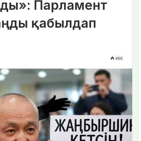
рды»: Парламент
аңды қабылдап
466