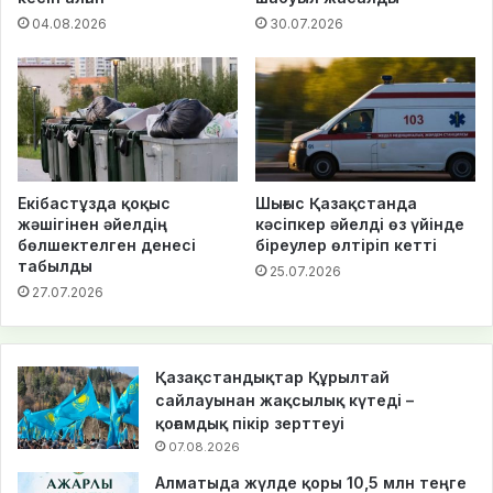
04.08.2026
30.07.2026
Екібастұзда қоқыс
Шығыс Қазақстанда
жәшігінен әйелдің
кәсіпкер әйелді өз үйінде
бөлшектелген денесі
біреулер өлтіріп кетті
табылды
25.07.2026
27.07.2026
Қазақстандықтар Құрылтай
сайлауынан жақсылық күтеді –
қоғамдық пікір зерттеуі
07.08.2026
Алматыда жүлде қоры 10,5 млн теңге