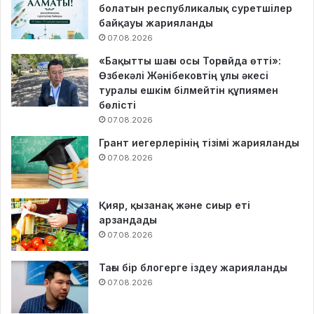
болатын республикалық суретшілер
байқауы жарияланды
07.08.2026
«Бақытты шағы осы Торғайда өтті»:
Өзбекәлі Жәнібековтің ұлы әкесі
туралы ешкім білмейтін құпиямен
бөлісті
07.08.2026
Грант иегерлерінің тізімі жарияланды
07.08.2026
Қияр, қызанақ және сиыр еті
арзандады
07.08.2026
Тағы бір блогерге іздеу жарияланды
07.08.2026