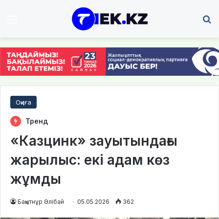
Мәзір
І
Оқиға
Тренд
«Казцинк» зауытындағы
жарылыс: екі адам көз
жұмды
Бақытнұр Әлібай
05.05.2026
362