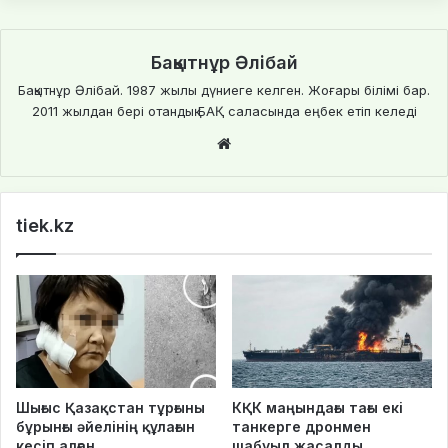
Бақытнұр Әлібай
Бақытнұр Әлібай. 1987 жылы дүниеге келген. Жоғары білімі бар.
2011 жылдан бері отандық БАҚ саласында еңбек етіп келеді
We
bsi
te
tiek.kz
Шығыс Қазақстан тұрғыны
КҚК маңындағы тағы екі
бұрынғы әйелінің құлағын
танкерге дронмен
кесіп алған
шабуыл жасалды