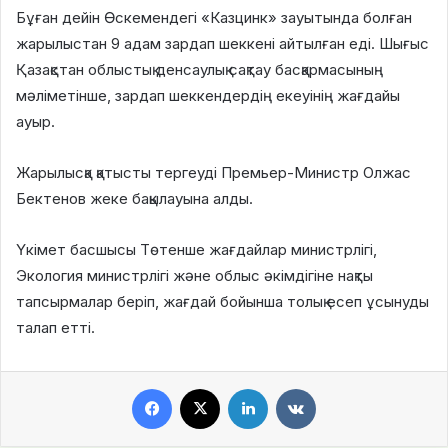
Бұған дейін Өскемендегі «Казцинк» зауытында болған
жарылыстан 9 адам зардап шеккені айтылған еді. Шығыс
Қазақстан облыстық денсаулық сақтау басқармасының
мәліметінше, зардап шеккендердің екеуінің жағдайы
ауыр.
Жарылысқа қатысты тергеуді Премьер-Министр Олжас
Бектенов жеке бақылауына алды.
Үкімет басшысы Төтенше жағдайлар министрлігі,
Экология министрлігі және облыс әкімдігіне нақты
тапсырмалар беріп, жағдай бойынша толық есеп ұсынуды
талап етті.
Facebook
X
LinkedIn
VKontakte