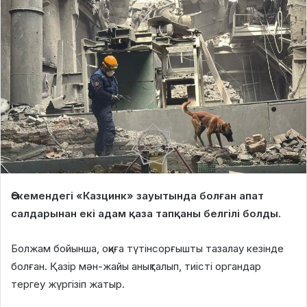
Өскемендегі «Казцинк» зауытында болған апат
салдарынан екі адам қаза тапқаны белгілі болды.
Болжам бойынша, оқиға түтінсорғышты тазалау кезінде
болған. Қазір мән-жайы анықталып, тиісті органдар
тергеу жүргізіп жатыр.