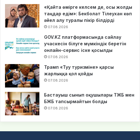
«Қайта өмірге келсем де, осы жолды
таңдар едім»: Бекболат Тілеухан көп
әйел алу туралы пікір білдірді
07.08.2026
GOV.KZ платформасында сайлау
учаскесін білуге мүмкіндік беретін
онлайн-сервис іске қосылды
07.08.2026
Трамп «Туу туризміне» қарсы
жарлыққа қол қойды
07.08.2026
Бастауыш сынып оқушылары ТЖБ мен
БЖБ тапсырмайтын болды
07.08.2026