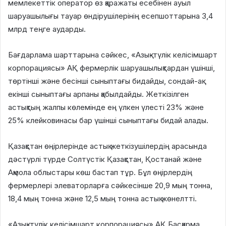
мемлекеттік оператор өз қаражаты есебінен ауыл
шаруашылығы тауар өндірушілерінің есепшоттарына 3,4
млрд теңге аударды.
Бағдарлама шарттарына сәйкес, «Азық-түлік келісімшарт
корпорациясы» АҚ фермерлік шаруашылықтардан үшінші,
төртінші және бесінші сыныптағы бидайды, сондай-ақ
екінші сыныптағы арпаны қабылдайды. Жеткізілген
астықтың жалпы көлемінде ең үлкен үлесті 23% және
25% клейковинасы бар үшінші сыныптағы бидай алады.
Қазақстан өңірлерінде астық жеткізушілердің арасында
дәстүрлі түрде Солтүстік Қазақстан, Қостанай және
Ақмола облыстары көш бастап тұр. Бұл өңірлердің
фермерлері элеваторларға сәйкесінше 20,9 мың тонна,
18,4 мың тонна және 12,5 мың тонна астық жөнелтті.
«Азық-түлік келісімшарт корпорациясы» АҚ Басқарма