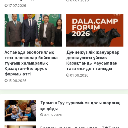
07.07.2026
17.07.2026
Астанада экологиялық
Дүниежүзілік жануарлар
технологиялар бойынша
денсаулығы ұйымы
тұңғыш халықаралық
Қазақстанды «аусылдан
Қазақстан-Беларусь
таза ел» деп таныды
форумы өтті
01.06.2026
15.06.2026
Трамп «Туу туризміне» қарсы жарлыққа
қол қойды
07.08.2026