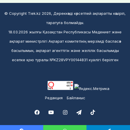
© Copyright Tiek.kz 2026, Дереккөзді көрсетпей ақпаратты көшіріп,
таратуға болмайды.
18.03.2026 жылғы Қазақстан Республикасы Мәдениет және
ақпарат министрлігі Ақпарат комитетінің мерзімді баспасөз
басылымын, ақпарат агенттігін және желілік басылымды
есепке қою туралы №KZ28VPY00144831 куәлігі берілген
Редакция
Байланыс
Facebook
YouTube
Instagram
Telegram
TikTok