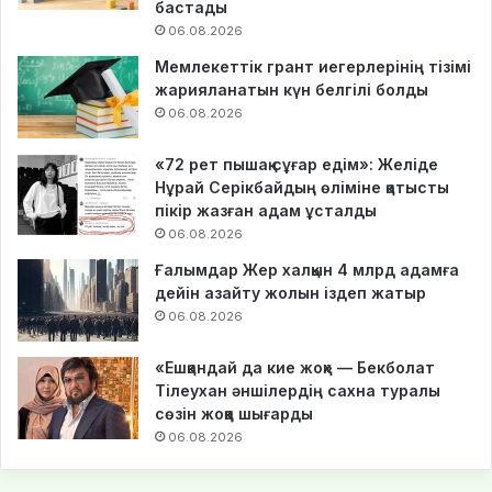
бастады
06.08.2026
Мемлекеттік грант иегерлерінің тізімі
жарияланатын күн белгілі болды
06.08.2026
«72 рет пышақ сұғар едім»: Желіде
Нұрай Серікбайдың өліміне қатысты
пікір жазған адам ұсталды
06.08.2026
Ғалымдар Жер халқын 4 млрд адамға
дейін азайту жолын іздеп жатыр
06.08.2026
«Ешқандай да кие жоқ» — Бекболат
Тілеухан әншілердің сахна туралы
сөзін жоққа шығарды
06.08.2026