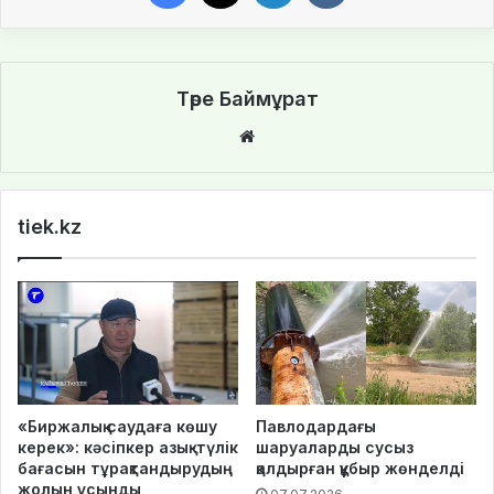
Төре Баймұрат
Website
tiek.kz
«Биржалық саудаға көшу
Павлодардағы
керек»: кәсіпкер азық-түлік
шаруаларды сусыз
бағасын тұрақтандырудың
қалдырған құбыр жөнделді
жолын ұсынды