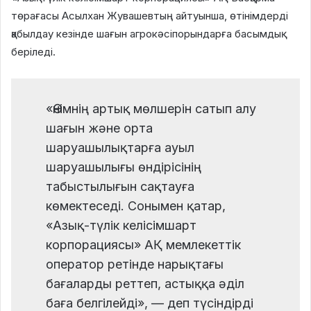
төрағасы Асылхан Жувашевтың айтуынша, өтінімдерді
қабылдау кезінде шағын агрокәсіпорындарға басымдық
беріледі.
«Өнімнің артық мөлшерін сатып алу
шағын және орта
шаруашылықтарға ауыл
шаруашылығы өндірісінің
табыстылығын сақтауға
көмектеседі. Сонымен қатар,
«Азық-түлік келісімшарт
корпорациясы» АҚ мемлекеттік
оператор ретінде нарықтағы
бағаларды реттеп, астыққа әділ
баға белгілейді», — деп түсіндірді