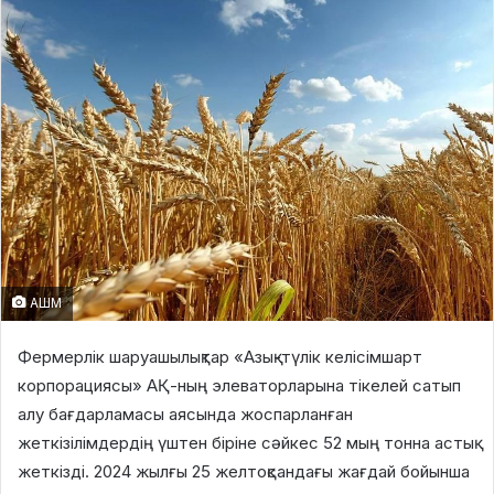
АШМ
Фермерлік шаруашылықтар «Азық-түлік келісімшарт
корпорациясы» АҚ-ның элеваторларына тікелей сатып
алу бағдарламасы аясында жоспарланған
жеткізілімдердің үштен біріне сәйкес 52 мың тонна астық
жеткізді. 2024 жылғы 25 желтоқсандағы жағдай бойынша