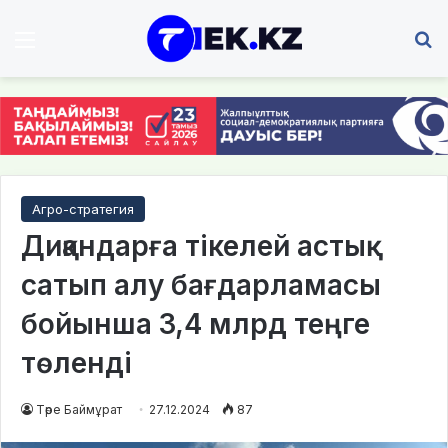
Мәзір
І
Агро-стратегия
Диқандарға тікелей астық
сатып алу бағдарламасы
бойынша 3,4 млрд теңге
төленді
Төре Баймұрат
27.12.2024
87