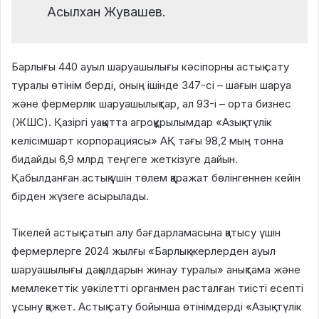
Асылхан Жувашев.
Барлығы 440 ауыл шаруашылығы кәсіпорны астық сату
туралы өтінім берді, оның ішінде 347-сі – шағын шаруа
және фермерлік шаруашылықтар, ал 93-і – орта бизнес
(ЖШС). Қазіргі уақытта агроқұрылымдар «Азық-түлік
келісімшарт корпорациясы» АҚ тағы 98,2 мың тонна
бидайды 6,9 млрд теңгеге жеткізуге дайын.
Қабылданған астық үшін төлем қаражат бөлінгеннен кейін
бірден жүзеге асырылады.
Тікелей астық сатып алу бағдарламасына қатысу үшін
фермерлерге 2024 жылғы «Барлық жерлерден ауыл
шаруашылығы дақылдарын жинау туралы» анықтама және
мемлекеттік уәкілетті органмен расталған тиісті есепті
ұсыну қажет. Астық сату бойынша өтінімдерді «Азық-түлік