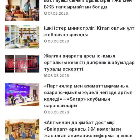
Бастауыш сынып оқушылары ТЖБ мен
БЖБ тапсырмайтын болды
07.08.2026
Ішкі істер министрлігі Кітап оқитын ұлт
жобасына қосылды
06.08.2026
Жалған ақпаратқа қарсы іс-қимыл
орталығы кезекті дипфейк шабуылдар
туралы ескертті
06.08.2026
«Партиялар мен азаматтық қоғамның
өзара іс-қимылы жүйелі негізде артып
келеді» – «Sarap» клубының
сарапшылары
06.08.2026
«Алтыннан да қымбат достық»:
«Balapan» арнасы ЖИ көмегімен
жасалған анимациялық форматқа көше