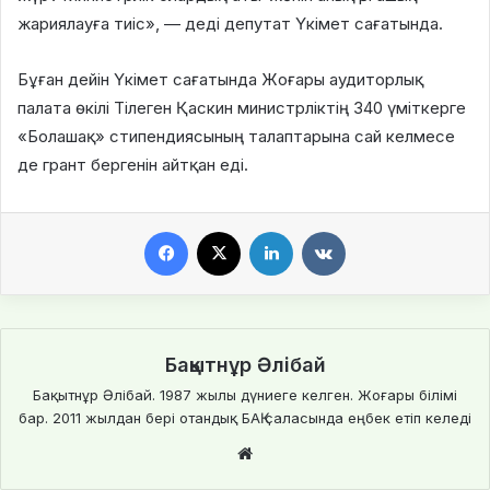
жариялауға тиіс», — деді депутат Үкімет сағатында.
Бұған дейін Үкімет сағатында Жоғары аудиторлық
палата өкілі Тілеген Қаскин министрліктің 340 үміткерге
«Болашақ» стипендиясының талаптарына сай келмесе
де грант бергенін айтқан еді.
Facebook
X
LinkedIn
VKontakte
Бақытнұр Әлібай
Бақытнұр Әлібай. 1987 жылы дүниеге келген. Жоғары білімі
бар. 2011 жылдан бері отандық БАҚ саласында еңбек етіп келеді
We
bsi