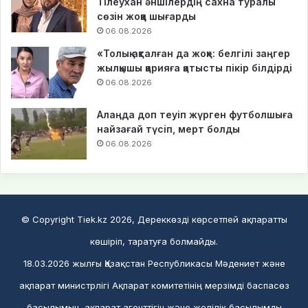
Тілеухан әншілердің сахна туралы
сөзін жоққа шығарды
06.08.2026
«Толық ақталған да жоқ»: белгілі заңгер
жылқышы қарияға қатысты пікір білдірді
06.08.2026
Алаңда доп теуіп жүрген футболшыға
найзағай түсіп, мерт болды
06.08.2026
© Copyright Tiek.kz 2026, Дереккөзді көрсетпей ақпаратты
көшіріп, таратуға болмайды.
18.03.2026 жылғы Қазақстан Республикасы Мәдениет және
ақпарат министрлігі Ақпарат комитетінің мерзімді баспасөз
басылымын, ақпарат агенттігін және желілік басылымды