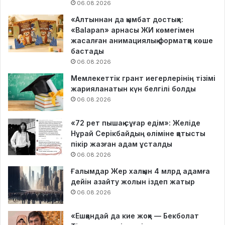
06.08.2026
«Алтыннан да қымбат достық»:
«Balapan» арнасы ЖИ көмегімен
жасалған анимациялық форматқа көше
бастады
06.08.2026
Мемлекеттік грант иегерлерінің тізімі
жарияланатын күн белгілі болды
06.08.2026
«72 рет пышақ сұғар едім»: Желіде
Нұрай Серікбайдың өліміне қатысты
пікір жазған адам ұсталды
06.08.2026
Ғалымдар Жер халқын 4 млрд адамға
дейін азайту жолын іздеп жатыр
06.08.2026
«Ешқандай да кие жоқ» — Бекболат