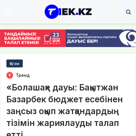
Мәзір
І
Қоғам
Тренд
«Болашақ» дауы: Бақытжан
Базарбек бюджет есебінен
заңсыз оқып жатқандардың
тізімін жариялауды талап
етті