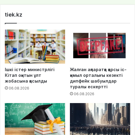
te
tiek.kz
Ішкі істер министрлігі
Жалған ақпаратқа қарсы іс-
Кітап оқитын ұлт
қимыл орталығы кезекті
жобасына қосылды
дипфейк шабуылдар
туралы ескертті
06.08.2026
06.08.2026