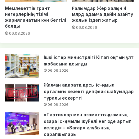
Мемлекеттік грант
Ғалымдар Жер халқын 4
иегерлерінің тізімі
млрд адамға дейін азайту
жарияланатын күн белгілі
жолын іздеп жатыр
болды
06.08.2026
06.08.2026
Ішкі істер министрлігі Кітап оқитын ұлт
жобасына қосылды
06.08.2026
Жалған ақпаратқа қарсы іс-қимыл
орталығы кезекті дипфейк шабуылдар
туралы ескертті
06.08.2026
«Партиялар мен азаматтық қоғамның
өзара іс-қимылы жүйелі негізде артып
келеді» – «Sarap» клубының
сарапшылары