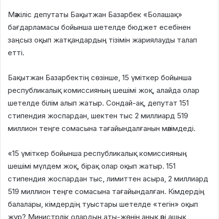
Мәжіліс депутаты Бақытжан Базарбек «Болашақ»
бағдарламасы бойынша шетелде бюджет есебінен
заңсыз оқып жатқандардың тізімін жариялауды талап
етті.
Бақытжан Базарбектің сөзінше, 15 үміткер бойынша
республикалық комиссияның шешімі жоқ, алайда олар
шетелде білім алып жатыр. Сондай-ақ, депутат 151
стипендия жоспардан, шектен тыс 2 миллиард 519
миллион теңге сомасына тағайындалғанын мәлімдеді.
«15 үміткер бойынша республикалық комиссияның
шешімі мүлдем жоқ, бірақ олар оқып жатыр. 151
стипендия жоспардан тыс, лимиттен асыра, 2 миллиард
519 миллион теңге сомасына тағайындалған. Кімдердің
балалары, кімдердің туыстары шетелде «тегін» оқып
жүр? Министрлік олардың аты-жөнін анық әрі ашық