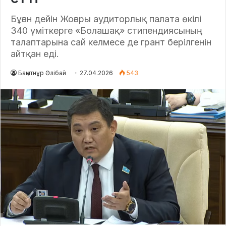
Бұған дейін Жоғары аудиторлық палата өкілі
340 үміткерге «Болашақ» стипендиясының
талаптарына сай келмесе де грант берілгенін
айтқан еді.
Бақытнұр Әлібай
27.04.2026
543