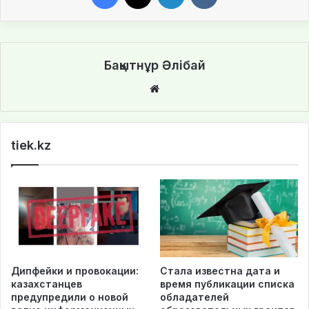
Бақытнұр Әлібай
We
bsi
te
tiek.kz
Дипфейки и провокации:
Стала известна дата и
казахстанцев
время публикации списка
предупредили о новой
обладателей