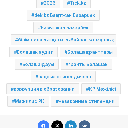
2026
Tiek.kz
tiek.kz Бақытжан Базарбек
Бакытжан Базарбек
білім саласындағы сыбайлас жемқорлық
Болашак аудит
Болашақ гранттары
Болашақ дауы
гранты Болашак
заңсыз стипендиялар
коррупция в образовании
ҚР Мәжілісі
Мажилис РК
незаконные стипендии
Facebook
X
LinkedIn
VKontakte