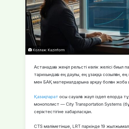
Коллаж: Kazinform
Астанадағы жеңіл рельсті көлік желісі биыл п
тарихындағы ең даулы, ең ұзаққа созылған, 
мен БАҚ материалдарына арқау болған жоба 
Қазақпарат
осы сауалға жауп іздеп елорда тұ
монополист — City Transportation Systems (б
серіктестігіне хабарласқан.
CTS мәліметінше, LRT паркінде 19 жылжымалы 