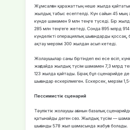
Жұмсалған қаражаттың неше жылда қайтатыны
жылдық табыс есептелді. Күн сайын 45 мың 
күнде шамамен 9 млн теңге түседі. Бір жыл
285 млн теңгеге жетеді. Сонда 895 млрд 914 
күнделікті операциялық шығындарды қоссақ, 
ақтау мерзімі 300 жылдан асып кетеді.
Жолаушылар саны біртіндеп екі есе өсіп, күн
жағдайда жылдық түсім шамамен 7,3 млрд те
123 жылда қайтады. Бірақ бұл сценарийде д
шығындар ескерілмеген. Ескерсек, мерзім 1,5-
Пессимистік сценарий
Тәуліктік жолаушы ағынын базалық сценарийд
қатынайды деген сөз. Жылдық түсім — шамаме
шығынды 578 жыл шамасында жабуға болады.