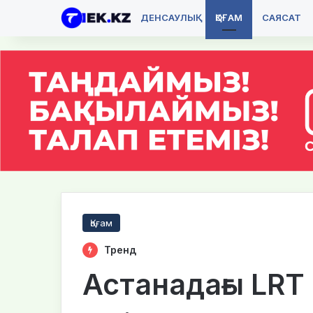
ДЕНСАУЛЫҚ
ҚОҒАМ
САЯСАТ
Қоғам
Тренд
Астанадағы LRT