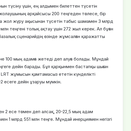
н түсіну үшін, ең алдымен билеттен түсетін
жолаушының әрқайсысы 200 теңгеден төлесе, бір
да жол жүру ақысынан түсетін табыс шамамен 3 млрд
млн теңгені толық ақтау үшін 272 жыл керек. Ал бұған
базалық сценарийдің өзінде жұмсалған қаражатты
іне 100 мың адамға жетеді деп алуға болады. Мұндай
ңгеге дейін барады. Бұл қарқынмен бастапқы шығын
е LRT жұмысын қамтамасыз ететін күнделікті
2 есеге дейін ұзаруы мүмкін.
ен 2 есе төмен деп алсақ, 20-22,5 мың адам
н 1 млрд 551 млн теңге. Мұндай инерциямен негізгі