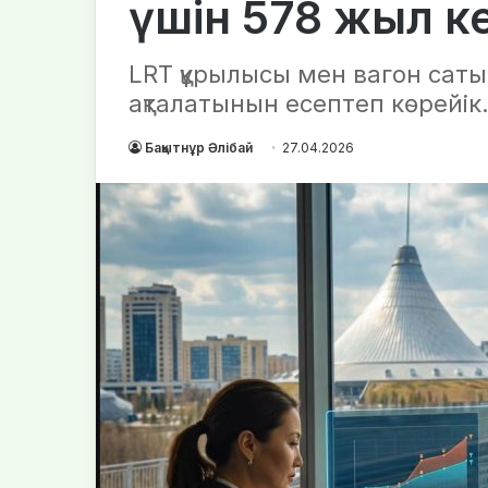
үшін 578 жыл к
LRT құрылысы мен вагон сат
ақталатынын есептеп көрейік
Бақытнұр Әлібай
27.04.2026