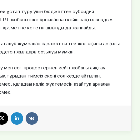
мей ұстап тұру үшін бюджеттен субсидия
LRT жобасы іске қосылғаннан кейін нақтыланады».
ті қызметіне кететін шығынды да жаппайды.
ып алуға жұмсалған қаражатты тек жол ақысы арқылы
үздеген жылдарға созылуы мүмкін.
ау мен сот процестерінен кейін жобаны аяқтау
тұрғыдан тиімсіз екені сол кезде айтылған.
ес, қаладағы көлік жүктемесін азайтуға арналған
рмек.
X
LinkedIn
VKontakte