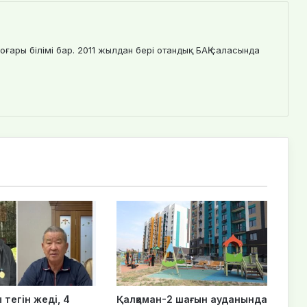
оғары білімі бар. 2011 жылдан бері отандық БАҚ саласында
тегін жеді, 4
Қалқаман-2 шағын ауданында