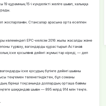
19 құрамның 15-і күнделікті желіге шығып, халыққа
ұрады.
деп жоспарланған. Стансалар арасына орта есеппен
ры көлеміндегі EPC-келісім 2016 жылы жасалды және
депоны тұрғызу, вагондарды құрастырып Астанаға
ық іске қосылғанға дейінгі жұмыстар кіреді, — деп
вагондарды іске қосудың бүгінге дейінгі шығыны
қысы теңгемен төленетіндіктен, бұл соманы
лдың бірінші тоқсанында доллардың орташа бағамы
ңгеге шаққандағы шығын — 895 млрд 914 млн теңге.
.