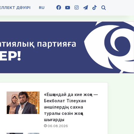
Facebook
YouTube
Instagram
Telegram
TikTok
Іздеу
ЛЛЕКТ ДӘУІРІ
RU
«Ешқандай да кие жоқ» —
Бекболат Тілеухан
әншілердің сахна
туралы сөзін жоққа
шығарды
06.08.2026