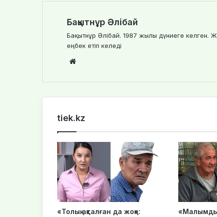
Бақытнұр Әлібай
Бақытнұр Әлібай. 1987 жылы дүниеге келген. Ж
еңбек етіп келеді
We
bsi
te
tiek.kz
«Толық ақталған да жоқ»:
«Малымды 