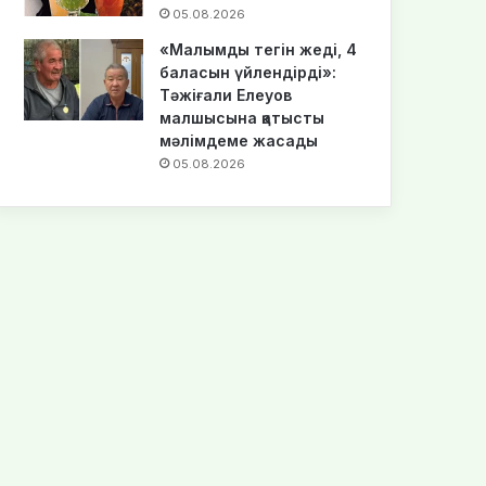
05.08.2026
«Малымды тегін жеді, 4
баласын үйлендірді»:
Тәжіғали Елеуов
малшысына қатысты
мәлімдеме жасады
05.08.2026