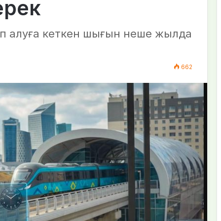
ерек
ып алуға кеткен шығын неше жылда
.
662