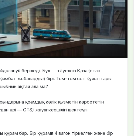
айдалануға беріледі. Бұл — тәуелсіз Қазақстан
ең қымбат жобалардың бірі. Том-том сот құжаттары
шығынын ақтай ала ма?
рғындарына қоғамдық көлік қызметін көрсететін
ұдан әрі — CTS) жауапкершілігі шектеулі
құрам бар. Бір құрамға 4 вагон тіркелген және бір