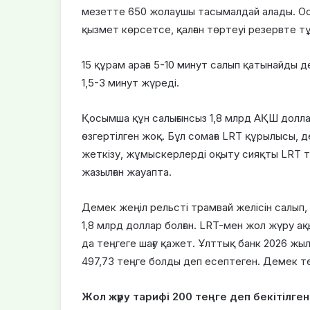
мезетте 650 жолаушы тасымалдай алады. Осы 
қызмет көрсетсе, қалған төртеуі резервте т
15 құрам араға 5-10 минут салып қатынайды 
1,5-3 минут жүреді.
Қосымша құн салығынсыз 1,8 млрд АҚШ долла
өзгертілген жоқ. Бұл сомаға LRT құрылысы, 
жеткізу, жұмыскерлерді оқыту сияқты LRT тол
жазылған жауапта.
Демек жеңіл рельсті трамвай желісін салып, 
1,8 млрд доллар болған. LRT-мен жол жүру а
да теңгеге шағу қажет. Ұлттық банк 2026 жы
497,73 теңге болды деп есептеген. Демек те
Жол жүру тарифі 200 теңге деп бекітілген