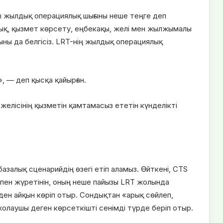
 жылдық операциялық шығыны неше теңге деп
дық, қызмет көрсету, еңбекақы, желі мен жылжымалы
ны да белгісіз. LRT-нің жылдық операциялық
, — деп қысқа қайырған.
 желісінің қызметін қамтамасыз ететін күнделікті
азалық сценарийдің өзегі етіп аламыз. Өйткені, CTS
кпен жүретінін, оның неше пайызы LRT жолында
ден айқын көріп отыр. Сондықтан «арық сөйлеп,
жолаушы деген көрсеткішті сенімді түрде беріп отыр.