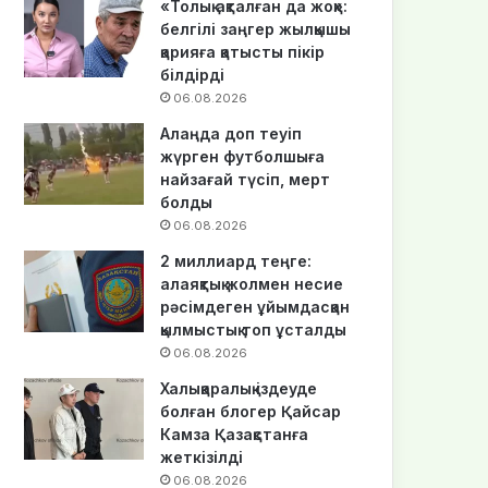
«Толық ақталған да жоқ»:
белгілі заңгер жылқышы
қарияға қатысты пікір
білдірді
06.08.2026
Алаңда доп теуіп
жүрген футболшыға
найзағай түсіп, мерт
болды
06.08.2026
2 миллиард теңге:
алаяқтық жолмен несие
рәсімдеген ұйымдасқан
қылмыстық топ ұсталды
06.08.2026
Халықаралық іздеуде
болған блогер Қайсар
Камза Қазақстанға
жеткізілді
06.08.2026