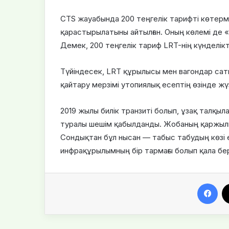
CTS жауабында 200 теңгелік тарифті көтер
қарастырылатыны айтылған. Оның көлемі де «
Демек, 200 теңгелік тариф LRT-нің күнделік
Түйіндесек, LRT құрылысы мен вагондар сат
қайтару мерзімі утопиялық есептің өзінде ж
2019 жылы билік транзиті болып, ұзақ талқыл
туралы шешім қабылданды. Жобаның қаржылық 
Сондықтан бұл нысан — табыс табудың көзі ем
инфрақұрылымның бір тармағы болып қала бе
Facebook