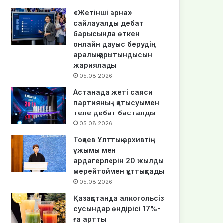
«Жетінші арна»
сайлауалды дебат
барысында өткен
онлайн дауыс берудің
аралық қорытындысын
жариялады
05.08.2026
Астанада жеті саяси
партияның қатысуымен
теле дебат басталды
05.08.2026
Тоқаев Ұлттық архивтің
ұжымы мен
ардагерлерін 20 жылдық
мерейтоймен құттықтады
05.08.2026
Қазақстанда алкогольсіз
сусындар өндірісі 17%-
ға артты