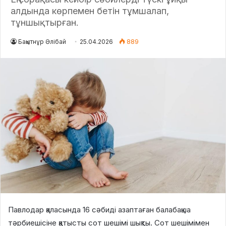
алдында көрпемен бетін тұмшалап,
тұншықтырған.
Бақытнұр Әлібай
25.04.2026
889
Павлодар қаласында 16 сәбиді азаптаған балабақша
тәрбиешісіне қатысты сот шешімі шықты. Сот шешімімен