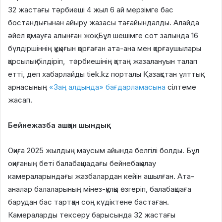
32 жастағы тәрбиеші 4 жыл 6 ай мерзімге бас
бостандығынан айыру жазасы тағайындалды. Алайда
әйел қамауға алынған жоқ. Бұл шешімге сот залында 16
бүлдіршіннің құқығын қорғаған ата-ана мен қорғаушылары
қарсылық білдіріп, тәрбиешінің қатаң жазалануын талап
етті, деп хабарлайды tiek.kz порталы Қазақстан ұлттық
арнасының
«Заң алдында» бағдарламасына
сілтеме
жасап.
Бейнежазба ашқан шындық
Оқиға 2025 жылдың маусым айында белгілі болды. Бұл
оқиғаның беті балабақшадағы бейнебақылау
камераларындағы жазбалардан кейін ашылған. Ата-
аналар балаларының мінез-құлқы өзгеріп, балабақшаға
барудан бас тартқан соң күдіктене бастаған.
Камераларды тексеру барысында 32 жастағы