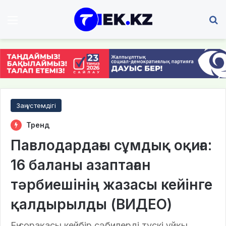
Мәзір
І
Заң үстемдігі
Тренд
Павлодардағы сұмдық оқиға:
16 баланы азаптаған
тәрбиешінің жазасы кейінге
қалдырылды (ВИДЕО)
Ең сорақасы кейбір сәбилерді түскі ұйқы