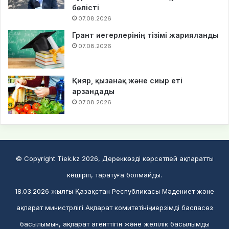
бөлісті
07.08.2026
Грант иегерлерінің тізімі жарияланды
07.08.2026
Қияр, қызанақ және сиыр еті
арзандады
07.08.2026
© Copyright Tiek.kz 2026, Дереккөзді көрсетпей ақпаратты
көшіріп, таратуға болмайды.
18.03.2026 жылғы Қазақстан Республикасы Мәдениет және
ақпарат министрлігі Ақпарат комитетінің мерзімді баспасөз
басылымын, ақпарат агенттігін және желілік басылымды