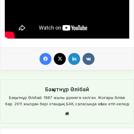
Facebook
X
LinkedIn
VKontakte
Бақытнұр Әлібай
Бақытнұр Әлібай. 1987 жылы дүниеге келген. Жоғары білімі
бар. 2011 жылдан бері отандық БАҚ саласында еңбек етіп келеді
We
bsi
te