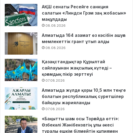
АҚШ сенаты Ресейге санкция
салатын «Линдси Грэм заң жобасын»
мақұлдады
08.08.2026
Алматыда 164 азамат өз кәсібін ашуға
мемлекеттік грант ұтып алды
08.08.2026
Қазақстандықтар Құрылтай
сайлауынан жақсылық күтеді –
қоғамдық пікір зерттеуі
07.08.2026
Алматыда жүлде қоры 10,5 млн теңге
болатын республикалық суретшілер
байқауы жарияланды
07.08.2026
«Бақытты шағы осы Торғайда өтті»:
Өзбекәлі Жәнібековтің ұлы әкесі
туралы ешкім білмейтін құпиямен