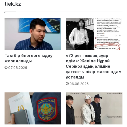
tiek.kz
Тағы бір блогерге іздеу
«72 рет пышақ сұғар
жарияланды
едім»: Желіде Нұрай
Серікбайдың өліміне
07.08.2026
қатысты пікір жазған адам
ұсталды
06.08.2026