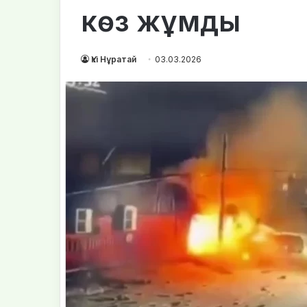
көз жұмды
Үкі Нұратай
03.03.2026