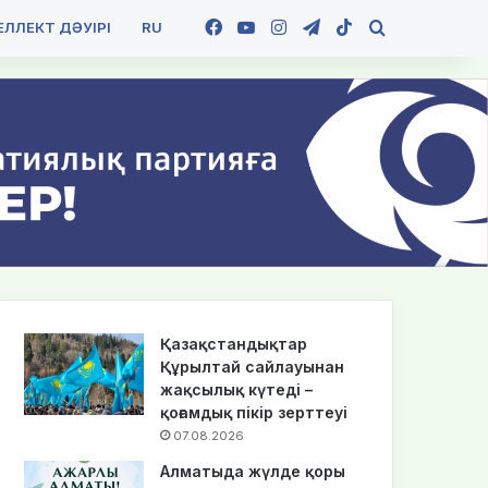
Facebook
YouTube
Instagram
Telegram
TikTok
Іздеу
ЛЛЕКТ ДӘУІРІ
RU
Қазақстандықтар
Құрылтай сайлауынан
жақсылық күтеді –
қоғамдық пікір зерттеуі
07.08.2026
Алматыда жүлде қоры