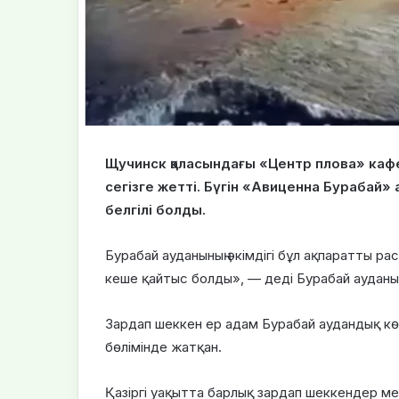
Щучинск қаласындағы «Центр плова» кафе
сегізге жетті. Бүгін «Авиценна Бурабай»
белгілі болды.
Бурабай ауданының әкімдігі бұл ақпаратты ра
кеше қайтыс болды», — деді Бурабай ауданының 
Зардап шеккен ер адам Бурабай аудандық кө
бөлімінде жатқан.
Қазіргі уақытта барлық зардап шеккендер 