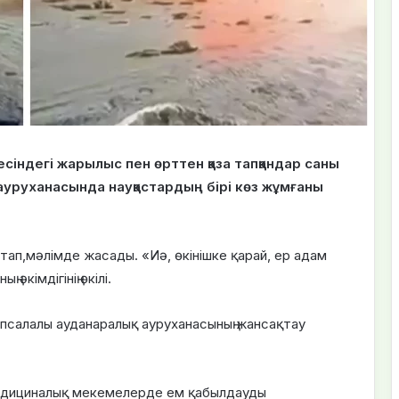
сіндегі жарылыс пен өрттен қаза тапқандар саны
 ауруханасында науқастардың бірі көз жұмғаны
стап,мәлімде жасады. «Иә, өкінішке қарай, ер адам
әкімдігінің өкілі.
псалалы ауданаралық ауруханасының жансақтау
медициналық мекемелерде ем қабылдауды