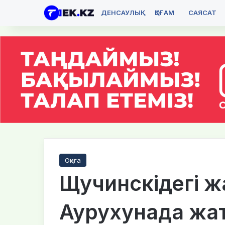
ДЕНСАУЛЫҚ
ҚОҒАМ
САЯСАТ
Оқиға
Щучинскідегі 
Аурухунада жат