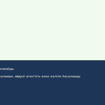
болмайды.
сылымын, ақпарат агенттігін және желілік басылымды