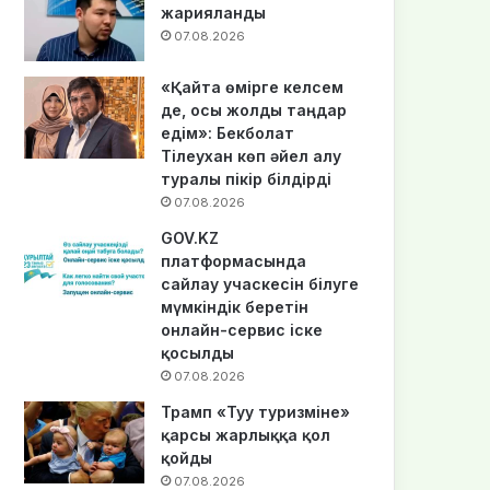
жарияланды
07.08.2026
«Қайта өмірге келсем
де, осы жолды таңдар
едім»: Бекболат
Тілеухан көп әйел алу
туралы пікір білдірді
07.08.2026
GOV.KZ
платформасында
сайлау учаскесін білуге
мүмкіндік беретін
онлайн-сервис іске
қосылды
07.08.2026
Трамп «Туу туризміне»
қарсы жарлыққа қол
қойды
07.08.2026