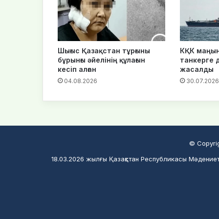
Шығыс Қазақстан тұрғыны
КҚК маңынд
бұрынғы әйелінің құлағын
танкерге 
кесіп алған
жасалды
04.08.2026
30.07.2026
© Copyri
18.03.2026 жылғы Қазақстан Республикасы Мәдениет 