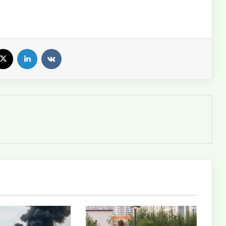
X
LinkedIn
VKontakte