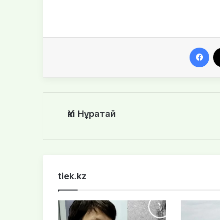
Facebook
Үкі Нұратай
tiek.kz