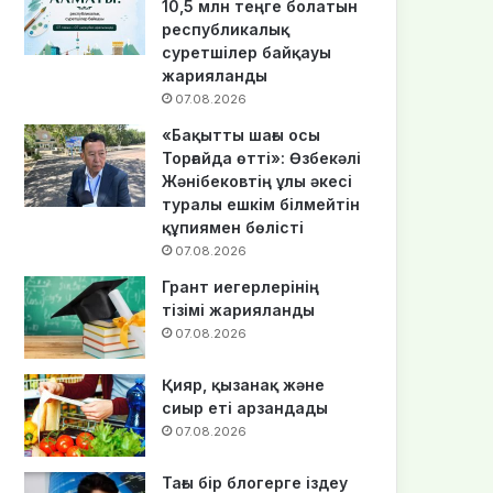
10,5 млн теңге болатын
республикалық
суретшілер байқауы
жарияланды
07.08.2026
«Бақытты шағы осы
Торғайда өтті»: Өзбекәлі
Жәнібековтің ұлы әкесі
туралы ешкім білмейтін
құпиямен бөлісті
07.08.2026
Грант иегерлерінің
тізімі жарияланды
07.08.2026
Қияр, қызанақ және
сиыр еті арзандады
07.08.2026
Тағы бір блогерге іздеу