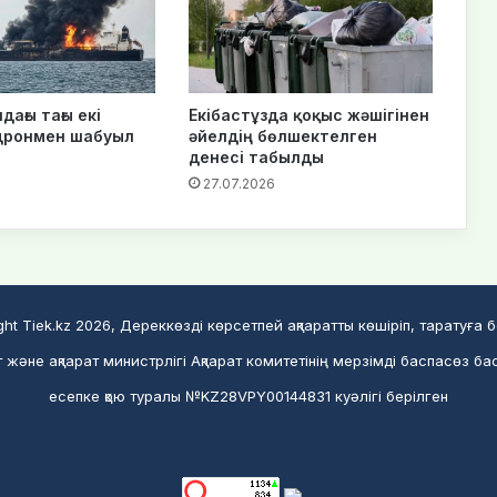
ағы тағы екі
Екібастұзда қоқыс жәшігінен
дронмен шабуыл
әйелдің бөлшектелген
денесі табылды
27.07.2026
ght Tiek.kz 2026, Дереккөзді көрсетпей ақпаратты көшіріп, таратуға 
және ақпарат министрлігі Ақпарат комитетінің мерзімді баспасөз ба
есепке қою туралы №KZ28VPY00144831 куәлігі берілген