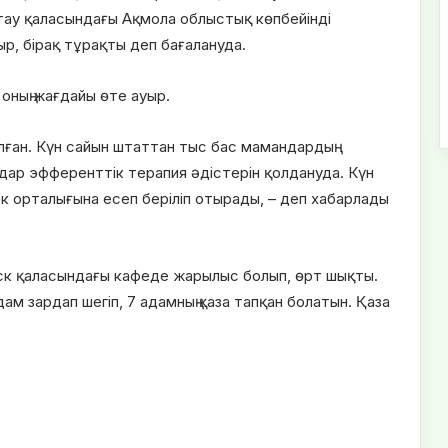
тау қаласындағы Ақмола облыстық көпбейінді
ыр, бірақ тұрақты деп бағалануда.
, оның жағдайы өте ауыр.
ған. Күн сайын штаттан тыс бас мамандардың
дар эфференттік терапия әдістерін қолдануда. Күн
 орталығына есеп беріліп отырады, – деп хабарлады
инск қаласындағы кафеде жарылыс болып, өрт шықты.
м зардап шегіп, 7 адамның қаза тапқан болатын. Қаза