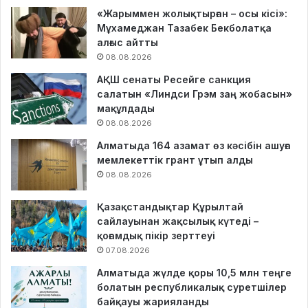
«Жарыммен жолықтырған – осы кісі»:
Мұхамеджан Тазабек Бекболатқа
алғыс айтты
08.08.2026
АҚШ сенаты Ресейге санкция
салатын «Линдси Грэм заң жобасын»
мақұлдады
08.08.2026
Алматыда 164 азамат өз кәсібін ашуға
мемлекеттік грант ұтып алды
08.08.2026
Қазақстандықтар Құрылтай
сайлауынан жақсылық күтеді –
қоғамдық пікір зерттеуі
07.08.2026
Алматыда жүлде қоры 10,5 млн теңге
болатын республикалық суретшілер
байқауы жарияланды