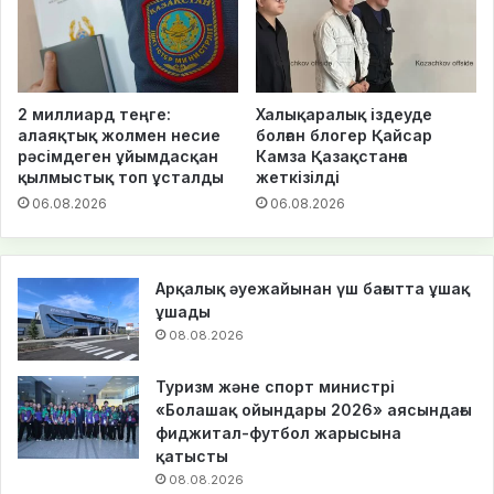
2 миллиард теңге:
Халықаралық іздеуде
алаяқтық жолмен несие
болған блогер Қайсар
рәсімдеген ұйымдасқан
Камза Қазақстанға
қылмыстық топ ұсталды
жеткізілді
06.08.2026
06.08.2026
Арқалық әуежайынан үш бағытта ұшақ
ұшады
08.08.2026
Туризм және спорт министрі
«Болашақ ойындары 2026» аясындағы
фиджитал-футбол жарысына
қатысты
08.08.2026