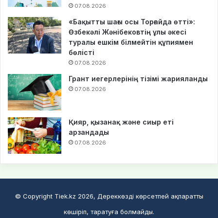
07.08.2026
«Бақытты шағы осы Торғайда өтті»:
Өзбекәлі Жәнібековтің ұлы әкесі
туралы ешкім білмейтін құпиямен
бөлісті
07.08.2026
Грант иегерлерінің тізімі жарияланды
07.08.2026
Қияр, қызанақ және сиыр еті
арзандады
07.08.2026
© Copyright Tiek.kz 2026, Дереккөзді көрсетпей ақпаратты
көшіріп, таратуға болмайды.