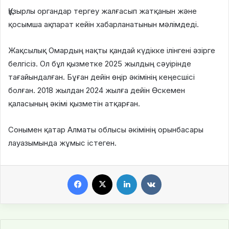
Құзырлы органдар тергеу жалғасып жатқанын және
қосымша ақпарат кейін хабарланатынын мәлімдеді.
Жақсылық Омардың нақты қандай күдікке ілінгені әзірге
белгісіз. Ол бұл қызметке 2025 жылдың сәуірінде
тағайындалған. Бұған дейін өңір әкімінің кеңесшісі
болған. 2018 жылдан 2024 жылға дейін Өскемен
қаласының әкімі қызметін атқарған.
Сонымен қатар Алматы облысы әкімінің орынбасары
лауазымында жұмыс істеген.
Facebook
X
LinkedIn
VKontakte