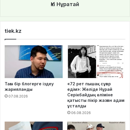
Үкі Нұратай
tiek.kz
Тағы бір блогерге іздеу
«72 рет пышақ сұғар
жарияланды
едім»: Желіде Нұрай
Серікбайдың өліміне
07.08.2026
қатысты пікір жазған адам
ұсталды
06.08.2026