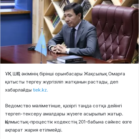
ҰҚК ШҚО әкімінің бірінші орынбасары Жақсылық Омарға
қатысты тергеу жүргізіліп жатқанын растады, деп
хабарлайды
tiek.kz.
Ведомство мәліметінше, қазіргі таңда сотқа дейінгі
тергеп-тексеру амалдары жүзеге асырылып жатыр.
Қылмыстық-процестік кодекстің 201-бабына сәйкес өзге
ақпарат жария етілмейді.