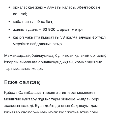
орналасқан жері – Алматы қаласы,
Желтоқсан
көшесі
;
қабат саны –
9 қабат
;
жалпы ауданы –
63 920 шаршы метр
;
қазіргі уақытта ғимаратты
53 жалға алушы
әртүрлі
мерзімге пайдаланып отыр.
Мамандардың бағалауынша, бұл нысан қаланың орталық
іскерлік аймағында орналасқандықтан, коммерциялық
тартымдылығы жоғары.
Еске салсақ
Қайрат Сатыбалдыға тиесілі активтерді мемлекет
меншігіне қайтару жұмыстары бірнеше жылдан бері
жалғасып келеді. Бұған дейін де оның бақылауындағы
бірқатар кәсіпорын мен мүлік бюджетке өткізілгені