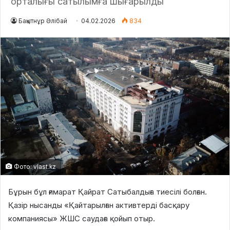
орталығы сатылымға шығарылды
Бақытнұр Әлібай
04.02.2026
834
Фото: vlast.kz
Бұрын бұл ғимарат Қайрат Сатыбалдыға тиесілі болған.
Қазір нысанды «Қайтарылған активтерді басқару
компаниясы» ЖШС саудаға қойып отыр.