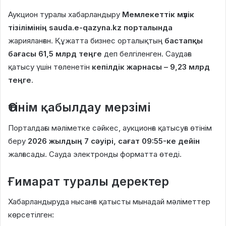
Аукцион туралы хабарландыру
Мемлекеттік мүлік
тізілімінің sauda.e-qazyna.kz порталында
жарияланған. Құжатта бизнес орталықтың
бастапқы
бағасы 61,5 млрд теңге
деп белгіленген. Саудаға
қатысу үшін төленетін
кепілдік жарнасы – 9,23 млрд
теңге
.
Өтінім қабылдау мерзімі
Порталдағы мәліметке сәйкес, аукционға қатысуға өтінім
беру
2026 жылдың 7 сәуірі, сағат 09:55-ке дейін
жалғасады. Сауда электронды форматта өтеді.
Ғимарат туралы деректер
Хабарландыруда нысанға қатысты мынадай мәліметтер
көрсетілген: