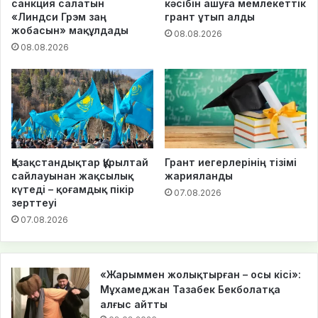
санкция салатын
кәсібін ашуға мемлекеттік
«Линдси Грэм заң
грант ұтып алды
жобасын» мақұлдады
08.08.2026
08.08.2026
Қазақстандықтар Құрылтай
Грант иегерлерінің тізімі
сайлауынан жақсылық
жарияланды
күтеді – қоғамдық пікір
07.08.2026
зерттеуі
07.08.2026
«Жарыммен жолықтырған – осы кісі»:
Мұхамеджан Тазабек Бекболатқа
алғыс айтты