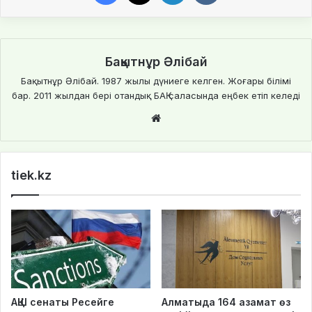
Бақытнұр Әлібай
Бақытнұр Әлібай. 1987 жылы дүниеге келген. Жоғары білімі
бар. 2011 жылдан бері отандық БАҚ саласында еңбек етіп келеді
We
bsi
te
tiek.kz
АҚШ сенаты Ресейге
Алматыда 164 азамат өз