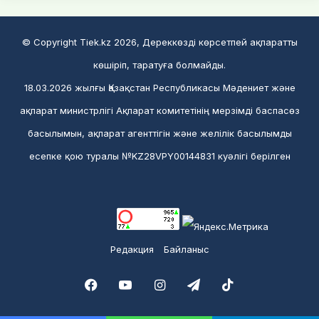
© Copyright Tiek.kz 2026, Дереккөзді көрсетпей ақпаратты
көшіріп, таратуға болмайды.
18.03.2026 жылғы Қазақстан Республикасы Мәдениет және
ақпарат министрлігі Ақпарат комитетінің мерзімді баспасөз
басылымын, ақпарат агенттігін және желілік басылымды
есепке қою туралы №KZ28VPY00144831 куәлігі берілген
Редакция
Байланыс
Facebook
YouTube
Instagram
Telegram
TikTok