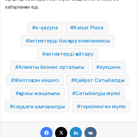
хабарланған еді.
e-qazyna
Kaisar Plaza
активтерді басқару компаниясы
активтерді қайтару
Алматы бизнес орталығы
аукцион
Желтоқсан көшесі
Қайрат Сатыбалды
қаржы жаңалығы
Сатыбалды мүлкі
саудаға шығарылды
тәркіленген мүлік
Facebook
X
LinkedIn
VKontakte