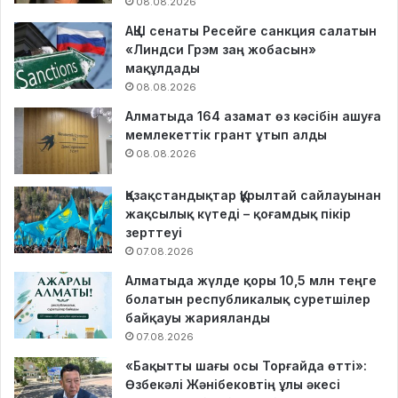
08.08.2026
АҚШ сенаты Ресейге санкция салатын
«Линдси Грэм заң жобасын»
мақұлдады
08.08.2026
Алматыда 164 азамат өз кәсібін ашуға
мемлекеттік грант ұтып алды
08.08.2026
Қазақстандықтар Құрылтай сайлауынан
жақсылық күтеді – қоғамдық пікір
зерттеуі
07.08.2026
Алматыда жүлде қоры 10,5 млн теңге
болатын республикалық суретшілер
байқауы жарияланды
07.08.2026
«Бақытты шағы осы Торғайда өтті»:
Өзбекәлі Жәнібековтің ұлы әкесі