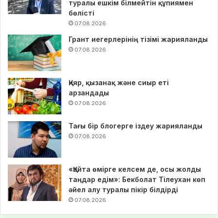
туралы ешкім білмейтін құпиямен
бөлісті
07.08.2026
Грант иегерлерінің тізімі жарияланды
07.08.2026
Қияр, қызанақ және сиыр еті
арзандады
07.08.2026
Тағы бір блогерге іздеу жарияланды
07.08.2026
«Қайта өмірге келсем де, осы жолды
таңдар едім»: Бекболат Тілеухан көп
әйел алу туралы пікір білдірді
07.08.2026