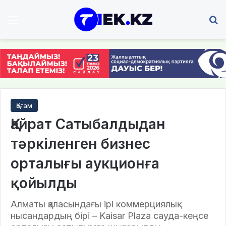
Мәзір
І
Қоғам
Қайрат Сатыбалдыдан
тәркіленген бизнес
орталығы аукционға
қойылды
Алматы қаласындағы ірі коммерциялық
нысандардың бірі – Kaisar Plaza сауда-кеңсе