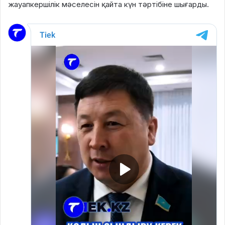
жауапкершілік мәселесін қайта күн тәртібіне шығарды.