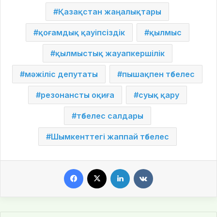
Қазақстан жаңалықтары
қоғамдық қауіпсіздік
қылмыс
қылмыстық жауапкершілік
мәжіліс депутаты
пышақпен төбелес
резонансты оқиға
суық қару
төбелес салдары
Шымкенттегі жаппай төбелес
Facebook
X
LinkedIn
VKontakte