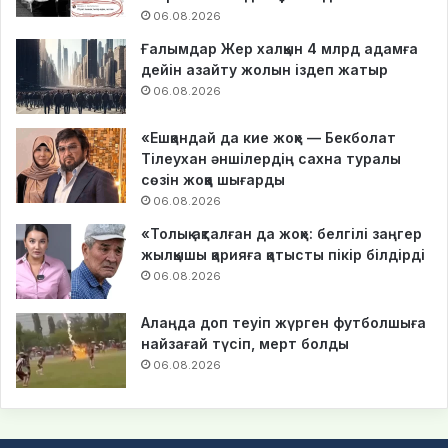
06.08.2026
Ғалымдар Жер халқын 4 млрд адамға
дейін азайту жолын іздеп жатыр
06.08.2026
«Ешқандай да кие жоқ» — Бекболат
Тілеухан әншілердің сахна туралы
сөзін жоққа шығарды
06.08.2026
«Толық ақталған да жоқ»: белгілі заңгер
жылқышы қарияға қатысты пікір білдірді
06.08.2026
Алаңда доп теуіп жүрген футболшыға
найзағай түсіп, мерт болды
06.08.2026