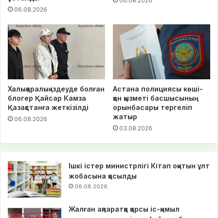
06.08.2026
06.08.2026
Халықаралық іздеуде болған
Астана полициясы көші-
блогер Қайсар Камза
қон қызметі басшысының
Қазақстанға жеткізілді
орынбасары тергеліп
жатыр
06.08.2026
03.08.2026
Ішкі істер министрлігі Кітап оқитын ұлт
жобасына қосылды
06.08.2026
Жалған ақпаратқа қарсы іс-қимыл