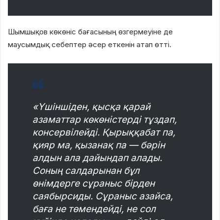
Шымшықов көкөніс бағасының өзгермеуіне де
маусымдық себептер әсер еткенін атап өтті.
«Үшіншіден, қысқа қарай
азаматтар көкөністерді тұздап,
консервілейді. Қырыққабат па,
қияр ма, қызанақ па — бәрін
алдын ала дайындап алады.
Соның салдарынан бұл
өнімдерге сұраныс бірден
саябырсиды. Сұраныс азайса,
баға не төмендейді, не сол