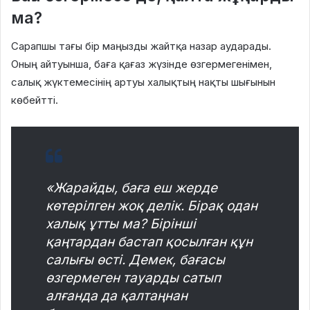
ма?
Сарапшы тағы бір маңызды жайтқа назар аударады.
Оның айтуынша, баға қағаз жүзінде өзгермегенімен,
салық жүктемесінің артуы халықтың нақты шығынын
көбейтті.
«Жарайды, баға еш жерде
көтерілген жоқ делік. Бірақ одан
халық ұтты ма? Бірінші
қаңтардан бастап қосылған құн
салығы өсті. Демек, бағасы
өзгермеген тауарды сатып
алғанда да қалтаңнан