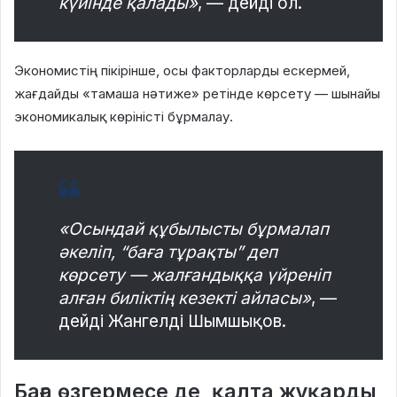
күйінде қалады»
, — дейді ол.
Экономистің пікірінше, осы факторларды ескермей,
жағдайды «тамаша нәтиже» ретінде көрсету — шынайы
экономикалық көріністі бұрмалау.
«Осындай құбылысты бұрмалап
әкеліп, “баға тұрақты” деп
көрсету — жалғандыққа үйреніп
алған биліктің кезекті айласы»
, —
дейді Жангелді Шымшықов.
Баға өзгермесе де, қалта жұқарды