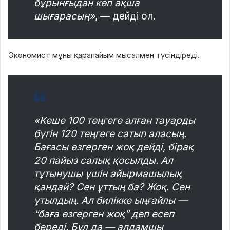
бұрынғыдан көп ақша
шығарасың»
, — дейді ол.
Экономист мұны қарапайым мысалмен түсіндіреді.
«Кеше 100 теңгеге алған тауарды
бүгін 120 теңгеге сатып аласың.
Бағасы өзгерген жоқ дейді, бірақ
20 пайыз салық қосылды. Ал
тұтынушы үшін айырмашылық
қандай? Сен ұттың ба? Жоқ. Сен
ұтылдың. Ал билікке ыңғайлы —
“баға өзгерген жоқ” деп есеп
береді. Бұл да — алдамшы