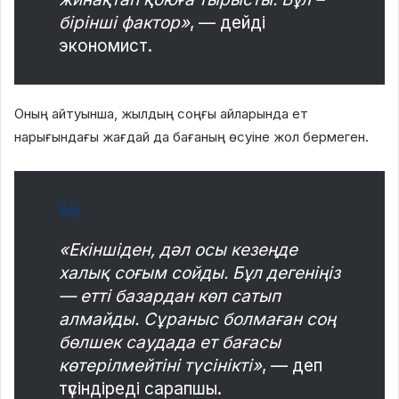
бірінші фактор»
, — дейді
экономист.
Оның айтуынша, жылдың соңғы айларында ет
нарығындағы жағдай да бағаның өсуіне жол бермеген.
«Екіншіден, дәл осы кезеңде
халық соғым сойды. Бұл дегеніңіз
— етті базардан көп сатып
алмайды. Сұраныс болмаған соң
бөлшек саудада ет бағасы
көтерілмейтіні түсінікті»
, — деп
түсіндіреді сарапшы.