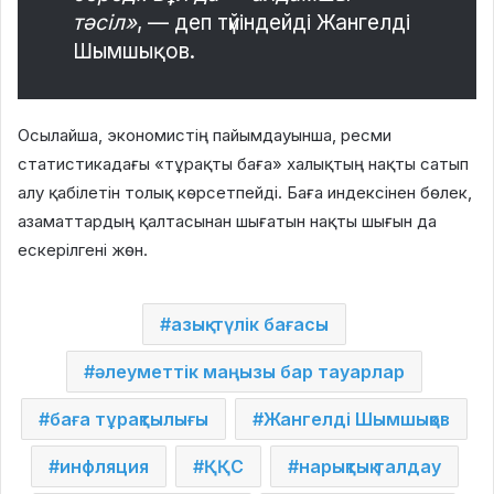
тәсіл»
, — деп түйіндейді Жангелді
Шымшықов.
Осылайша, экономистің пайымдауынша, ресми
статистикадағы «тұрақты баға» халықтың нақты сатып
алу қабілетін толық көрсетпейді. Баға индексінен бөлек,
азаматтардың қалтасынан шығатын нақты шығын да
ескерілгені жөн.
азық-түлік бағасы
әлеуметтік маңызы бар тауарлар
баға тұрақтылығы
Жангелді Шымшықов
инфляция
ҚҚС
нарықтық талдау