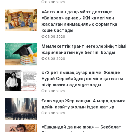
06.08.2026
«Алтыннан да қымбат достық»:
«Balapan» арнасы ЖИ көмегімен
жасалған анимациялық форматқа
көше бастады
06.08.2026
Мемлекеттік грант иегерлерінің тізімі
жарияланатын күн белгілі болды
06.08.2026
«72 рет пышақ сұғар едім»: Желіде
Нұрай Серікбайдың өліміне қатысты
пікір жазған адам ұсталды
06.08.2026
Ғалымдар Жер халқын 4 млрд адамға
дейін азайту жолын іздеп жатыр
06.08.2026
«Ешқандай да кие жоқ» — Бекболат