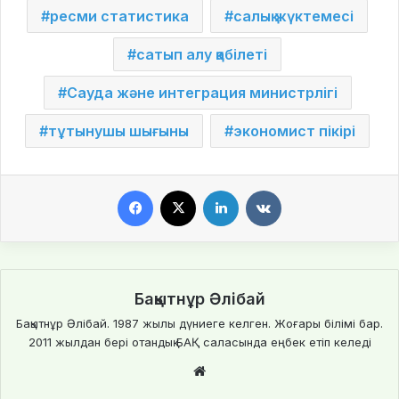
ресми статистика
салық жүктемесі
сатып алу қабілеті
Сауда және интеграция министрлігі
тұтынушы шығыны
экономист пікірі
Facebook
X
LinkedIn
VKontakte
Бақытнұр Әлібай
Бақытнұр Әлібай. 1987 жылы дүниеге келген. Жоғары білімі бар.
2011 жылдан бері отандық БАҚ саласында еңбек етіп келеді
We
bsi