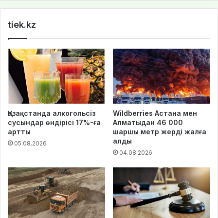
te
tiek.kz
Қазақстанда алкогольсіз
Wildberries Астана мен
сусындар өндірісі 17%-ға
Алматыдан 46 000
артты
шаршы метр жерді жалға
алды
05.08.2026
04.08.2026