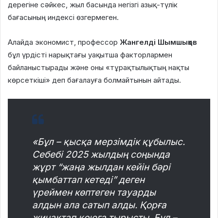
дерегіне сәйкес, жыл басында негізгі азық-түлік
бағасының индексі өзгермеген.
Алайда экономист, профессор
Жангелді Шымшықов
бұл үрдісті нарықтағы уақытша факторлармен
байланыстырады және оны «тұрақтылықтың нақты
көрсеткіші» деп бағалауға болмайтынын айтады.
«Бұл – қысқа мерзімдік құбылыс.
Себебі 2025 жылдың соңында
жұрт “жаңа жылдан кейін бәрі
қымбаттап кетеді” деген
үреймен көптеген тауарды
алдын ала сатып алды. Қорға
жинақтап қоюға тырысты. Бұл –