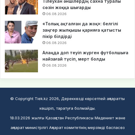
Тілеухан әншілердің сахна туралы
сөзін жоққа шығарды
06.08.2026
«Толық ақталған да жоқ»: белгілі
заңгер жылқышы қарияға қатысты
пікір білдірді
06.08.2026
Алаңда доп теуіп жүрген футболшыға
найзағай түсіп, мерт болды
06.08.2026
© Copyright Tiek.kz 2026, Дереккөзді көрсетпей ақпаратты
көшіріп, таратуға болмайды.
18.03.2026 жылғы Қазақстан Республикасы Мәдениет және
ақпарат министрлігі Ақпарат комитетінің мерзімді баспасөз