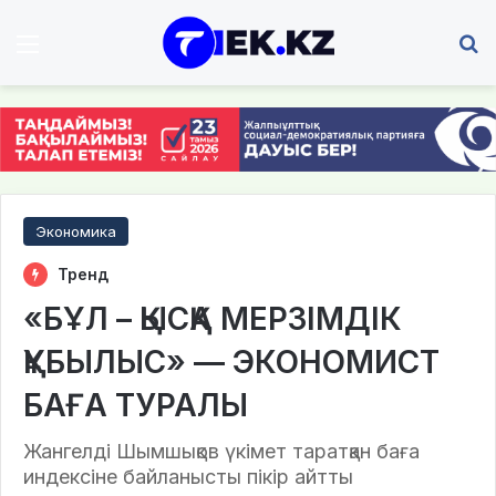
Мәзір
І
Экономика
Тренд
«БҰЛ – ҚЫСҚА МЕРЗІМДІК
ҚҰБЫЛЫС» — ЭКОНОМИСТ
БАҒА ТУРАЛЫ
Жангелді Шымшықов үкімет таратқан баға
индексіне байланысты пікір айтты