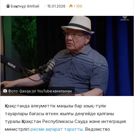
Бақытнұр Әлібай
15.01.2026
1 100
Фото: Qasqa jol YouTube каналынан
Қазақстанда әлеуметтік маңызы бар азық-түлік
тауарлары бағасы өткен жылғы деңгейде қалғаны
туралы
Қазақстан Республикасы Сауда және интеграция
министрлігі
ресми ақпарат таратты.
Ведомство