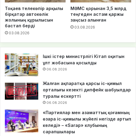
Тоқаев телекөпір арқылы
МӘМС қорынан 3,5 млрд
бірқатар автокөлік
теңгеден астам қаржы
жолының құрылысын
заңсыз алынған
бастап берді
03.08.2026
03.08.2026
Ішкі істер министрлігі Кітап оқитын
ұлт жобасына қосылды
06.08.2026
Жалған ақпаратқа қарсы іс-қимыл
орталығы кезекті дипфейк шабуылдар
туралы ескертті
06.08.2026
«Партиялар мен азаматтық қоғамның
өзара іс-қимылы жүйелі негізде артып
келеді» – «Sarap» клубының
сарапшылары