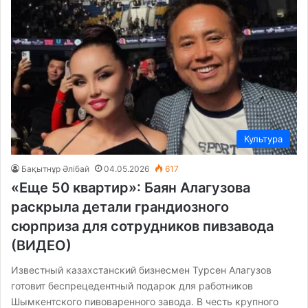
Культура
Бақытнұр Әлібай
04.05.2026
617
«Еще 50 квартир»: Баян Алагузова
раскрыла детали грандиозного
сюрприза для сотрудников пивзавода
(ВИДЕО)
Известный казахстанский бизнесмен Турсен Алагузов
готовит беспрецедентный подарок для работников
Шымкентского пивоваренного завода. В честь крупного