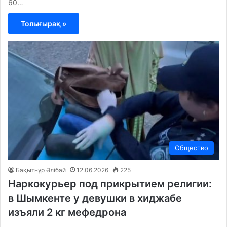
60…
Толығырақ »
Общество
Бақытнұр Әлібай
12.06.2026
225
Наркокурьер под прикрытием религии:
в Шымкенте у девушки в хиджабе
изъяли 2 кг мефедрона