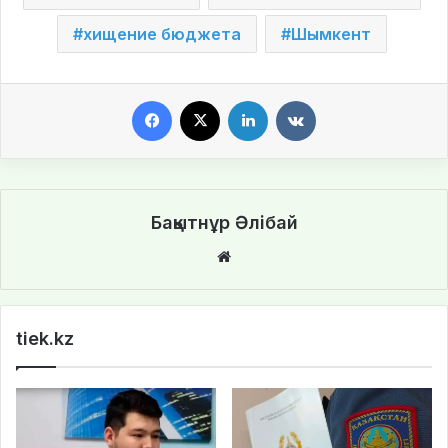
хищение бюджета
Шымкент
Facebook
X
LinkedIn
VKontakte
Бақытнұр Әлібай
We
bsi
te
tiek.kz