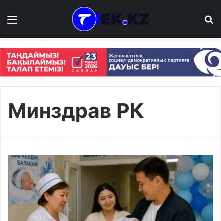
Мәзір
І
Минздрав РК