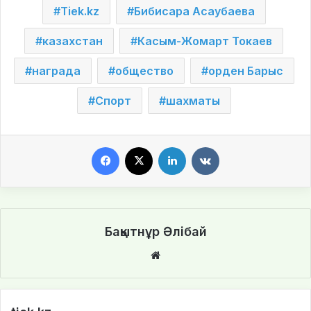
Tiek.kz
Бибисара Асаубаева
казахстан
Касым-Жомарт Токаев
награда
общество
орден Барыс
Спорт
шахматы
Facebook
X
LinkedIn
VKontakte
Бақытнұр Әлібай
We
bsi
te