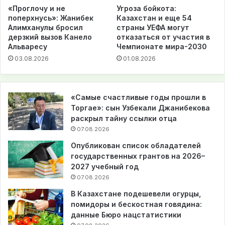
«Проглочу и не
Угроза бойкота:
поперхнусь»: Жанибек
Казахстан и еще 54
Алимханулы бросил
страны УЕФА могут
дерзкий вызов Канело
отказаться от участия в
Альваресу
Чемпионате мира-2030
03.08.2026
01.08.2026
«Самые счастливые годы прошли в
Торгае»: сын Узбекали Джанибекова
раскрыл тайну ссылки отца
07.08.2026
Опубликован список обладателей
государственных грантов на 2026–
2027 учебный год
07.08.2026
В Казахстане подешевели огурцы,
помидоры и бескостная говядина:
данные Бюро нацстатистики