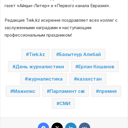
газет «Айқын-Литер» и «Первого канала Евразия».
Редакция Tiek.kz искренне поздравляет всех коллег с
заслуженными наградами и наступающим
профессиональным праздником!
Tiek.kz
Бахытнур Алибай
День журналистики
Ерлан Кошанов
журналистика
казахстан
Мажилис
Парламент сөзі
премия
СМИ
Facebook
X
LinkedIn
VKontakte