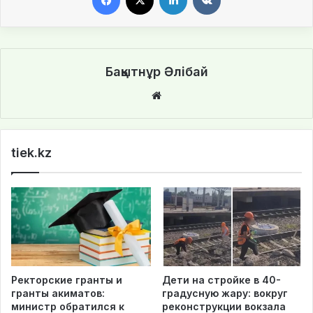
Бақытнұр Әлібай
We
bsi
te
tiek.kz
Ректорские гранты и
Дети на стройке в 40-
гранты акиматов:
градусную жару: вокруг
министр обратился к
реконструкции вокзала