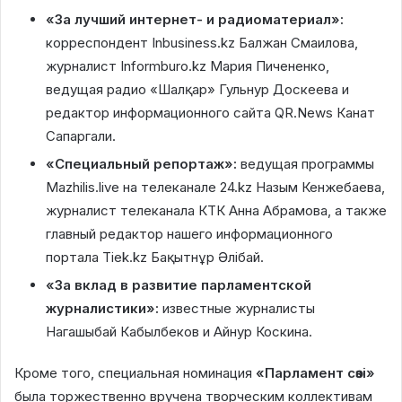
«За лучший интернет- и радиоматериал»:
корреспондент Inbusiness.kz Балжан Смаилова,
журналист Informburo.kz Мария Пичененко,
ведущая радио «Шалқар» Гульнур Доскеева и
редактор информационного сайта QR.News Канат
Сапаргали.
«Специальный репортаж»:
ведущая программы
Mazhilis.live на телеканале 24.kz Назым Кенжебаева,
журналист телеканала КТК Анна Абрамова, а также
главный редактор нашего информационного
портала Tiek.kz Бақытнұр Әлібай.
«За вклад в развитие парламентской
журналистики»:
известные журналисты
Нагашыбай Кабылбеков и Айнур Коскина.
Кроме того, специальная номинация
«Парламент сөзі»
была торжественно вручена творческим коллективам