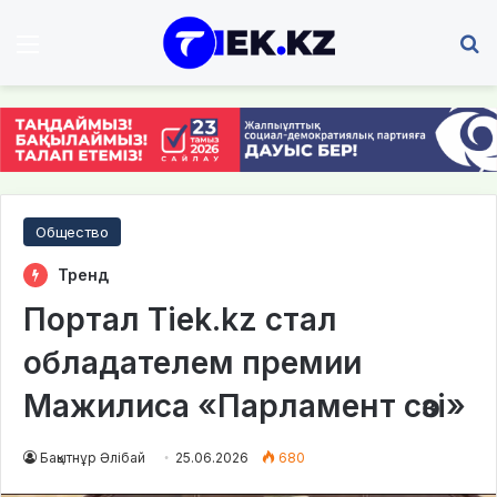
Мәзір
І
Общество
Тренд
Портал Tiek.kz стал
обладателем премии
Мажилиса «Парламент сөзі»
Бақытнұр Әлібай
25.06.2026
680