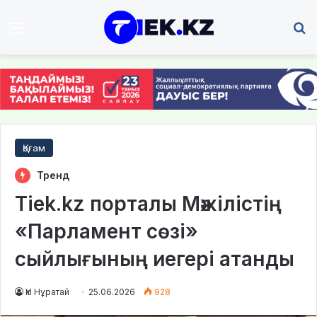
Мәзір
І
Қоғам
Тренд
Tiek.kz порталы Мәжілістің
«Парламент сөзі»
сыйлығының иегері атанды
Үкі Нұратай
25.06.2026
928