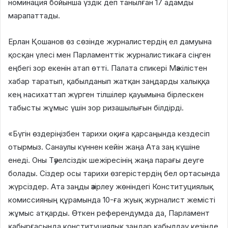
номинация бойынша үздік деп танылған 17 адам
ды
марапаттады
.
Ерлан Қошанов
өз сөзінде
журналистердің
ел дамуына
қосқан үлес
і мен
Парламенттік журналистикаға сіңген
еңбе
гі
зор
екенін атап өтті. Палата спикері
Мәжілістен
хабар таратып, қабылданып жатқан заңдарды халыққа
кең насихаттап жүрген тілшілер қауымын
а
бірлескен
табысты жұмыс үшін зор ризашылығын білдірді.
«
Бүгін өздеріңізбен тарихи оқиға
қарсаңында кездесіп
отырмыз. Санаулы күннен кейін жаңа Ата заң күшіне
енеді. Оны
Тәуелсіздік шежіресінің жаңа парағы деуге
болады. Сіздер осы тарихи өзгерістердің бел ортасында
жүрсіздер. Ата заңды әзірлеу жөніндегі Конститу
циялық
комиссияның құрамында 10-ға
жуық
журналист жемісті
жұмыс атқарды. Өткен референдумда да, Парламент
қабырғасында конституциялық заңдар қабылдау кезінде