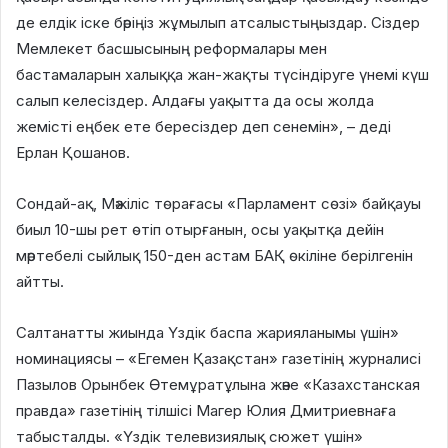
де елдік іске бәріңіз жұмылып атсалыстыңыздар. Сіздер
Мемлекет басшысының реформалары мен
бастамаларын халыққа жан-жақты түсіндіруге үнемі күш
салып келесіздер.
Алдағы уақытта да осы жолда
жемісті еңбек ете бересіздер деп сенемін»
, – деді
Ерлан Қошанов.
Сондай-ақ, Мәжіліс төрағасы «Парламент сөзі»
байқауы
биыл 10-шы рет
өтіп отырғанын
, осы уақытқа дейін
мәртебел
і сыйлық 150-ден астам БАҚ өкіліне
берілгенін
айтты
.
Cалтанатты жиында
Үздік баспа жарияланымы үшін»
номинациясы –
«Егемен Қазақстан» газеті
нің журналисі
Пазылов Орынбек Өтемұратұлы
на және «Казахстанская
правда» газетін
ің тілшісі
Магер Юлия Дмитриевна
ға
табысталды.
«Үздік телевизиялық сюжет үшін»