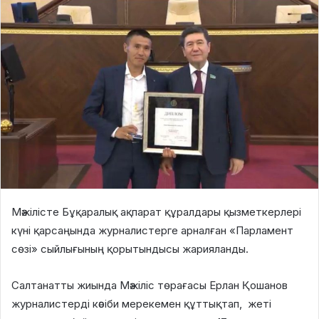
Мәжілісте Бұқаралық ақпарат құралдары қызметкерлері
күні қарсаңында журналистерге арналған «Парламент
сөзі» сыйлығының қорытындысы жарияланды.
Сал
тан
атты жиында
Мәжіліс төрағасы Ерлан Қошанов
журналистерді кәсіби мерекемен құттықтап,
жеті