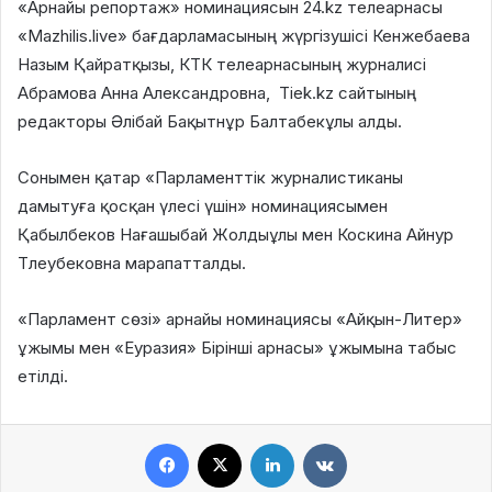
«Арнайы репортаж»
номинациясы
н
24.kz
телеарнасы
«Mazhilis.live» бағдарламасы
н
ың жүргізушісі
Кенжебаева
Назым Қайратқызы
, КТК телеарнасының журналисі
Абрамова Анна Александровна
, Tiek.kz сайтын
ың
редакторы
Әлібай Бақытнұр Балтабекұлы алды.
Сонымен қатар
«Парламенттік журналистиканы
дамытуға қосқан үлесі үшін»
номинациясы
мен
Қабылбеков Нағашыбай Жолдыұлы
мен
Коскина Айнур
Тлеубековна
марапатталды.
«Парламент сөзі»
а
рнайы номинациясы
«Айқын-Литер»
ұжымы
мен
«Еуразия» Бірінші арнасы»
ұжымы
на табыс
етілді.
Facebook
X
LinkedIn
VKontakte