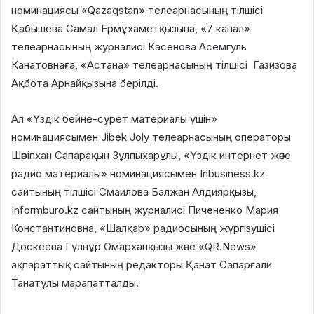
номинациясы
«Qazaqstan» телеарнасын
ың тілшісі
Қабышева
Самал Ермұхаметқызы
на
,
«7 канал»
телеарнасын
ың журналисі
Касенова Асемгуль
Канатовна
ға
, «Астана» телеарнасының тілшісі
Газизова
Ақбота Арнайқызы
на берілді.
Ал
«Үздік бейне-сурет материалы үшін»
номинациясы
мен
Jibek Joly телеарнасын
ың операторы
Шәріпхан
Сапарақын Зұлпыхарұлы,
«Үздік интернет және
радио материалы»
номинациясы
мен
Inbusiness.kz
сайты
н
ың тілшісі
Смаилова Балжан Алдиярқызы
,
Informburo.kz сайтының журналисі
Пичененко Мария
Константиновна
, «Шалқар»
радиосының
жүргізушісі
Доскеева Гүлнұр Омарханқызы
және
«QR.News»
ақпараттық сайтын
ың
редакторы
Қанат Сапарғали
Танатұлы
марапатталды.