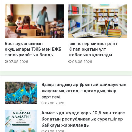
Бастауыш сынып
Ішкі істер министрлігі
оқушылары ТЖБ мен БЖБ
Кітап оқитын ұлт
тапсырмайтын болды
жобасына қосылды
07.08.2026
06.08.2026
Қазақстандықтар Құрылтай сайлауынан
жақсылық күтеді – қоғамдық пікір
зерттеуі
07.08.2026
Алматыда жүлде қоры 10,5 млн теңге
болатын республикалық суретшілер
байқауы жарияланды
07.08.2026