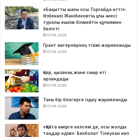
«Бақытты шағы осы Торғайда өтті»:
Өзбекәлі Жәнібековтің ұлы әкесі
туралы ешкім білмейтін құпиямен
бөлісті
07.08.2026
Грант иегерлерінің тізімі жарияланды
07.08.2026
Қияр, қызанақ және сиыр еті
арзандады
07.08.2026
Тағы бір блогерге іздеу жарияланды
07.08.2026
«Қайта өмірге келсем де, осы жолды
таңдар едім»: Бекболат Тілеухан көп