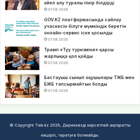
әйел алу туралы пікір білдірді
07.08.2026
GOV.KZ платформасында сайлау
учаскесін білуге мүмкіндік беретін
онлайн-сервис іске қосылды
07.08.2026
Трамп «Туу туризміне» қарсы
жарлыққа қол қойды
07.08.2026
Бастауыш сынып оқушылары ТЖБ мен
БЖБ тапсырмайтын болды
07.08.2026
© Copyright Tiek.kz 2026, Дереккөзді көрсетпей ақпаратты
көшіріп, таратуға болмайды.