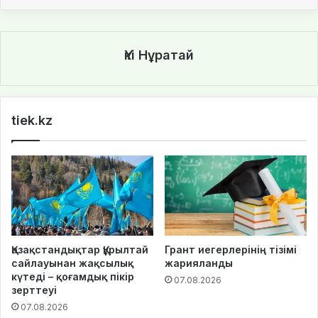
Үкі Нұратай
tiek.kz
Қазақстандықтар Құрылтай
Грант иегерлерінің тізімі
сайлауынан жақсылық
жарияланды
күтеді – қоғамдық пікір
07.08.2026
зерттеуі
07.08.2026