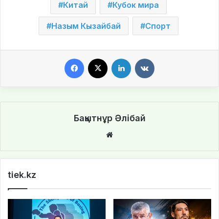
Китай
Кубок мира
Назым Кызайбай
Спорт
Facebook
X
LinkedIn
VKontakte
Бақытнұр Әлібай
We
bsi
te
tiek.kz