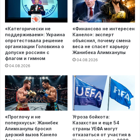
«Категорически не
«Финансово не интересен
поддерживаем»: Украина
Канело»: эксперт
опротестовала решение
объяснил, почему смена
организации Головкина о
веса не спасет карьеру
допуске россиян с
Жанибека Алимханулы
флагом и гимном
04.08.2026
04.08.2026
«Проглочу и не
Угроза бойкота:
поперхнусь»: Жанибек
Казахстан и еще 54
Алимханулы бросил
страны УЕФА могут
дерзкий вызов Канело
отказаться от участия в