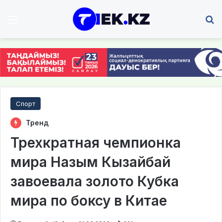
Мәзір
І
Спорт
Тренд
Трехкратная чемпионка
мира Назым Кызайбай
завоевала золото Кубка
мира по боксу в Китае