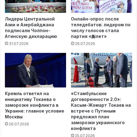
Лидеры Центральной
Онлайн-опрос после
Азии и Азербайджана
теледебатов: лидером по
подписали Чолпон-
числу голосов стала
Атинскую декларацию
партия «Әділет»
31.07.2026
29.07.2026
Кремль ответил на
«Стамбульские
инициативу Токаева о
договоренности 2.0»:
заморозке конфликта в
Касым-Жомарт Токаев на
Украине: главное условие
встрече с Путиным
Москвы
предложил план
заморозки украинского
26.07.2026
конфликта
25.07.2026