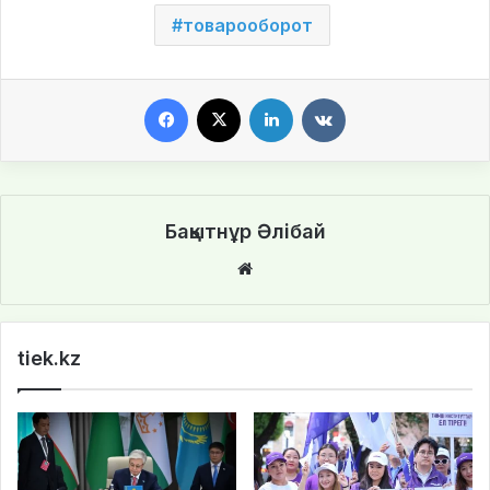
товарооборот
Facebook
X
LinkedIn
VKontakte
Бақытнұр Әлібай
We
bsi
te
tiek.kz