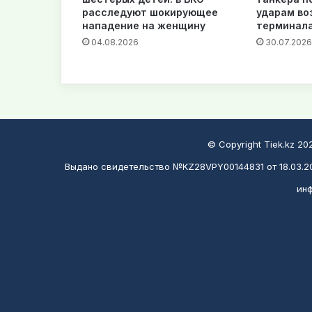
расследуют шокирующее
ударам во
нападение на женщину
терминал
04.08.2026
30.07.2026
© Copyright Tiek.kz 2
Выдано свидетельство №KZ28VPY00144831 от 18.03.20
инф