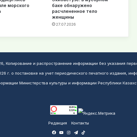
зле морского
баке обнаружено
а
расчлененное тело
женщины
27.07.2026
026, Копирование и распространение информации без указания пер
26 г. о постановке на учет периодического печатного издания, инф
ормации Министерства культуры и информации Республики Казахс
Редакция
Контакты
Facebook
YouTube
Instagram
Telegram
TikTok