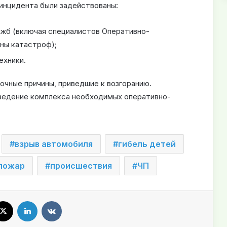
инцидента были задействованы:
жб (включая специалистов Оперативно-
ны катастроф);
ехники.
очные причины, приведшие к возгоранию.
ведение комплекса необходимых оперативно-
взрыв автомобиля
гибель детей
пожар
происшествия
ЧП
X
LinkedIn
VKontakte