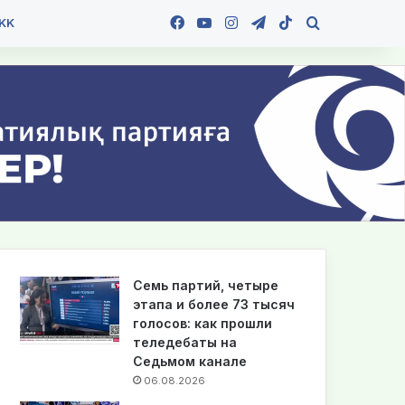
Facebook
YouTube
Instagram
Telegram
TikTok
Іздеу
KK
Семь партий, четыре
этапа и более 73 тысяч
голосов: как прошли
теледебаты на
Седьмом канале
06.08.2026