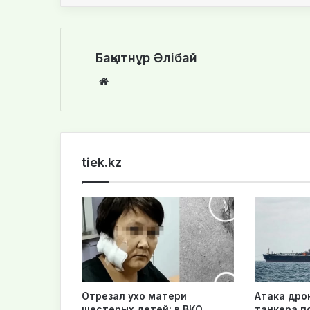
Бақытнұр Әлібай
We
bsi
te
tiek.kz
Отрезал ухо матери
Атака дро
шестерых детей: в ВКО
танкера п