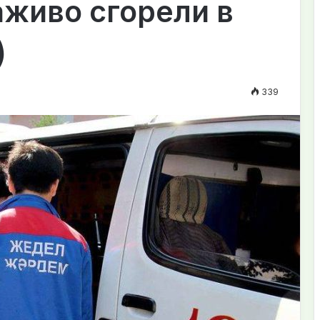
аживо сгорели в
)
339