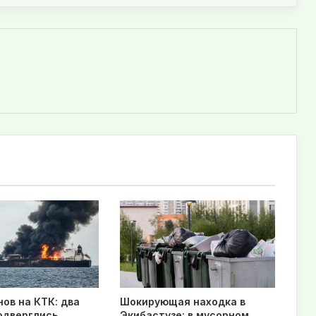
нов на КТК: два
Шокирующая находка в
одверглись
Экибастузе: в мусорном