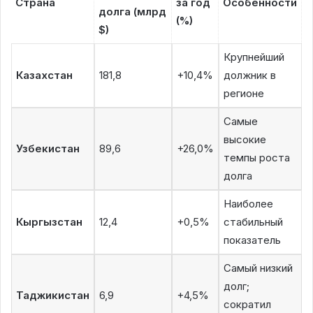
Страна
за год
Особенности
долга (млрд
(%)
$)
Крупнейший
Казахстан
181,8
+10,4%
должник в
регионе
Самые
высокие
Узбекистан
89,6
+26,0%
темпы роста
долга
Наиболее
Кыргызстан
12,4
+0,5%
стабильный
показатель
Самый низкий
долг;
Таджикистан
6,9
+4,5%
сократил