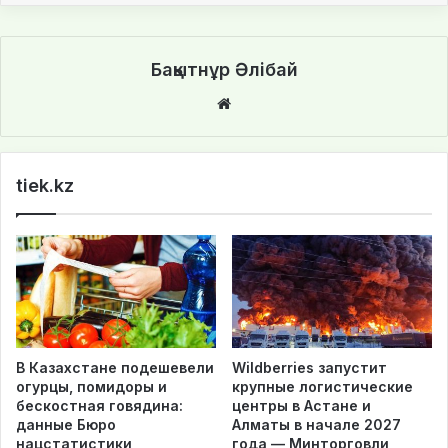
Бақытнұр Әлібай
We
bsi
te
tiek.kz
В Казахстане подешевели
Wildberries запустит
огурцы, помидоры и
крупные логистические
бескостная говядина:
центры в Астане и
данные Бюро
Алматы в начале 2027
нацстатистики
года — Минторговли