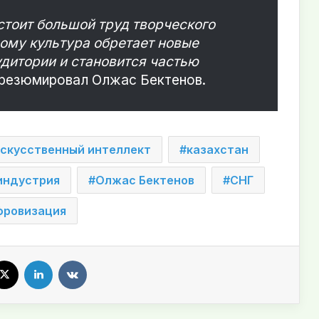
стоит большой труд творческого
ому культура обретает новые
дитории и становится частью
резюмировал Олжас Бектенов.
скусственный интеллект
казахстан
индустрия
Олжас Бектенов
СНГ
фровизация
X
LinkedIn
VKontakte