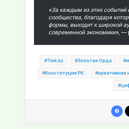
«За каждым из этих событий 
сообщества, благодаря котор
формы, выходит к широкой ау
современной экономики»,
— 
Tiek.kz
Золотая Орда
и
Конституция РК
креативная 
ци
Facebook