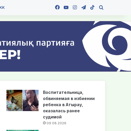
Facebook
YouTube
Instagram
Telegram
TikTok
Іздеу
KK
Воспитательница,
обвиняемая в избиении
ребенка в Атырау,
оказалась ранее
судимой
09.08.2026