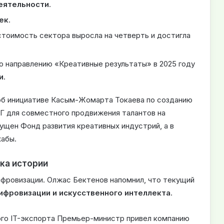
еятельности
.
ек
.
стоимость сектора выросла на четверть и достигла
о направлению «Креативные результаты» в 2025 году
и
.
об инициативе Касым-Жомарта Токаева по созданию
Г для совместного продвижения талантов на
ущен Фонд развития креативных индустрий, а в
хабы.
ка истории
ифровизации. Олжас Бектенов напомнил, что текущий
цифровизации и искусственного интеллекта
.
ого IT-экспорта Премьер-министр привел компанию