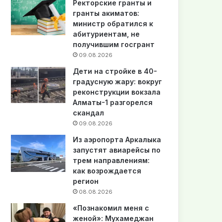
Ректорские гранты и
гранты акиматов:
министр обратился к
абитуриентам, не
получившим госгрант
09.08.2026
Дети на стройке в 40-
градусную жару: вокруг
реконструкции вокзала
Алматы-1 разгорелся
скандал
09.08.2026
Из аэропорта Аркалыка
запустят авиарейсы по
трем направлениям:
как возрождается
регион
08.08.2026
«Познакомил меня с
женой»: Мухамеджан