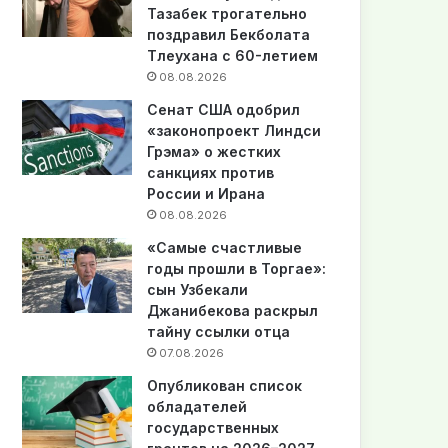
Тазабек трогательно
поздравил Бекболата
Тлеухана с 60-летием
08.08.2026
Сенат США одобрил
«законопроект Линдси
Грэма» о жестких
санкциях против
России и Ирана
08.08.2026
«Самые счастливые
годы прошли в Торгае»:
сын Узбекали
Джанибекова раскрыл
тайну ссылки отца
07.08.2026
Опубликован список
обладателей
государственных