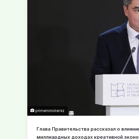
primeminister.kz
Глава Правительства рассказал о влияни
миллиардных доходах креативной эконом