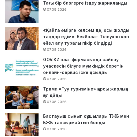
Тағы бір блогерге іздеу жарияланды
07.08.2026
«Қайта өмірге келсем де, осы жолды
таңдар едім»: Бекболат Тілеухан көп
әйел алу туралы пікір білдірді
07.08.2026
GOV.KZ платформасында сайлау
учаскесін білуге мүмкіндік беретін
онлайн-сервис іске қосылды
07.08.2026
Трамп «Туу туризміне» қарсы жарлыққа
қол қойды
07.08.2026
Бастауыш сынып оқушылары ТЖБ мен
БЖБ тапсырмайтын болды
07.08.2026