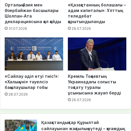
Орталық Азия мен
«Қазақстанның болашағы –
Әзербайжан басшылары
адам капиталы»: Ұлттық
Шолпан-Ата
теледебат
декларациясына қол қойды
қорытындыланды
31.07.2026
29.07.2026
«Сайлау әділ өтуі тиіс!»:
Кремль Тоқаевтың
«Халық үні» тәуелсіз
Украинадағы соғысты
бақылаушылар тобы
тоқтату туралы
ұсынысына жауап берді
28.07.2026
26.07.2026
Қазақстандықтар Құрылтай
сайлауынан жақсылық күтеді – қоғамдық