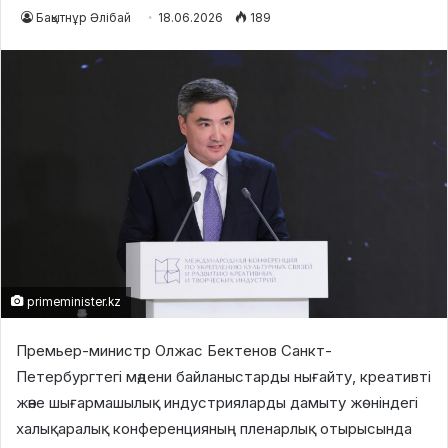
Бақытнұр Әлібай
18.06.2026
189
primeminister.kz
Премьер-министр Олжас Бектенов Санкт-
Петербургтегі мәдени байланыстарды нығайту, креативті
және шығармашылық индустрияларды дамыту жөніндегі
халықаралық конференцияның пленарлық отырысында