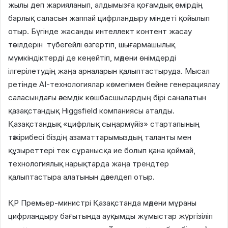
жылы деп жарияланып, алдымызға қоғамдық өмірдің
барлық саласын жаппай цифрландыру міндеті қойылып
отыр. Бүгінде жасанды интеллект контент жасау
тәсілдерін түбегейлі өзгертіп, шығармашылық
мүмкіндіктерді де кеңейтіп, мәдени өнімдерді
ілгерілетудің жаңа арналарын қалыптастыруда. Мысал
ретінде AI-технологиялар көмегімен бейне генерациялау
саласындағы әлемдік көшбасшылардың бірі саналатын
қазақстандық Higgsfield компаниясы аталды.
Қазақстандық «цифрлық сыңармүйіз» стартапының
тәжірибесі біздің азаматтарымыздың таланты мен
құзыреттері тек сұранысқа ие болып қана қоймай,
технологиялық нарықтарда жаңа трендтер
қалыптастыра алатынын дәлелдеп отыр.
ҚР Премьер-министрі Қазақстанда мәдени мұраны
цифрландыру бағытында ауқымды жұмыстар жүргізіліп