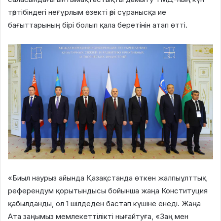
тәртібіндегі неғұрлым өзекті әрі сұранысқа ие
бағыттарының бірі болып қала беретінін атап өтті.
«Биыл наурыз айында Қазақстанда өткен жалпыұлттық
референдум қорытындысы бойынша жаңа Конституция
қабылданды, ол 1 шілдеден бастап күшіне енеді. Жаңа
Ата заңымыз мемлекеттілікті нығайтуға, «Заң мен