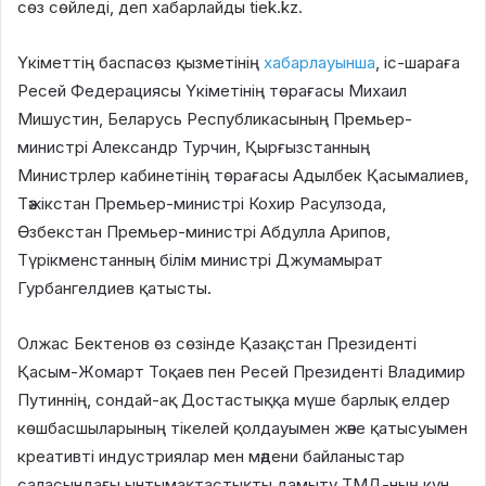
сөз сөйледі, деп хабарлайды tiek.kz.
Үкіметтің баспасөз қызметінің
хабарлауынша
, іс-шараға
Ресей Федерациясы Үкіметінің төрағасы Михаил
Мишустин, Беларусь Республикасының Премьер-
министрі Александр Турчин, Қырғызстанның
Министрлер кабинетінің төрағасы Адылбек Қасымалиев,
Тәжікстан Премьер-министрі Кохир Расулзода,
Өзбекстан Премьер-министрі Абдулла Арипов,
Түрікменстанның білім министрі Джумамырат
Гурбангелдиев қатысты.
Олжас Бектенов өз сөзінде Қазақстан Президенті
Қасым-Жомарт Тоқаев пен Ресей Президенті Владимир
Путиннің, сондай-ақ Достастыққа мүше барлық елдер
көшбасшыларының тікелей қолдауымен және қатысуымен
креативті индустриялар мен мәдени байланыстар
саласындағы ынтымақтастықты дамыту ТМД-ның күн