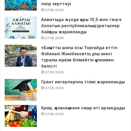
пікір зерттеуі
07.08.2026
Алматыда жүлде қоры 10,5 млн теңге
болатын республикалық суретшілер
байқауы жарияланды
07.08.2026
«Бақытты шағы осы Торғайда өтті»:
Өзбекәлі Жәнібековтің ұлы әкесі
туралы ешкім білмейтін құпиямен
бөлісті
07.08.2026
Грант иегерлерінің тізімі жарияланды
07.08.2026
Қияр, қызанақ және сиыр еті арзандады
07.08.2026