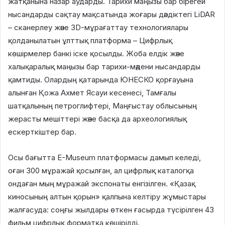
жатқанына назар аударды. Тарихи маңызы бар бірегей
нысандарды сақтау мақсатында жоғары дәлдіктегі LiDAR
– сканерлеу және 3D-мұрағаттау технологиялары
қолданылатын ұлттық платформа – Цифрлық
көшірмелер банкі іске қосылды. Жоба елдік және
халықаралық маңызы бар тарихи-мәдени нысандарды
қамтиды. Олардың қатарында ЮНЕСКО қорғауына
алынған Қожа Ахмет Ясауи кесенесі, Тамғалы
шатқалының петроглифтері, Маңғыстау облысының
жерасты мешіттері және басқа да археологиялық
ескерткіштер бар.
Осы бағытта E-Museum платформасы дамып келеді,
оған 300 мұражай қосылған, ал цифрлық каталогқа
ондаған мың мұражай экспонаты енгізілген. «Қазақ
киносының алтын қорын» қалпына келтіру жұмыстары
жалғасуда: соңғы жылдары өткен ғасырда түсірілген 43
фильм цифрлық форматқа көшірілді.