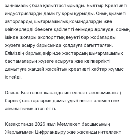
заңнамалық база қалыптастырылды. Былтыр Креативті
индустрияларды дамыту қоры құрылды. Оның қызметі
авторларды, шығармашылық командаларды және
кәсіпкерлерді бәсекеге қабілетті өнімдер әзірлеуде, соның
ішінде жоғары экспорттық әлеуеті бар жобаларды
жүзеге асыру барысында қолдауға бағытталған.
Еліміздің барлық өңірінде жастардың шығармашылық
бастамаларын жүзеге асыруға және кәсіпкерлікті
дамытуға жағдай жасайтын креативті хабтар жұмыс
істейді.
Олжас Бектенов жасанды интеллект экономиканың
барлық секторларын дамытудың негізгі элементіне
айналатынын атап өтті.
Қазақстанда 2026 жыл Мемлекет басшысының
Жарлығымен Цифрландыру және жасанды интеллект