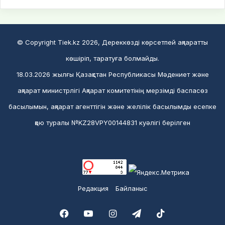
© Copyright Tiek.kz 2026, Дереккөзді көрсетпей ақпаратты
көшіріп, таратуға болмайды.
18.03.2026 жылғы Қазақстан Республикасы Мәдениет және
ақпарат министрлігі Ақпарат комитетінің мерзімді баспасөз
басылымын, ақпарат агенттігін және желілік басылымды есепке
қою туралы №KZ28VPY00144831 куәлігі берілген
Редакция
Байланыс
Facebook
YouTube
Instagram
Telegram
TikTok