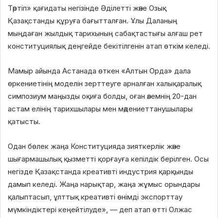
Тәртіп» қағидаты негізінде Әділетті және Озық
Қазақстанды құруға бағытталған. Ұлы Даланың
мыңдаған жылдық тарихының сабақтастығы алғаш рет
конституциялық деңгейде бекітілгенін атап өткім келеді.
Мамыр айында Астанада өткен «Алтын Орда» дала
өркениетінің моделін зерттеуге арналған халықаралық
симпозиум маңызды оқиға болды, оған әлемнің 20-дан
астам елінің тарихшылары мен мәдениеттанушылары
қатысты.
Одан бөлек жаңа Конституцияда зияткерлік және
шығармашылық қызметті қорғауға кепілдік берілген. Осы
негізде Қазақстанда креативті индустрия қарқынды
дамып келеді. Жаңа нарықтар, жаңа жұмыс орындары
қалыптасып, ұлттық креативті өнімді экспорттау
мүмкіндіктері кеңейтілуде», — деп атап өтті Олжас