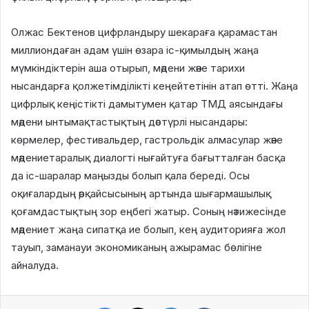
Олжас Бектенов цифрландыру шекараға қарамастан
миллиондаған адам үшін өзара іс-қимылдың жаңа
мүмкіндіктерін аша отырып, мәдени және тарихи
нысандарға қолжетімділікті кеңейтетінін атап өтті. Жаңа
цифрлық кеңістікті дамытумен қатар ТМД аясындағы
мәдени ынтымақтастықтың дәстүрлі нысандары:
көрмелер, фестивальдер, гастрольдік алмасулар және
мәдениетаралық диалогті нығайтуға бағытталған басқа
да іс-шаралар маңызды болып қала береді. Осы
оқиғалардың әрқайсысының артында шығармашылық
қоғамдастықтың зор еңбегі жатыр. Соның нәтижесінде
мәдениет жаңа сипатқа ие болып, кең аудиторияға жол
тауып, заманауи экономиканың ажырамас бөлігіне
айналуда.
Facebook
X
LinkedIn
VKontakte