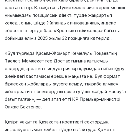
растап отыр. Қазақстан Дүниежүзілік зияткерлік меншік
ұйымындағы позициясын дәйекті түрде жақсартып
келеді, оның ішінде Жаһандық инновациялық индекс
көрсеткіштері де бар. «Креативті нәтижелер» бағыты
бойынша еліміз 2025 жылы 32 позицияға көтерілді.
«Бұл тұрғыда Қасым-Жомарт Кемелұлы Тоқаевтың
Тәуелсіз Мемлекеттер Достастығына қатысушы
елдердің креативті индустриялар қауымдастығын құру
жөніндегі бастамасы ерекше маңызға ие. Бұл формат
бірлескен жобаларды жүзеге асыру, тәжірибе алмасу
және креативті өнімдерді ілгерілету үшін жағдай жасауға
бағытталған», — деп атап өтті ҚР Премьер-министрі
Олжас Бектенов.
Қазіргі уақытта Қазақстан креативті сектордың
инфрақұрылымын жүйелі түрде нығайтуда. Қажетті