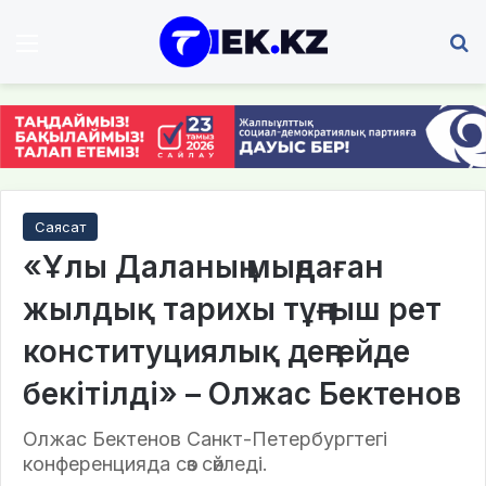
Мәзір
І
Саясат
«Ұлы Даланың мыңдаған
жылдық тарихы тұңғыш рет
конституциялық деңгейде
бекітілді» – Олжас Бектенов
Олжас Бектенов Санкт-Петербургтегі
конференцияда сөз сөйледі.