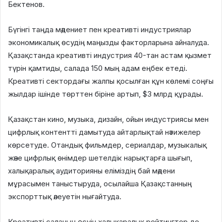
Бектенов.
Бүгінгі таңда мәдениет пен креативті индустриялар
экономикалық өсудің маңызды факторларына айналуда.
Қазақстанда креативті индустрия 40-тан астам қызмет
түрін қамтиды, салада 150 мың адам еңбек етеді.
Креативті сектордағы жалпы қосылған құн көлемі соңғы
жылдар ішінде төрттен біріне артып, $3 млрд құрады.
Қазақстан кино, музыка, дизайн, ойын индустриясы мен
цифрлық контентті дамытуда айтарлықтай нәтижелер
көрсетуде. Отандық фильмдер, сериалдар, музыкалық
және цифрлық өнімдер шетелдік нарықтарға шығып,
халықаралық аудиторияны еліміздің бай мәдени
мұрасымен таныстыруда, осылайша Қазақстанның
экспорттық әлеуетін нығайтуда.
Креативті саланың өсуін халықаралық рейтингтер де