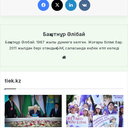
Бақытнұр Әлібай
Бақытнұр Әлібай. 1987 жылы дүниеге келген. Жоғары білімі бар.
2011 жылдан бері отандық БАҚ саласында еңбек етіп келеді
We
bsi
te
tiek.kz