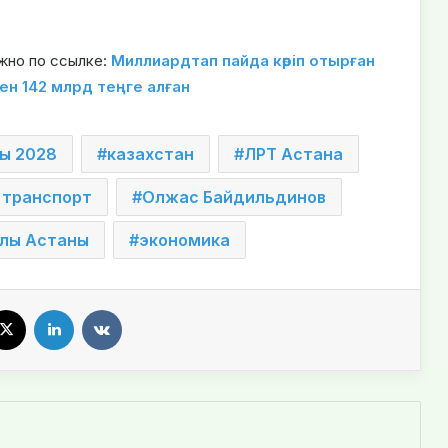
жно по ссылке:
Миллиардтап пайда көріп отырған
ен 142 млрд теңге алған
ы 2028
казахстан
ЛРТ Астана
 транспорт
Олжас Байдильдинов
лы Астаны
экономика
X
LinkedIn
VKontakte