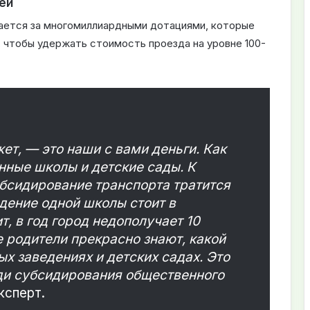
ей
вается за многомиллиардными дотациями, которые
 чтобы удержать стоимость проезда на уровне 100-
жет, — это наши с вами деньги. Как
енные школы и детские сады. К
убсидирование транспорта тратится
едение одной школы стоит в
, в год город недополучает 10
 родители прекрасно знают, какой
ых заведениях и детских садах. Это
ади субсидирования общественного
ксперт.