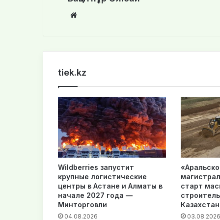
We
bsi
te
tiek.kz
Wildberries запустит
«Аральско
крупные логистические
магистрал
центры в Астане и Алматы в
старт ма
начале 2027 года —
строитель
Минторговли
Казахстан
04.08.2026
03.08.202