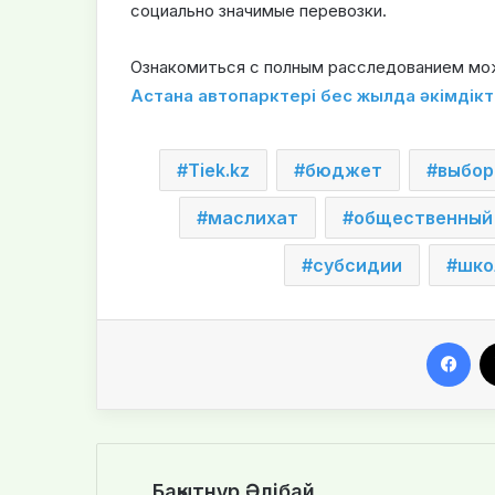
социально значимые перевозки.
Ознакомиться с полным расследованием мо
Астана автопарктері бес жылда әкімдікт
Tiek.kz
бюджет
выбор
маслихат
общественный
субсидии
шко
Facebook
Бақытнұр Әлібай