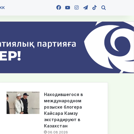
Facebook
YouTube
Instagram
Telegram
TikTok
Іздеу
KK
Находившегося в
международном
розыске блогера
Кайсара Камзу
экстрадируют в
Казахстан
06.08.2026