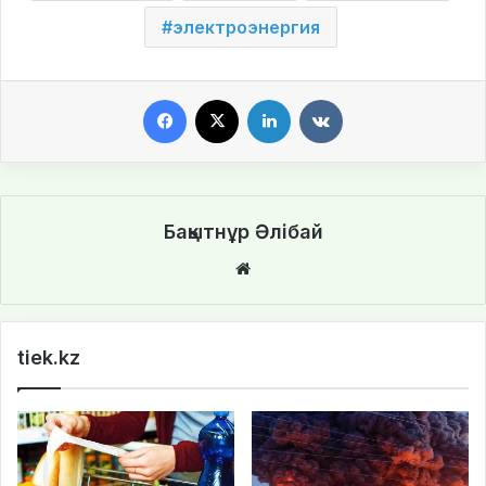
электроэнергия
Facebook
X
LinkedIn
VKontakte
Бақытнұр Әлібай
We
bsi
te
tiek.kz