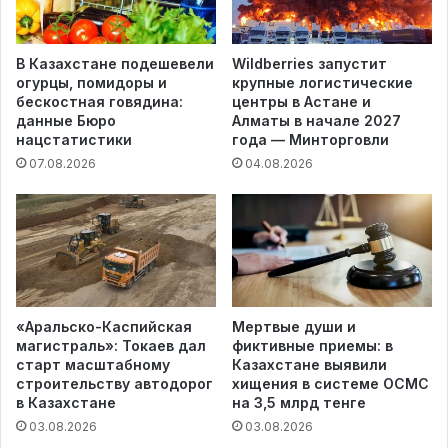
В Казахстане подешевели
Wildberries запустит
огурцы, помидоры и
крупные логистические
бескостная говядина:
центры в Астане и
данные Бюро
Алматы в начале 2027
нацстатистики
года — Минторговли
07.08.2026
04.08.2026
«Аральско-Каспийская
Мертвые души и
магистраль»: Токаев дал
фиктивные приемы: в
старт масштабному
Казахстане выявили
строительству автодорог
хищения в системе ОСМС
в Казахстане
на 3,5 млрд тенге
03.08.2026
03.08.2026