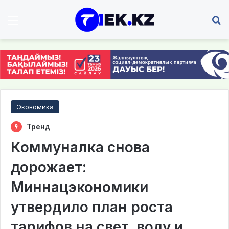
Мәзір
І
Экономика
Тренд
Коммуналка снова
дорожает:
Миннацэкономики
утвердило план роста
тарифов на свет, воду и