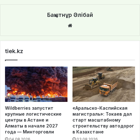
Бақытнұр Әлібай
We
bsi
te
tiek.kz
Wildberries запустит
«Аральско-Каспийская
крупные логистические
магистраль»: Токаев дал
центры в Астане и
старт масштабному
Алматы в начале 2027
строительству автодорог
года — Минторговли
в Казахстане
04.08.2026
03.08.2026