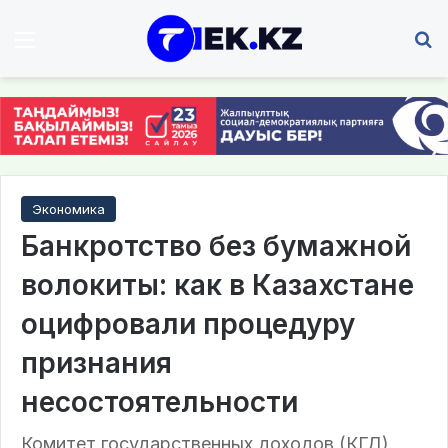
Мәзір
І
Экономика
Банкротство без бумажной
волокиты: как в Казахстане
оцифровали процедуру
признания
несостоятельности
Комитет государственных доходов (КГД)