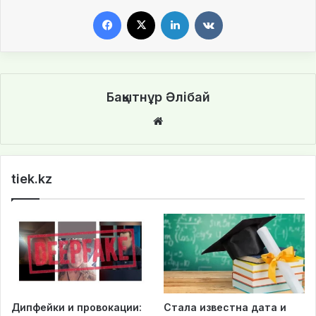
Facebook
X
LinkedIn
VKontakte
Бақытнұр Әлібай
We
bsi
te
tiek.kz
Дипфейки и провокации:
Стала известна дата и