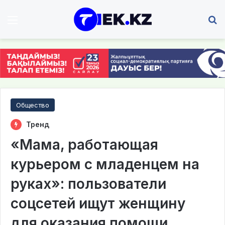
Мәзір
І
Общество
Тренд
«Мама, работающая
курьером с младенцем на
руках»: пользователи
соцсетей ищут женщину
для оказания помощи