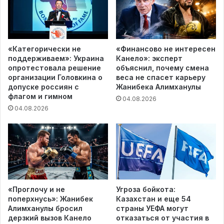
«Категорически не
«Финансово не интересен
поддерживаем»: Украина
Канело»: эксперт
опротестовала решение
объяснил, почему смена
организации Головкина о
веса не спасет карьеру
допуске россиян с
Жанибека Алимханулы
флагом и гимном
04.08.2026
04.08.2026
«Проглочу и не
Угроза бойкота:
поперхнусь»: Жанибек
Казахстан и еще 54
Алимханулы бросил
страны УЕФА могут
дерзкий вызов Канело
отказаться от участия в