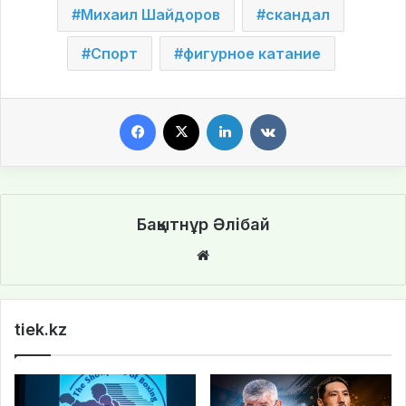
Михаил Шайдоров
скандал
Спорт
фигурное катание
Facebook
X
LinkedIn
VKontakte
Бақытнұр Әлібай
We
bsi
te
tiek.kz