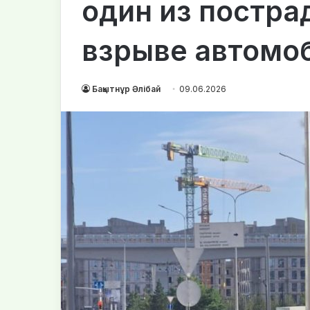
один из постра
взрыве автомо
Бақытнұр Әлібай
09.06.2026