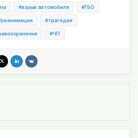
на
взрыв автомобиля
ГБО
реанимация
трагедия
равоохранения
ЧП
X
LinkedIn
VKontakte