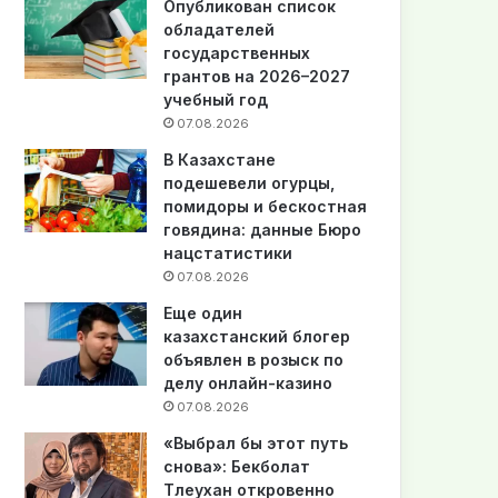
Опубликован список
обладателей
государственных
грантов на 2026–2027
учебный год
07.08.2026
В Казахстане
подешевели огурцы,
помидоры и бескостная
говядина: данные Бюро
нацстатистики
07.08.2026
Еще один
казахстанский блогер
объявлен в розыск по
делу онлайн-казино
07.08.2026
«Выбрал бы этот путь
снова»: Бекболат
Тлеухан откровенно