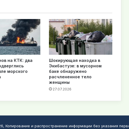
нов на КТК: два
Шокирующая находка в
одверглись
Экибастузе: в мусорном
зле морского
баке обнаружено
а
расчлененное тело
женщины
27.07.2026
026, Копирование и распространение информации без указания пер