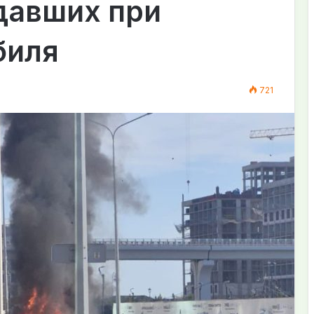
давших при
биля
721