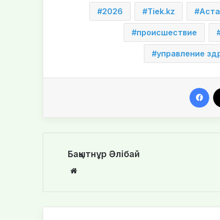
2026
Tiek.kz
Аста
происшествие
управление зд
Facebook
Бақытнұр Әлібай
We
bsi
te