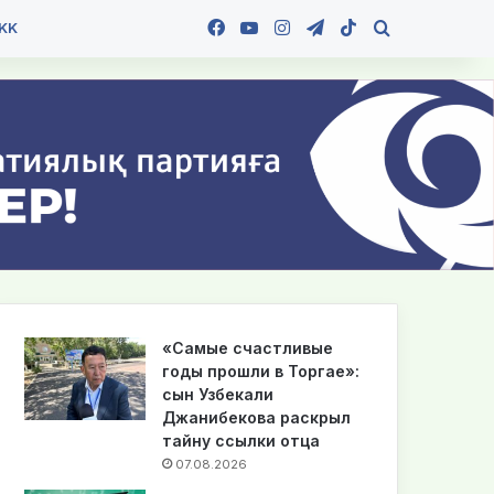
Facebook
YouTube
Instagram
Telegram
TikTok
Іздеу
KK
«Самые счастливые
годы прошли в Торгае»:
сын Узбекали
Джанибекова раскрыл
тайну ссылки отца
07.08.2026