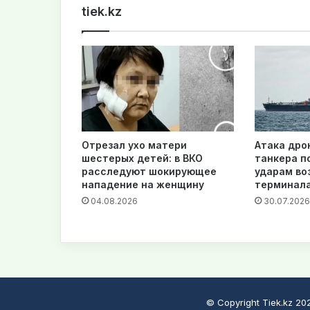
tiek.kz
Отрезал ухо матери
Атака дро
шестерых детей: в ВКО
танкера п
расследуют шокирующее
ударам во
нападение на женщину
терминал
04.08.2026
30.07.2026
© Copyright Tiek.kz 2