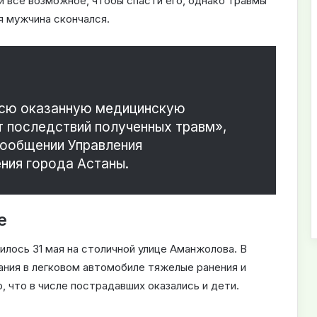
и все возможное, чтобы спасти его, однако травмы
я мужчина скончался.
всю оказанную медицинскую
т последствий полученных травм»,
сообщении Управления
ния города Астаны.
е
лось 31 мая на столичной улице Аманжолова. В
ания в легковом автомобиле тяжелые ранения и
, что в числе пострадавших оказались и дети.