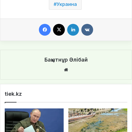
Украина
Facebook
X
LinkedIn
VKontakte
Бақытнұр Әлібай
We
bsi
te
tiek.kz