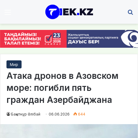
Мәзір
І
Мир
Атака дронов в Азовском
море: погибли пять
граждан Азербайджана
Бақытнұр Әлібай
06.06.2026
644