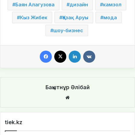
Баян Алагузова
дизайн
камзол
Кыз Жибек
Қазақ Аруы
мода
шоу-бизнес
Facebook
X
LinkedIn
VKontakte
Бақытнұр Әлібай
We
bsi
te
tiek.kz