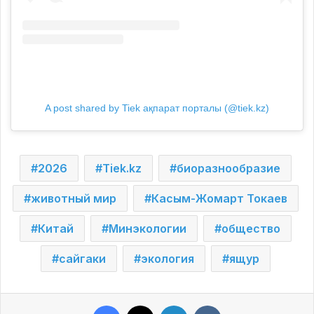
A post shared by Tiek ақпарат порталы (@tiek.kz)
2026
Tiek.kz
биоразнообразие
животный мир
Касым-Жомарт Токаев
Китай
Минэкологии
общество
сайгаки
экология
ящур
Facebook
X
LinkedIn
VKontakte