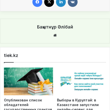
Бақытнұр Әлібай
We
bsi
te
tiek.kz
Опубликован список
Выборы в Курултай: в
обладателей
Казахстане запустили
государственных грантов
онлайн-сервис для