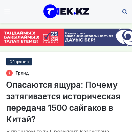
Мәзір
І
Общество
Тренд
Опасаются ящура: Почему
затягивается историческая
передача 1500 сайгаков в
Китай?
В прошлом году Президент Казахстана