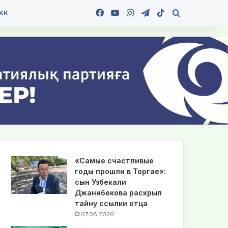
Facebook
YouTube
Instagram
Telegram
TikTok
Іздеу
KK
«Самые счастливые
годы прошли в Торгае»:
сын Узбекали
Джанибекова раскрыл
тайну ссылки отца
07.08.2026