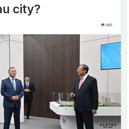
u city?
360