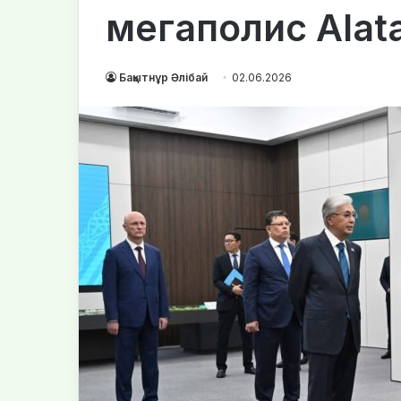
мегаполис Alata
Бақытнұр Әлібай
02.06.2026