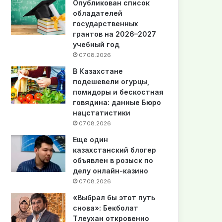
Опубликован список
обладателей
государственных
грантов на 2026–2027
учебный год
07.08.2026
В Казахстане
подешевели огурцы,
помидоры и бескостная
говядина: данные Бюро
нацстатистики
07.08.2026
Еще один
казахстанский блогер
объявлен в розыск по
делу онлайн-казино
07.08.2026
«Выбрал бы этот путь
снова»: Бекболат
Тлеухан откровенно