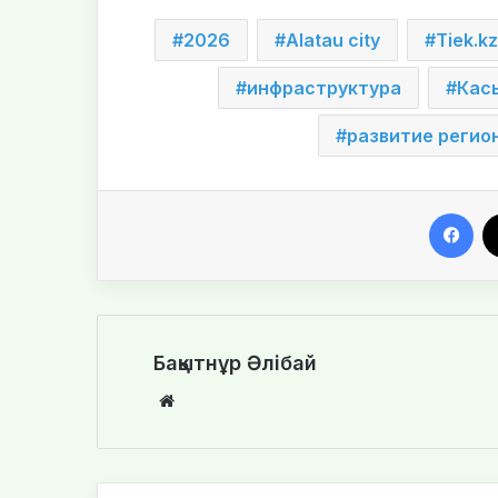
2026
Alatau city
Tiek.kz
инфраструктура
Кас
развитие регио
Facebook
Бақытнұр Әлібай
We
bsi
te