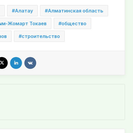
Алатау
Алматинская область
ым-Жомарт Токаев
общество
нов
строительство
X
LinkedIn
VKontakte