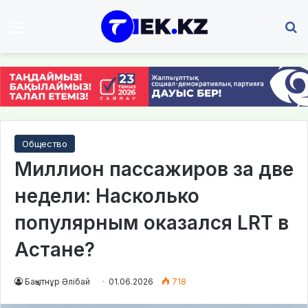
Мәзір
І
Общество
Миллион пассажиров за две
недели: Насколько
популярным оказался LRT в
Астане?
Бақытнұр Әлібай
01.06.2026
718