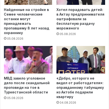
Найденные на стройке в
Хотел порадовать детей:
Семее человеческие
в Актау предпринимателя
останки могут
оштрафовали за
принадлежать
бесплатную раздачу
пропавшему 8 лет назад
мороженого
охраннику
05.08.2026
05.08.2026
МВД завело уголовное
«Добро, которого не
дело после скандальной
видел от работодателя»:
проповеди на тое в
оправданному табунщику
Туркестанской области
из Актобе подарили
квартиру
05.08.2026
04.08.2026