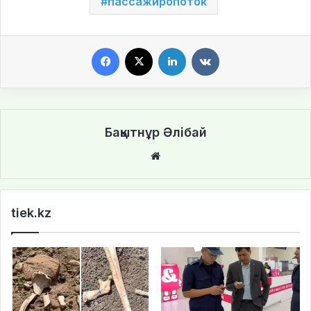
пассажиропоток
Facebook
X
LinkedIn
VKontakte
Бақытнұр Әлібай
We
bsi
te
tiek.kz