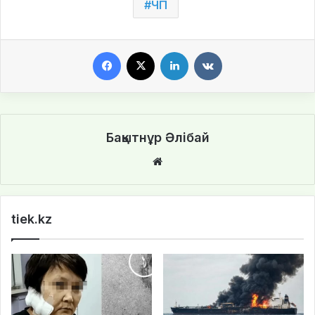
ЧП
Facebook
X
LinkedIn
VKontakte
Бақытнұр Әлібай
We
bsi
te
tiek.kz