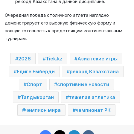
рекорд Казахстана в данной дисциплине.
Очередная победа столичного атлета наглядно
демонстрирует его высокую физическую форму и
полную готовность к предстоящим континентальным
турнирам.
2026
Tiek.kz
Азиатские игры
Едиге Емберди
рекорд Казахстана
Спорт
спортивные новости
Талдыкорган
тяжелая атлетика
чемпион мира
чемпионат РК
Facebook
X
LinkedIn
VKontakte