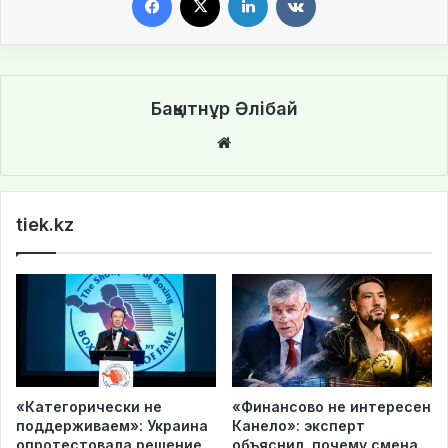
Бақытнұр Әлібай
We
bsi
te
tiek.kz
«Категорически не
«Финансово не интересен
поддерживаем»: Украина
Канело»: эксперт
опротестовала решение
объяснил, почему смена