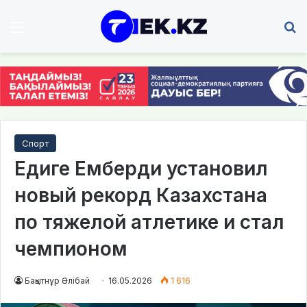
Мәзір
І
Спорт
Едиге Емберди установил
новый рекорд Казахстана
по тяжелой атлетике и стал
чемпионом
Бақытнұр Әлібай
16.05.2026
1 616