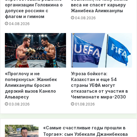
организации Головкина о
веса не спасет карьеру
допуске россиян с
Жанибека Алимханулы
флагом и гимном
04.08.2026
04.08.2026
«Проглочу и не
Угроза бойкота:
поперхнусь»: Жанибек
Казахстан и еще 54
Алимханулы бросил
страны УЕФА могут
дерзкий вызов Канело
отказаться от участия в
Альваресу
Чемпионате мира-2030
03.08.2026
01.08.2026
«Самые счастливые годы прошли в
Торгае»: сын Узбекали Джанибекова